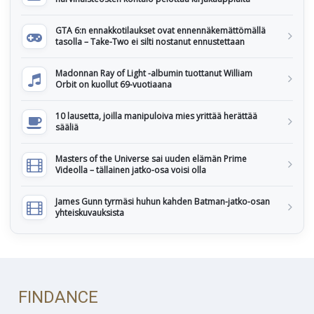
GTA 6:n ennakkotilaukset ovat ennennäkemättömällä
tasolla – Take-Two ei silti nostanut ennustettaan
Madonnan Ray of Light -albumin tuottanut William
Orbit on kuollut 69-vuotiaana
10 lausetta, joilla manipuloiva mies yrittää herättää
sääliä
Masters of the Universe sai uuden elämän Prime
Videolla – tällainen jatko-osa voisi olla
James Gunn tyrmäsi huhun kahden Batman-jatko-osan
yhteiskuvauksista
FINDANCE