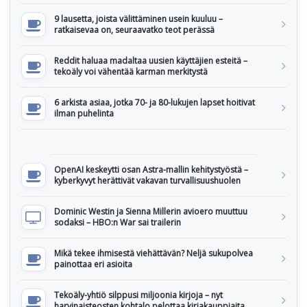
9 lausetta, joista välittäminen usein kuuluu –
ratkaisevaa on, seuraavatko teot perässä
Reddit haluaa madaltaa uusien käyttäjien esteitä –
tekoäly voi vähentää karman merkitystä
6 arkista asiaa, jotka 70- ja 80-lukujen lapset hoitivat
ilman puhelinta
OpenAI keskeytti osan Astra-mallin kehitystyöstä –
kyberkyvyt herättivät vakavan turvallisuushuolen
Dominic Westin ja Sienna Millerin avioero muuttuu
sodaksi – HBO:n War sai trailerin
Mikä tekee ihmisestä viehättävän? Neljä sukupolvea
painottaa eri asioita
Tekoäly-yhtiö silppusi miljoonia kirjoja – nyt
harvinaisteosten kohtalo pelottaa kirjakauppiaita