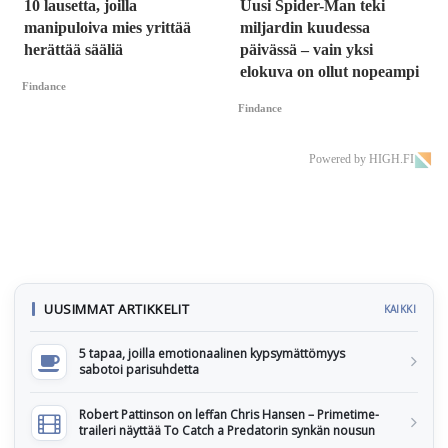
10 lausetta, joilla
Uusi Spider-Man teki
manipuloiva mies yrittää
miljardin kuudessa
herättää sääliä
päivässä – vain yksi
elokuva on ollut nopeampi
Findance
Findance
Powered by HIGH.FI
UUSIMMAT ARTIKKELIT
KAIKKI
5 tapaa, joilla emotionaalinen kypsymättömyys
sabotoi parisuhdetta
Robert Pattinson on leffan Chris Hansen – Primetime-
traileri näyttää To Catch a Predatorin synkän nousun