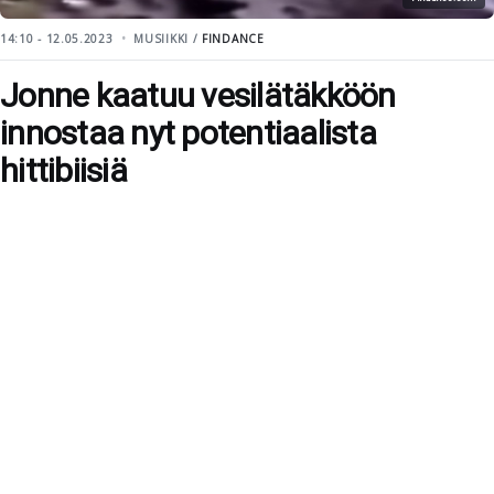
14:10 - 12.05.2023
MUSIIKKI /
FINDANCE
Jonne kaatuu vesilätäkköön
innostaa nyt potentiaalista
hittibiisiä