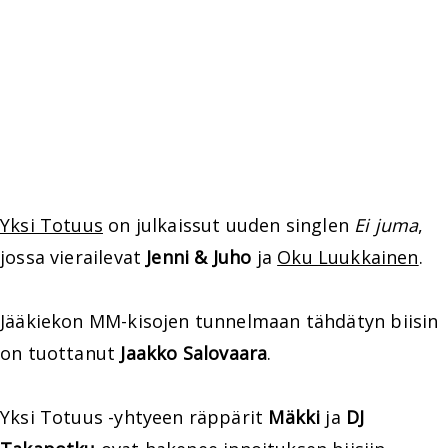
Yksi Totuus
on julkaissut uuden singlen
Ei juma
,
jossa vierailevat
Jenni & Juho
ja
Oku Luukkainen
.
Jääkiekon MM-kisojen tunnelmaan tähdätyn biisin
on tuottanut
Jaakko Salovaara
.
Yksi Totuus -yhtyeen räppärit
Mäkki
ja
DJ