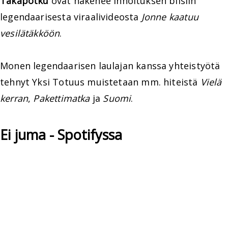
Takapotku
ovat hakenee innoituksen biisiin
legendaarisesta viraalivideosta
Jonne kaatuu
vesilätäkköön
.
Monen legendaarisen laulajan kanssa yhteistyötä
tehnyt Yksi Totuus muistetaan mm. hiteistä
Vielä
kerran
,
Pakettimatka
ja
Suomi
.
Ei juma - Spotifyssa