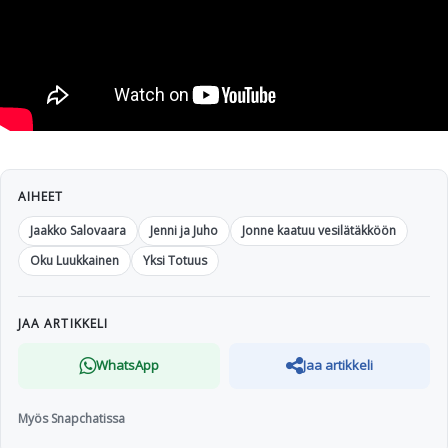
AIHEET
Jaakko Salovaara
Jenni ja Juho
Jonne kaatuu vesilätäkköön
Oku Luukkainen
Yksi Totuus
JAA ARTIKKELI
WhatsApp
Jaa artikkeli
Myös Snapchatissa