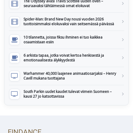
The Odyssey avasi Travis Scottille uuden oven –
seuraavaksi tähtäimessä omat elokuvat
Spider-Man: Brand New Day nousi vuoden 2026
tuottoisimmaksi elokuvaksi vain seitsemässä päivässä
10 tilannetta, joissa fiksu ihminen ei tuo kaikkea
osaamistaan esiin
6 arkista tapaa, jotka voivat kertoa henkisestä ja
emotionaalisesta älykkyydestä
Warhammer 40,000 laajenee animaatiosarjaksi – Henry
Cavill mukana tuottajana
South Parkin uudet kaudet tulevat viimein Suomeen –
kausi 27 jo katsottavissa
FINDANCE