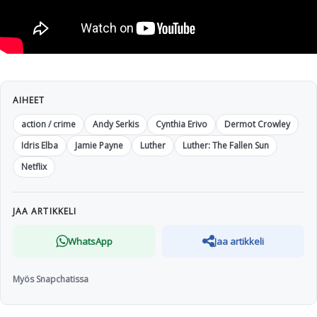
AIHEET
action / crime
Andy Serkis
Cynthia Erivo
Dermot Crowley
Idris Elba
Jamie Payne
Luther
Luther: The Fallen Sun
Netflix
JAA ARTIKKELI
WhatsApp
Jaa artikkeli
Myös Snapchatissa