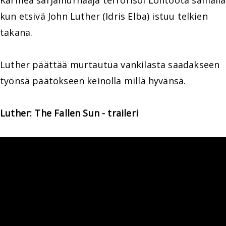
Karmea sarjamurhaaja terrorisoi Lontoota samalla
kun etsivä John Luther (Idris Elba) istuu telkien
takana.
Luther päättää murtautua vankilasta saadakseen
työnsä päätökseen keinolla millä hyvänsä.
Luther: The Fallen Sun - traileri