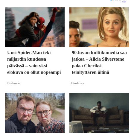
Uusi Spider-Man teki
90-luvun kulttikomedia saa
miljardin kuudessa
jatkoa – Alicia Silverstone
päivässä – vain yksi
palaa Cheriksi
elokuva on ollut nopeampi
teinityttären äitinä
Findance
Findance