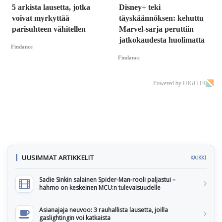
5 arkista lausetta, jotka
Disney+ teki
voivat myrkyttää
täyskäännöksen: kehuttu
parisuhteen vähitellen
Marvel-sarja peruttiin
jatkokaudesta huolimatta
Findance
Findance
Powered by HIGH.FI
UUSIMMAT ARTIKKELIT
KAIKKI
Sadie Sinkin salainen Spider-Man-rooli paljastui –
hahmo on keskeinen MCU:n tulevaisuudelle
Asianajaja neuvoo: 3 rauhallista lausetta, joilla
gaslightingin voi katkaista