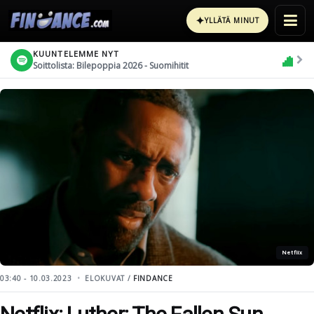
✦
YLLÄTÄ MINUT
KUUNTELEMME NYT
Soittolista: Bilepoppia 2026 - Suomihitit
Netflix
03:40 - 10.03.2023
ELOKUVAT /
FINDANCE