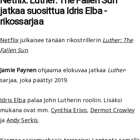
Netflix: Luther: The Fallen Sun
jatkaa suosittua Idris Elba -
rikossarjaa
Netflix
julkaisee tänään rikostrillerin
Luther: The
Fallen Sun
.
Jamie Paynen
ohjaama elokuvaa jatkaa
Luther
-
sarjaa, joka päättyi 2019.
Idris Elba
palaa John Lutherin rooliin. Lisäksi
mukana ovat mm.
Cynthia Erivo
,
Dermot Crowley
ja
Andy Serkis
.