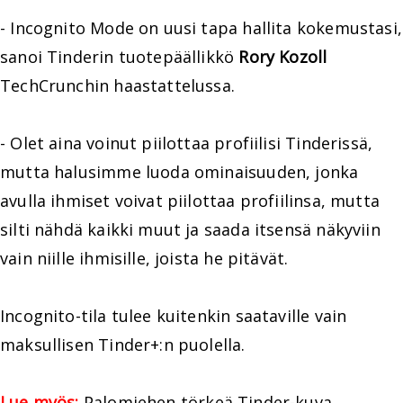
- Incognito Mode on uusi tapa hallita kokemustasi,
sanoi Tinderin tuotepäällikkö
Rory Kozoll
TechCrunchin haastattelussa.
- Olet aina voinut piilottaa profiilisi Tinderissä,
mutta halusimme luoda ominaisuuden, jonka
avulla ihmiset voivat piilottaa profiilinsa, mutta
silti nähdä kaikki muut ja saada itsensä näkyviin
vain niille ihmisille, joista he pitävät.
Incognito-tila tulee kuitenkin saataville vain
maksullisen Tinder+:n puolella.
Lue myös:
Palomiehen törkeä Tinder-kuva