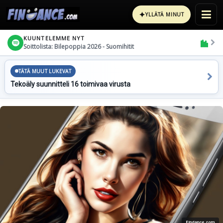
✦
YLLÄTÄ MINUT
KUUNTELEMME NYT
Soittolista: Bilepoppia 2026 - Suomihitit
TÄTÄ MUUT LUKEVAT
Tekoäly suunnitteli 16 toimivaa virusta
Findance.com