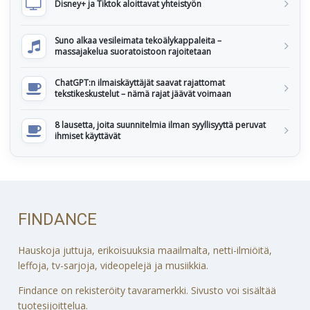
Disney+ ja Tiktok aloittavat yhteistyön
Suno alkaa vesileimata tekoälykappaleita –
massajakelua suoratoistoon rajoitetaan
ChatGPT:n ilmaiskäyttäjät saavat rajattomat
tekstikeskustelut – nämä rajat jäävät voimaan
8 lausetta, joita suunnitelmia ilman syyllisyyttä peruvat
ihmiset käyttävät
FINDANCE
Hauskoja juttuja, erikoisuuksia maailmalta, netti-ilmiöitä,
leffoja, tv-sarjoja, videopelejä ja musiikkia.
Findance on rekisteröity tavaramerkki. Sivusto voi sisältää
tuotesijoittelua.