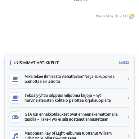
Findance
Powered by HIGH.FI
UUSIMMAT ARTIKKELIT
KAIKKI
Mikä tekee ihmisestä viehättävän? Neljä sukupolvea
painottaa eri asioita
Tekoäly-yhtiö silppusi miljoonia kirjoja – nyt
harvinaisteosten kohtalo pelottaa kirjakauppiaita
GTA 6:n ennakkotilaukset ovat ennennäkemättömällä
tasolla – Take-Two ei silti nostanut ennustettaan
Madonnan Ray of Light -albumin tuottanut William
Orbit on kuollut 69-vuotiaana