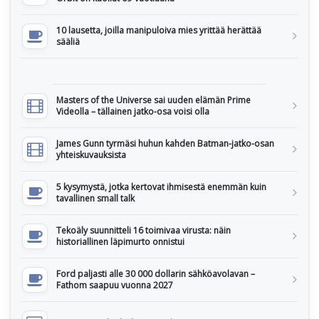
10 lausetta, joilla manipuloiva mies yrittää herättää
sääliä
Masters of the Universe sai uuden elämän Prime
Videolla – tällainen jatko-osa voisi olla
James Gunn tyrmäsi huhun kahden Batman-jatko-osan
yhteiskuvauksista
5 kysymystä, jotka kertovat ihmisestä enemmän kuin
tavallinen small talk
Tekoäly suunnitteli 16 toimivaa virusta: näin
historiallinen läpimurto onnistui
Ford paljasti alle 30 000 dollarin sähköavolavan –
Fathom saapuu vuonna 2027