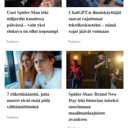
Uusi Spider-Man teki
ChatGPT:n ilmaiskäyttäjät
miljardin kuudessa
saavat rajattomat
päivässä – vain yksi
tekstikeskustelut – nämä
elokuva on ollut nopeampi
rajat jäävät voimaan
Findance
Findance
7 etikettisääntöä, joita
Spider-Man: Brand New
nuoret eivät enää pidä
Day teki historian toiseksi
välttämättöminä
suurimman
maailmanlaajuisen
Findance
avauksen