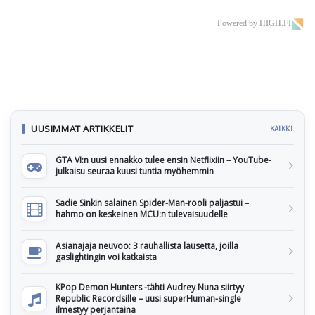
Powered by HIGH.FI
UUSIMMAT ARTIKKELIT
KAIKKI
GTA VI:n uusi ennakko tulee ensin Netflixiin – YouTube-
julkaisu seuraa kuusi tuntia myöhemmin
Sadie Sinkin salainen Spider-Man-rooli paljastui –
hahmo on keskeinen MCU:n tulevaisuudelle
Asianajaja neuvoo: 3 rauhallista lausetta, joilla
gaslightingin voi katkaista
KPop Demon Hunters -tähti Audrey Nuna siirtyy
Republic Recordsille – uusi superHuman-single
ilmestyy perjantaina