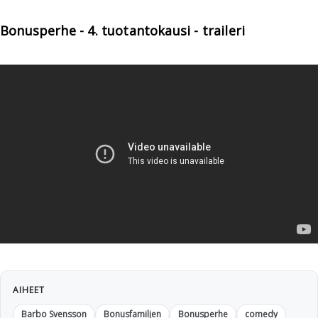
Bonusperhe - 4. tuotantokausi - traileri
AIHEET
Barbo Svensson
Bonusfamiljen
Bonusperhe
comedy