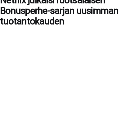
Netflix julkaisi ruotsalaisen
Bonusperhe-sarjan uusimman
tuotantokauden