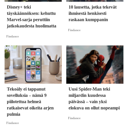
Disney+ teki
10 lausetta, jotka tekevät
täyskäännöksen: kehuttu
ihmisestä henkisesti
Marvel-sarja peruttiin
raskaan kumppanin
jatkokaudesta huolimatta
Findance
Findance
Tekoäly ei tappanut
Uusi Spider-Man teki
sovelluksia – nämä 9
miljardin kuudessa
piilotettua helmeä
päivässä – vain yksi
ratkaisevat oikeita arjen
elokuva on ollut nopeampi
pulmia
Findance
Findance