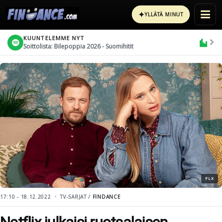
✦
YLLÄTÄ MINUT
KUUNTELEMME NYT
Soittolista: Bilepoppia 2026 - Suomihitit
FLX
17:10 - 18.12.2022
TV-SARJAT /
FINDANCE