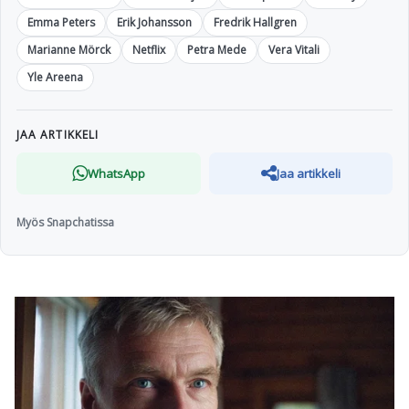
Emma Peters
Erik Johansson
Fredrik Hallgren
Marianne Mörck
Netflix
Petra Mede
Vera Vitali
Yle Areena
JAA ARTIKKELI
WhatsApp
Jaa artikkeli
Myös Snapchatissa