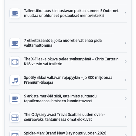
Tallensitko taas kiinnostavan paikan someen? Outernet
muuttaa unohtuneet postaukset menovinkeiksi
7 etikettisääntöä, joita nuoret eivät enää pidä
välttämättöminä
The X-Files -elokuva palaa synkempänä – Chris Carterin
K18-versio sai trailerin
Spotify rikkoi valtavan rajapyykin – jo 300 miljoonaa
Premium-tilaajaa
9 arkista merkkiä siitä, ettei mies suhtaudu
tapailemaansa ihmiseen kunnioittavasti
The Odyssey avasi Travis Scottille uuden oven –
seuraavaksi tähtäimessä omat elokuvat
Spider-Man: Brand New Day nousi vuoden 2026