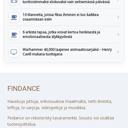
tuottoisimmaksi elokuvaksi vain seitsemässä päivässä
10 tilannetta, joissa fiksu ihminen ei tuo kaikkea
osaamistaan esiin
6 arkista tapaa, jotka voivat kertoa henkisestä ja
emotionaalisesta älykkyydestä
Warhammer 40,000 laajenee animaatiosarjaksi – Henry
Cavill mukana tuottajana
FINDANCE
Hauskoja juttuja, erikoisuuksia maailmalta, netti-ilmiöitä,
leffoja, tv-sarjoja, videopelejä ja musiikkia.
Findance on rekisteröity tavaramerkki. Sivusto voi sisältää
tuotesijoittelua.