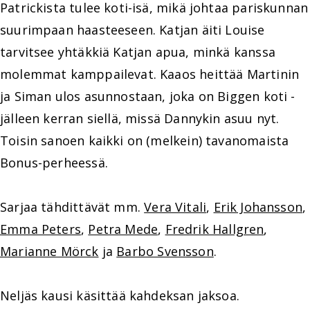
Patrickista tulee koti-isä, mikä johtaa pariskunnan
suurimpaan haasteeseen. Katjan äiti Louise
tarvitsee yhtäkkiä Katjan apua, minkä kanssa
molemmat kamppailevat. Kaaos heittää Martinin
ja Siman ulos asunnostaan, joka on Biggen koti -
jälleen kerran siellä, missä Dannykin asuu nyt.
Toisin sanoen kaikki on (melkein) tavanomaista
Bonus-perheessä.
Sarjaa tähdittävät mm.
Vera Vitali
,
Erik Johansson
,
Emma Peters
,
Petra Mede
,
Fredrik Hallgren
,
Marianne Mörck
ja
Barbo Svensson
.
Neljäs kausi käsittää kahdeksan jaksoa.