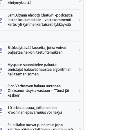
kiintymyksestä
Sam Altman ehdotti ChatGPT-podcastia
lasten koulumatkalle – vastakommentti
keräsi yli kymmenkertaisesti tykkäyksiä
6 töksäyttävää lausetta, jotka voivat
paljastaa heikon itsetuntemuksen
Myspace suunnittelee paluuta:
omistajat haluavat haastaa algoritmien
hallitseman somen
Rico Verhoeven haluaa uusinnan
Oleksandr Usykia vastaan – "Tämä jäi
kesken"
10 arkista tapaa, joilla miehen
krooninen epävarmuus voi näkyä
Pii-hiiliakut tuovat puhelimiin jopa
kahden päivän käyttöajan – mutta niissä