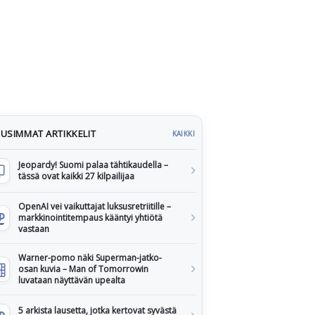
USIMMAT ARTIKKELIT
KAIKKI
Jeopardy! Suomi palaa tähtikaudella –
tässä ovat kaikki 27 kilpailijaa
OpenAI vei vaikuttajat luksusretriitille –
markkinointitempaus kääntyi yhtiötä
vastaan
Warner-pomo näki Superman-jatko-
osan kuvia – Man of Tomorrowin
luvataan näyttävän upealta
5 arkista lausetta, jotka kertovat syvästä