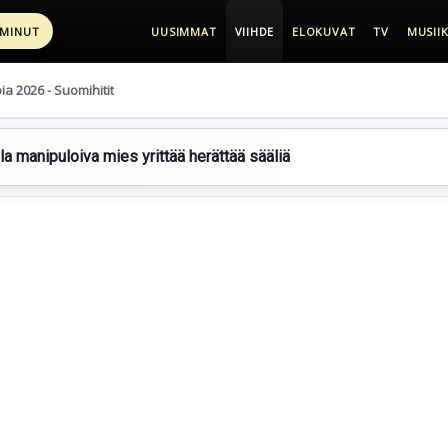
 MINUT
UUSIMMAT
VIIHDE
ELOKUVAT
TV
MUSIIK
pia 2026 - Suomihitit
lla manipuloiva mies yrittää herättää sääliä