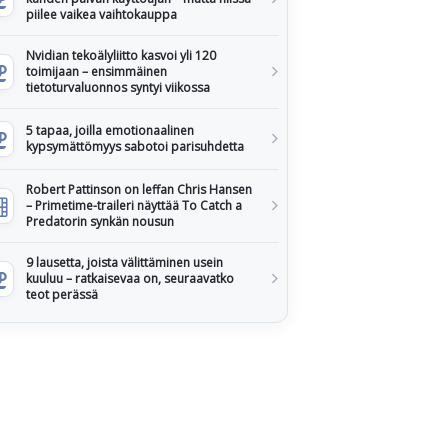
piilee vaikea vaihtokauppa
Nvidian tekoälyliitto kasvoi yli 120
toimijaan – ensimmäinen
tietoturvaluonnos syntyi viikossa
5 tapaa, joilla emotionaalinen
kypsymättömyys sabotoi parisuhdetta
Robert Pattinson on leffan Chris Hansen
– Primetime-traileri näyttää To Catch a
Predatorin synkän nousun
9 lausetta, joista välittäminen usein
kuuluu – ratkaisevaa on, seuraavatko
teot perässä