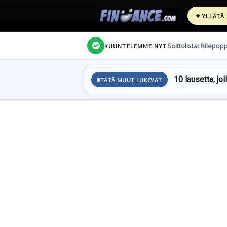
✦
YLLÄTÄ
Soittolista: Bilepop
KUUNTELEMME NYT
10 lausetta, joi
TÄTÄ MUUT LUKEVAT