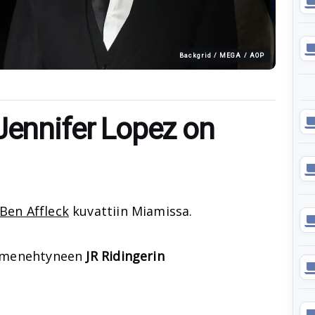
Backgrid / MEGA / AOP
Jennifer Lopez on
Ben Affleck
kuvattiin Miamissa.
in menehtyneen
JR Ridingerin