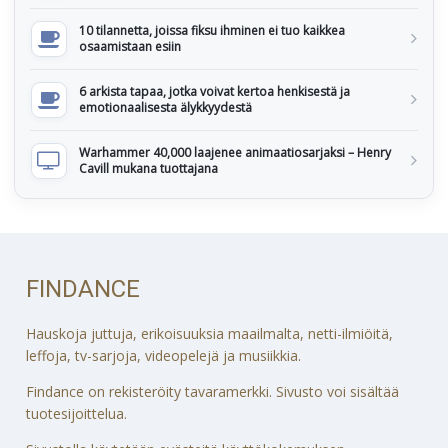
10 tilannetta, joissa fiksu ihminen ei tuo kaikkea
osaamistaan esiin
6 arkista tapaa, jotka voivat kertoa henkisestä ja
emotionaalisesta älykkyydestä
Warhammer 40,000 laajenee animaatiosarjaksi – Henry
Cavill mukana tuottajana
FINDANCE
Hauskoja juttuja, erikoisuuksia maailmalta, netti-ilmiöitä,
leffoja, tv-sarjoja, videopelejä ja musiikkia.
Findance on rekisteröity tavaramerkki. Sivusto voi sisältää
tuotesijoittelua.