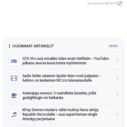
Powered by HIGH.FI
UUSIMMAT ARTIKKELIT
KAIKKI
GTA VI:n uusi ennakko tulee ensin Netflixiin – YouTube-
julkaisu seuraa kuusi tuntia myöhemmin
Sadie Sinkin salainen Spider-Man-rooli paljastui –
hahmo on keskeinen MCU:n tulevaisuudelle
Asianajaja neuvoo: 3 rauhallista lausetta, joilla
gaslightingin voi katkaista
KPop Demon Hunters -tähti Audrey Nuna siirtyy
Republic Recordsille – uusi superHuman-single
ilmestyy perjantaina