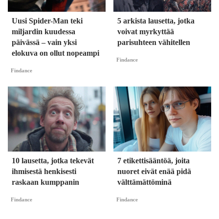
Uusi Spider-Man teki
5 arkista lausetta, jotka
miljardin kuudessa
voivat myrkyttää
päivässä – vain yksi
parisuhteen vähitellen
elokuva on ollut nopeampi
Findance
Findance
10 lausetta, jotka tekevät
7 etikettisääntöä, joita
ihmisestä henkisesti
nuoret eivät enää pidä
raskaan kumppanin
välttämättöminä
Findance
Findance