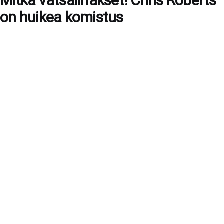
Mitkä vatsalihakset! Chris Roberts
on huikea komistus