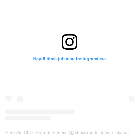
Näytä tämä julkaisu Instagramissa
Henkilön Chris Roberts Fitness (@chrisrobertsfitness) jakama julkaisu