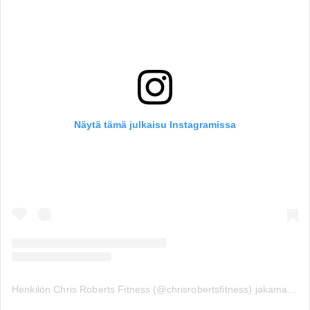
Näytä tämä julkaisu Instagramissa
Henkilön Chris Roberts Fitness (@chrisrobertsfitness) jakama julkaisu