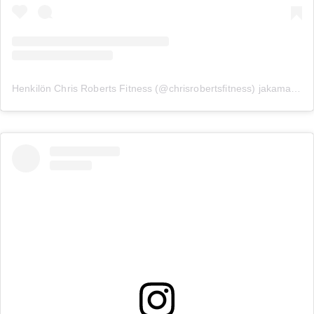
Henkilön Chris Roberts Fitness (@chrisrobertsfitness) jakama julkaisu