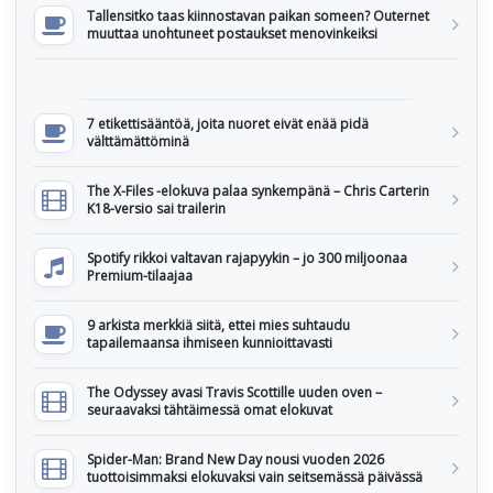
Tallensitko taas kiinnostavan paikan someen? Outernet
muuttaa unohtuneet postaukset menovinkeiksi
7 etikettisääntöä, joita nuoret eivät enää pidä
välttämättöminä
The X-Files -elokuva palaa synkempänä – Chris Carterin
K18-versio sai trailerin
Spotify rikkoi valtavan rajapyykin – jo 300 miljoonaa
Premium-tilaajaa
9 arkista merkkiä siitä, ettei mies suhtaudu
tapailemaansa ihmiseen kunnioittavasti
The Odyssey avasi Travis Scottille uuden oven –
seuraavaksi tähtäimessä omat elokuvat
Spider-Man: Brand New Day nousi vuoden 2026
tuottoisimmaksi elokuvaksi vain seitsemässä päivässä