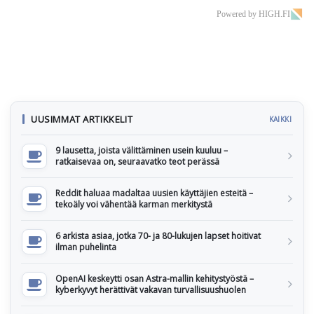
Powered by HIGH.FI
UUSIMMAT ARTIKKELIT
KAIKKI
9 lausetta, joista välittäminen usein kuuluu –
ratkaisevaa on, seuraavatko teot perässä
Reddit haluaa madaltaa uusien käyttäjien esteitä –
tekoäly voi vähentää karman merkitystä
6 arkista asiaa, jotka 70- ja 80-lukujen lapset hoitivat
ilman puhelinta
OpenAI keskeytti osan Astra-mallin kehitystyöstä –
kyberkyvyt herättivät vakavan turvallisuushuolen