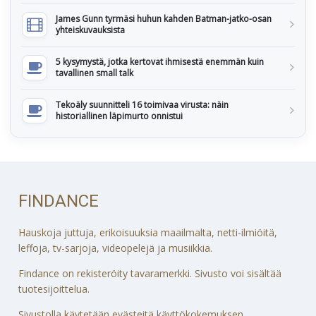
James Gunn tyrmäsi huhun kahden Batman-jatko-osan
yhteiskuvauksista
5 kysymystä, jotka kertovat ihmisestä enemmän kuin
tavallinen small talk
Tekoäly suunnitteli 16 toimivaa virusta: näin
historiallinen läpimurto onnistui
FINDANCE
Hauskoja juttuja, erikoisuuksia maailmalta, netti-ilmiöitä,
leffoja, tv-sarjoja, videopelejä ja musiikkia.
Findance on rekisteröity tavaramerkki. Sivusto voi sisältää
tuotesijoittelua.
Sivustolla käytetään evästeitä käyttökokemuksen