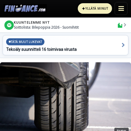
✦
YLLÄTÄ MINUT
KUUNTELEMME NYT
Soittolista: Bilepoppia 2026 - Suomihitit
TÄTÄ MUUT LUKEVAT
Tekoäly suunnitteli 16 toimivaa virusta
Pixabay