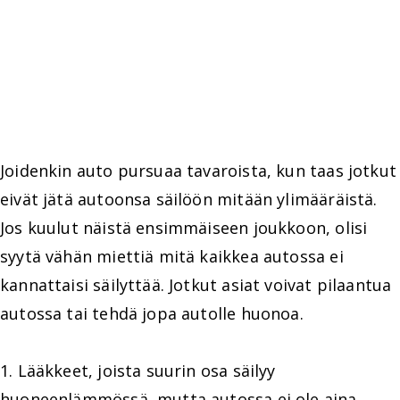
Joidenkin auto pursuaa tavaroista, kun taas jotkut
eivät jätä autoonsa säilöön mitään ylimääräistä.
Jos kuulut näistä ensimmäiseen joukkoon, olisi
syytä vähän miettiä mitä kaikkea autossa ei
kannattaisi säilyttää. Jotkut asiat voivat pilaantua
autossa tai tehdä jopa autolle huonoa.
1. Lääkkeet, joista suurin osa säilyy
huoneenlämmössä, mutta autossa ei ole aina