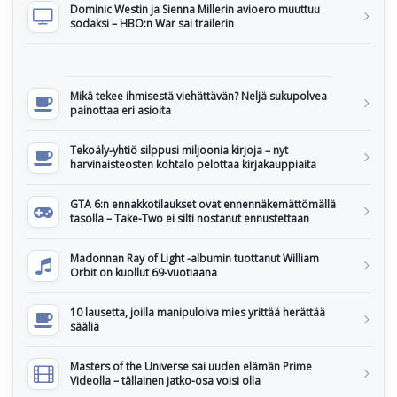
Dominic Westin ja Sienna Millerin avioero muuttuu
sodaksi – HBO:n War sai trailerin
Mikä tekee ihmisestä viehättävän? Neljä sukupolvea
painottaa eri asioita
Tekoäly-yhtiö silppusi miljoonia kirjoja – nyt
harvinaisteosten kohtalo pelottaa kirjakauppiaita
GTA 6:n ennakkotilaukset ovat ennennäkemättömällä
tasolla – Take-Two ei silti nostanut ennustettaan
Madonnan Ray of Light -albumin tuottanut William
Orbit on kuollut 69-vuotiaana
10 lausetta, joilla manipuloiva mies yrittää herättää
sääliä
Masters of the Universe sai uuden elämän Prime
Videolla – tällainen jatko-osa voisi olla