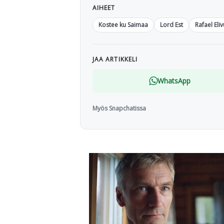
AIHEET
Kostee ku Saimaa
Lord Est
Rafael Eli
JAA ARTIKKELI
WhatsApp
Myös Snapchatissa