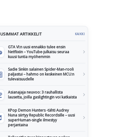
USIMMAT ARTIKKELIT
KAIKKI
GTA VI:n uusi ennakko tulee ensin
Netflixiin – YouTube-julkaisu seuraa
kuusi tuntia myöhemmin
Sadie Sinkin salainen Spider-Man-rooli
paljastui – hahmo on keskeinen MCU:n
tulevaisuudelle
Asianajaja neuvoo: 3 rauhallista
lausetta, joilla gaslightingin voi katkaista
KPop Demon Hunters -tähti Audrey
Nuna siirtyy Republic Recordsille – uusi
superHuman-single ilmestyy
perjantaina