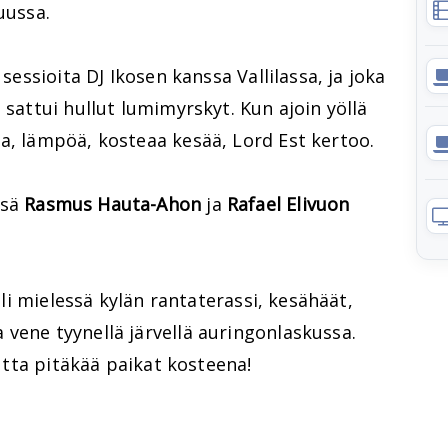
uussa.
 sessioita DJ Ikosen kanssa Vallilassa, ja joka
 sattui hullut lumimyrskyt. Kun ajoin yöllä
a, lämpöä, kosteaa kesää, Lord Est kertoo.
ssä
Rasmus Hauta-Ahon
ja
Rafael Elivuon
 oli mielessä kylän rantaterassi, kesähäät,
vene tyynellä järvellä auringonlaskussa.
mutta pitäkää paikat kosteena!