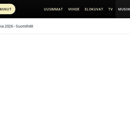
 MINUT
UUSIMMAT
VIIHDE
ELOKUVAT
TV
MUSIIK
pia 2026 - Suomihitit