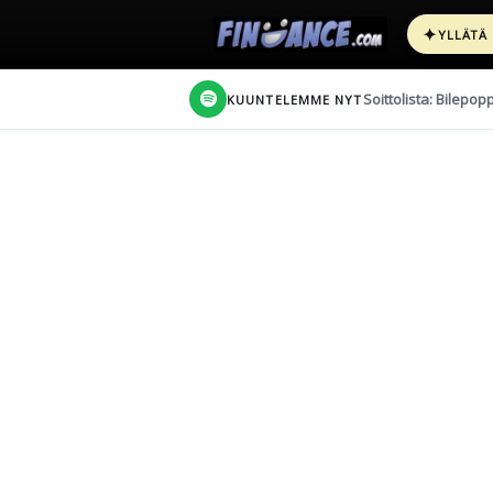
✦
YLLÄTÄ
Soittolista: Bilepop
KUUNTELEMME NYT