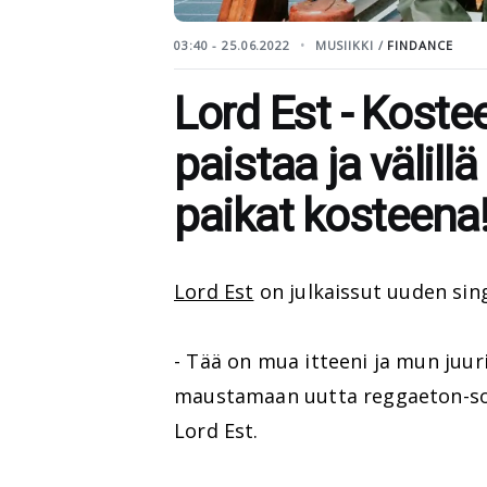
03:40 - 25.06.2022
MUSIIKKI /
FINDANCE
Lord Est - Kostee
paistaa ja välill
paikat kosteena!
Lord Est
on julkaissut uuden sin
- Tää on mua itteeni ja mun juuri
maustamaan uutta reggaeton-soun
Lord Est.