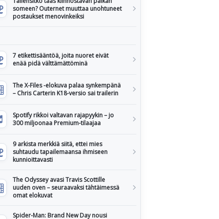
Tallensitko taas kiinnostavan paikan
someen? Outernet muuttaa unohtuneet
postaukset menovinkeiksi
7 etikettisääntöä, joita nuoret eivät
enää pidä välttämättöminä
The X-Files -elokuva palaa synkempänä
– Chris Carterin K18-versio sai trailerin
Spotify rikkoi valtavan rajapyykin – jo
300 miljoonaa Premium-tilaajaa
9 arkista merkkiä siitä, ettei mies
suhtaudu tapailemaansa ihmiseen
kunnioittavasti
The Odyssey avasi Travis Scottille
uuden oven – seuraavaksi tähtäimessä
omat elokuvat
Spider-Man: Brand New Day nousi