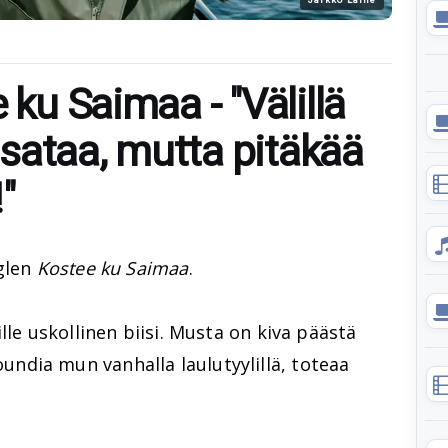
 ku Saimaa - "Välillä
ä sataa, mutta pitäkää
"
glen
Kostee ku Saimaa
.
lle uskollinen biisi. Musta on kiva päästä
dia mun vanhalla laulutyylillä, toteaa