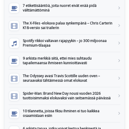
7 etikettisääntöä, joita nuoret eivät enää pidä
välttämättöminä
The X-Files -elokuva palaa synkempänä – Chris Carterin
K18-versio sai trailerin
Spotify rikkoi valtavan rajapyykin – jo 300 miljoonaa
Premium-tilaajaa
9 arkista merkkiä siitä, ettei mies suhtaudu
tapailemaansa ihmiseen kunnioittavasti
The Odyssey avasi Travis Scottille uuden oven –
seuraavaksi tähtäimessä omat elokuvat
Spider-Man: Brand New Day nousi vuoden 2026
tuottoisimmaksi elokuvaksi vain seitsemässä päivässä
10 tilannetta, joissa fiksu ihminen ei tuo kaikkea
osaamistaan esiin
6 arkista tapaa, jotka voivat kertoa henkisestä ja