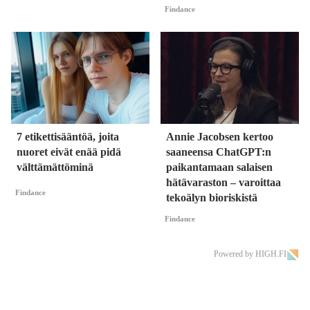
Findance
7 etikettisääntöä, joita
Annie Jacobsen kertoo
nuoret eivät enää pidä
saaneensa ChatGPT:n
välttämättöminä
paikantamaan salaisen
hätävaraston – varoittaa
Findance
tekoälyn bioriskistä
Findance
Powered by HIGH.FI