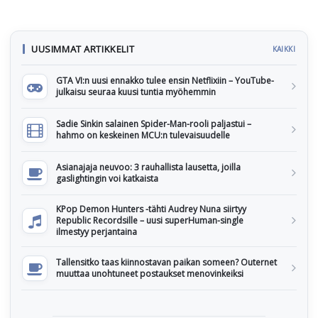
UUSIMMAT ARTIKKELIT
KAIKKI
GTA VI:n uusi ennakko tulee ensin Netflixiin – YouTube-
julkaisu seuraa kuusi tuntia myöhemmin
Sadie Sinkin salainen Spider-Man-rooli paljastui –
hahmo on keskeinen MCU:n tulevaisuudelle
Asianajaja neuvoo: 3 rauhallista lausetta, joilla
gaslightingin voi katkaista
KPop Demon Hunters -tähti Audrey Nuna siirtyy
Republic Recordsille – uusi superHuman-single
ilmestyy perjantaina
Tallensitko taas kiinnostavan paikan someen? Outernet
muuttaa unohtuneet postaukset menovinkeiksi