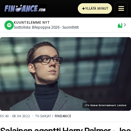
✦
YLLÄTÄ MINUT
KUUNTELEMME NYT
Soittolista: Bilepoppia 2026 - Suomihitit
ITV Global Entertainment Limited
05:40 - 08.04.2022
TV-SARJAT /
FINDANCE