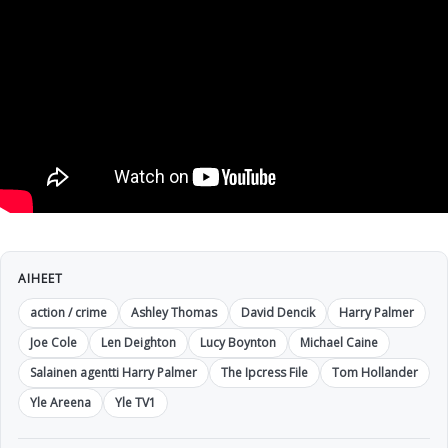
AIHEET
action / crime
Ashley Thomas
David Dencik
Harry Palmer
Joe Cole
Len Deighton
Lucy Boynton
Michael Caine
Salainen agentti Harry Palmer
The Ipcress File
Tom Hollander
Yle Areena
Yle TV1