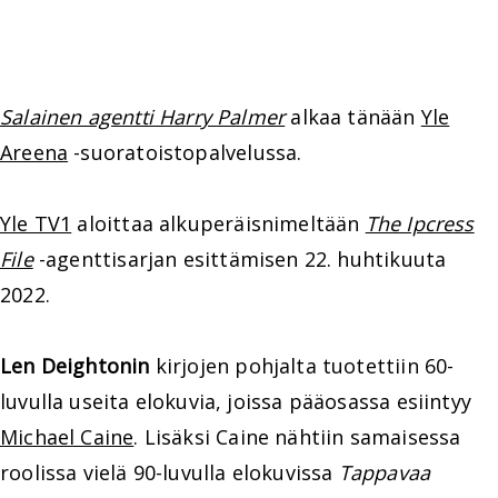
Salainen agentti Harry Palmer
alkaa tänään
Yle
Areena
-suoratoistopalvelussa.
Yle TV1
aloittaa alkuperäisnimeltään
The Ipcress
File
-agenttisarjan esittämisen 22. huhtikuuta
2022.
Len Deightonin
kirjojen pohjalta tuotettiin 60-
luvulla useita elokuvia, joissa pääosassa esiintyy
Michael Caine
. Lisäksi Caine nähtiin samaisessa
roolissa vielä 90-luvulla elokuvissa
Tappavaa