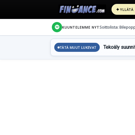
✦
YLLÄTÄ
Soittolista: Bilepop
KUUNTELEMME NYT
Tekoäly suunnit
TÄTÄ MUUT LUKEVAT