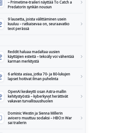
– Primetime-traileri näyttää To Catch a
Predatorin synkän nousun
9 lausetta, joista välittäminen usein
kuuluu – ratkaisevaa on, seuraavatko
teot perässä
Reddit haluaa madaltaa uusien
käyttäjien esteitä – tekoäly voi vähentää
karman merkitystä
6 arkista asiaa, jotka 70- ja 80-lukujen
lapset hoitivat ilman puhelinta
OpenAI keskeytti osan Astra-mallin
kehitystyöstä – kyberkyvyt herättivät
vakavan turvallisuushuolen
Dominic Westin ja Sienna Millerin
avioero muuttuu sodaksi – HBO:n War
sai trailerin