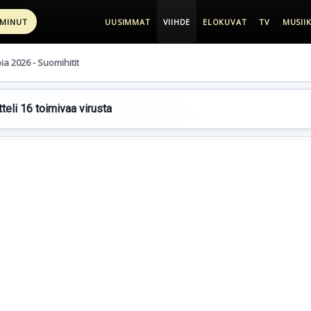
 MINUT
UUSIMMAT
VIIHDE
ELOKUVAT
TV
MUSIIK
pia 2026 - Suomihitit
teli 16 toimivaa virusta