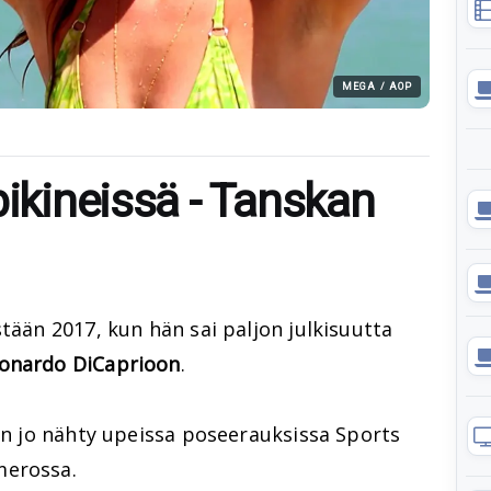
MEGA / AOP
bikineissä - Tanskan
tään 2017, kun hän sai paljon julkisuutta
onardo DiCaprioon
.
nen jo nähty upeissa poseerauksissa Sports
merossa.