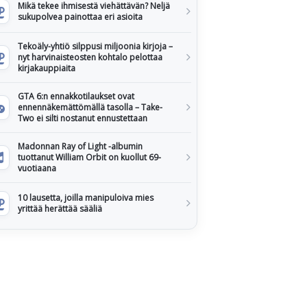
Mikä tekee ihmisestä viehättävän? Neljä
sukupolvea painottaa eri asioita
Tekoäly-yhtiö silppusi miljoonia kirjoja –
nyt harvinaisteosten kohtalo pelottaa
kirjakauppiaita
GTA 6:n ennakkotilaukset ovat
ennennäkemättömällä tasolla – Take-
Two ei silti nostanut ennustettaan
Madonnan Ray of Light -albumin
tuottanut William Orbit on kuollut 69-
vuotiaana
10 lausetta, joilla manipuloiva mies
yrittää herättää sääliä