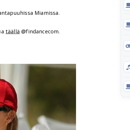
rantapuuhissa Miamissa.
ua
täällä
@findancecom.