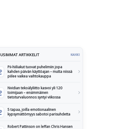
USIMMAT ARTIKKELIT
KAIKKI
Pii-hiiliakut tuovat puhelimiin jopa
kahden päivän käyttöajan – mutta niissä
piilee vaikea vaihtokauppa
Nvidian tekoälyliitto kasvoi yli 120
toimijaan – ensimmäinen
tietoturvaluonnos syntyi viikossa
5 tapaa, joilla emotionaalinen
kypsymättömyys sabotoi parisuhdetta
Robert Pattinson on leffan Chris Hansen