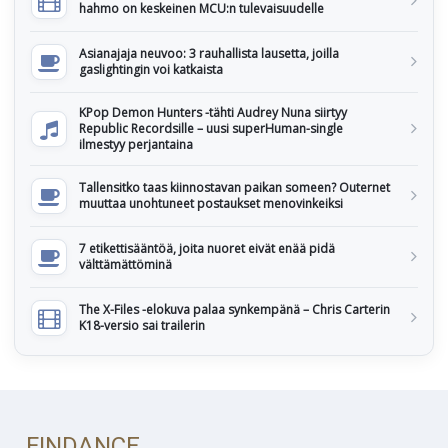
hahmo on keskeinen MCU:n tulevaisuudelle
Asianajaja neuvoo: 3 rauhallista lausetta, joilla
gaslightingin voi katkaista
KPop Demon Hunters -tähti Audrey Nuna siirtyy
Republic Recordsille – uusi superHuman-single
ilmestyy perjantaina
Tallensitko taas kiinnostavan paikan someen? Outernet
muuttaa unohtuneet postaukset menovinkeiksi
7 etikettisääntöä, joita nuoret eivät enää pidä
välttämättöminä
The X-Files -elokuva palaa synkempänä – Chris Carterin
K18-versio sai trailerin
FINDANCE