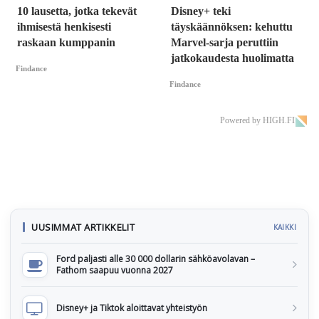
10 lausetta, jotka tekevät
Disney+ teki
ihmisestä henkisesti
täyskäännöksen: kehuttu
raskaan kumppanin
Marvel-sarja peruttiin
jatkokaudesta huolimatta
Findance
Findance
Powered by HIGH.FI
UUSIMMAT ARTIKKELIT
KAIKKI
Ford paljasti alle 30 000 dollarin sähköavolavan –
Fathom saapuu vuonna 2027
Disney+ ja Tiktok aloittavat yhteistyön