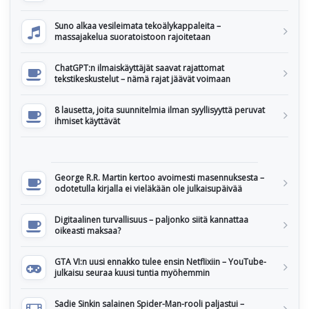
Suno alkaa vesileimata tekoälykappaleita –
massajakelua suoratoistoon rajoitetaan
ChatGPT:n ilmaiskäyttäjät saavat rajattomat
tekstikeskustelut – nämä rajat jäävät voimaan
8 lausetta, joita suunnitelmia ilman syyllisyyttä peruvat
ihmiset käyttävät
George R.R. Martin kertoo avoimesti masennuksesta –
odotetulla kirjalla ei vieläkään ole julkaisupäivää
Digitaalinen turvallisuus – paljonko siitä kannattaa
oikeasti maksaa?
GTA VI:n uusi ennakko tulee ensin Netflixiin – YouTube-
julkaisu seuraa kuusi tuntia myöhemmin
Sadie Sinkin salainen Spider-Man-rooli paljastui –