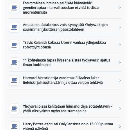
Ensimmäinen ihminen sai "ikää kääntävää"
geeniterapiaa – turvallisuuskoe ei vielä todista
nuorentumista
Amazonin datakeskus voisi synnyttää Yhdysvaltojen
suurimman yksittäisen päästölähteen
Travis Kalanick kokoaa Uberin vanhaa ydinjoukkoa
robottiyhtiöönsä
11 kohteliasta tapaa kyseenalaistaa työkaverin ajatus
ilman loukkausta
Harvard-historioitsija varoittaa: Piilaakso lukee
tieteiskirjallisuutta väärin ja ottaa valtion tehtäviä
Yhdysvalloissa kehitetään humanoideja sotatehtäviin –
yhtiö olisi valmis myös aseistamaan ne
Harry Potter -tähti sai OnlyFansissa noin 15 000 puntaa
yhtenä päivänä