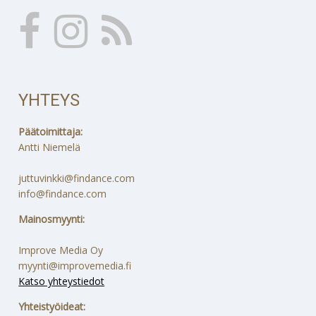
YHTEYS
Päätoimittaja:
Antti Niemelä
juttuvinkki@findance.com
info@findance.com
Mainosmyynti:
Improve Media Oy
myynti@improvemedia.fi
Katso yhteystiedot
Yhteistyöideat: