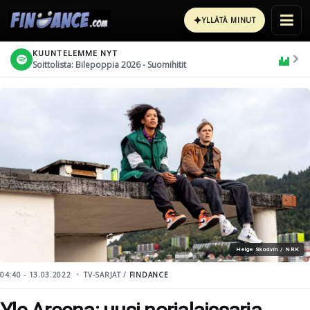
✦
YLLÄTÄ MINUT
KUUNTELEMME NYT
Soittolista: Bilepoppia 2026 - Suomihitit
Helge Skodvin / NRK
04:40 - 13.03.2022
TV-SARJAT /
FINDANCE