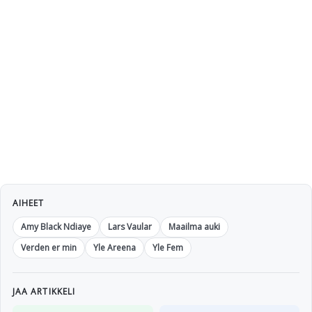
AIHEET
Amy Black Ndiaye
Lars Vaular
Maailma auki
Verden er min
Yle Areena
Yle Fem
JAA ARTIKKELI