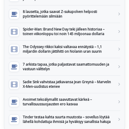
8 lausetta, jotka saavat Z-sukupolven helposti
pyörittelemään silmiään
Spider-Man: Brand New Day teki jälleen historiaa –
toinen viikonloppu toi noin 145 miljoonaa dollaria
The Odyssey rikkoi kaksi valtavaa ennätystä – 1,1
miljardin dollarin jättihitti on Nolanin uran suurin
7 arkista tapaa, jotka paljastavat saamattomuuden ja
vastuun välttelyn
Sadie Sink vahvistaa jatkavansa Jean Greynä – Marvelin
X-Men-uudistus etenee
Avoimet tekoälymallit saavuttavat kärkeä –
turvallisuussuojausten ero kasvaa
Tinder testaa kahta suurta muutosta – sovellus löytää
lähellä kohdattuja ihmisiä ja hyväksyy sanallisia hakuja