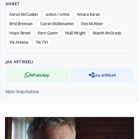
AIHEET
Aaron McCusker
action / crime
Amara Karan
Brid Brennan
Ciaran McMenamin
Des McAleer
Hope Street
Kerri Quinn
Niall Wright
Niamh McGrady
Yle Areena
Yle TV1
JAA ARTIKKELI
WhatsApp
Jaa artikkeli
Myös Snapchatissa