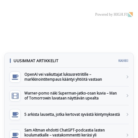
Powered by HIGH.FI
UUSIMMAT ARTIKKELIT
KAIKKI
OpenAI vei vaikuttajat luksusretriitille –
markkinointitempaus kääntyi yhtiötä vastaan
Warner-pomo näki Superman-jatko-osan kuvia – Man
of Tomorrowin luvataan näyttävän upealta
5 arkista lausetta, jotka kertovat syvästä kiintymyksestä
Sam Altman ehdotti ChatGPT-podcastia lasten
koulumatkalle – vastakommentti keräsi yli