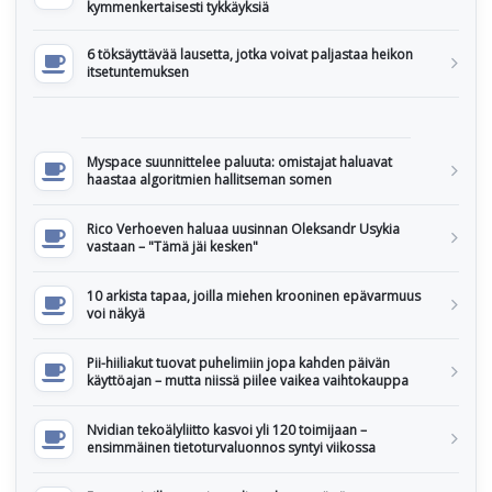
kymmenkertaisesti tykkäyksiä
6 töksäyttävää lausetta, jotka voivat paljastaa heikon
itsetuntemuksen
Myspace suunnittelee paluuta: omistajat haluavat
haastaa algoritmien hallitseman somen
Rico Verhoeven haluaa uusinnan Oleksandr Usykia
vastaan – "Tämä jäi kesken"
10 arkista tapaa, joilla miehen krooninen epävarmuus
voi näkyä
Pii-hiiliakut tuovat puhelimiin jopa kahden päivän
käyttöajan – mutta niissä piilee vaikea vaihtokauppa
Nvidian tekoälyliitto kasvoi yli 120 toimijaan –
ensimmäinen tietoturvaluonnos syntyi viikossa