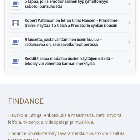
5 tapaa, joilla emotionaalinen kypsymättömyys
sabotoi parisuhdetta
Robert Pattinson on leffan Chris Hansen – Primetime-
traileri näyttää To Catch a Predatorin synkän nousun
9 lausetta, joista välittäminen usein kuuluu –
ratkaisevaa on, seuraavatko teot perässä
Reddit haluaa madaltaa uusien käyttäjien esteitä –
tekoäly voi vähentää karman merkitystä
FINDANCE
Hauskoja juttuja, erikoisuuksia maailmalta, netti-ilmiöitä,
leffoja, tv-sarjoja, videopelejä ja musiikkia.
Findance on rekisteröity tavaramerkki. Sivusto voi sisältää