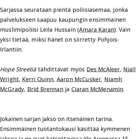
Sarjassa seurataan pientä poliisiasemaa, jonka
palvelukseen saapuu kaupungin ensimmäinen
muslimipoliisi Leila Hussain (
Amara Karan
). Vain
yksi tietää, miksi hänet on siirretty Pohjois-
Irlantiin.
Hope Streetiä
tähdittävät myös
Des McAleer
,
Niall
Wright
,
Kerri Quinn
,
Aaron McCusker
,
Niamh
McGrady
,
Brid Brennan
ja
Ciaran McMenamin
.
Jokainen sarjan jakso on itsenäinen tarina.
Ensimmäinen tuotantokausi käsittää kymmenen
jaksoa ja ne ovat katsottavissa Yle Areenassa 15.