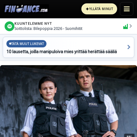
✦
YLLÄTÄ MINUT
KUUNTELEMME NYT
Soittolista: Bilepoppia 2026 - Suomihitit
TÄTÄ MUUT LUKEVAT
10 lausetta, joilla manipuloiva mies yrittää herättää sääliä
BBC