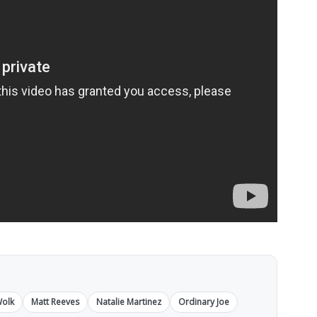
Wolk
Matt Reeves
Natalie Martinez
Ordinary Joe