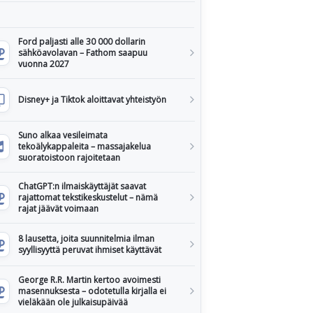
Ford paljasti alle 30 000 dollarin
sähköavolavan – Fathom saapuu
vuonna 2027
Disney+ ja Tiktok aloittavat yhteistyön
Suno alkaa vesileimata
tekoälykappaleita – massajakelua
suoratoistoon rajoitetaan
ChatGPT:n ilmaiskäyttäjät saavat
rajattomat tekstikeskustelut – nämä
rajat jäävät voimaan
8 lausetta, joita suunnitelmia ilman
syyllisyyttä peruvat ihmiset käyttävät
George R.R. Martin kertoo avoimesti
masennuksesta – odotetulla kirjalla ei
vieläkään ole julkaisupäivää