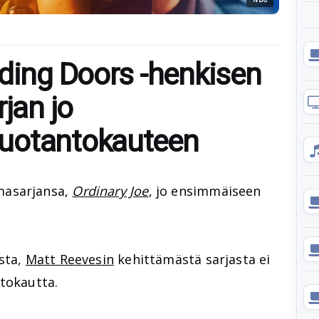
iding Doors -henkisen
rjan jo
uotantokauteen
masarjansa,
Ordinary Joe
, jo ensimmäiseen
sta,
Matt Reevesin
kehittämästä sarjasta ei
ntokautta.