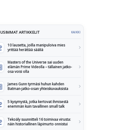
USIMMAT ARTIKKELIT
KAIKKI
10 lausetta, joilla manipuloiva mies
yrittää herättää sääliä
Masters of the Universe sai uuden
elämän Prime Videolla – tällainen jatko-
osa voisi olla
James Gunn tyrmäsi huhun kahden
Batman-jatko-osan yhteiskuvauksista
5 kysymystä, jotka kertovat ihmisestä
enemmän kuin tavallinen small talk
Tekoäly suunnitteli 16 toimivaa virusta:
näin historiallinen läpimurto onnistui