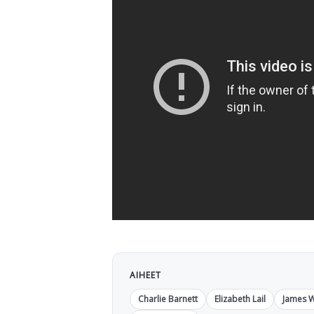
AIHEET
Charlie Barnett
Elizabeth Lail
James 