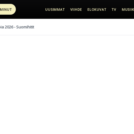
 MINUT
UUSIMMAT
VIIHDE
ELOKUVAT
TV
MUSIIK
pia 2026 - Suomihitit