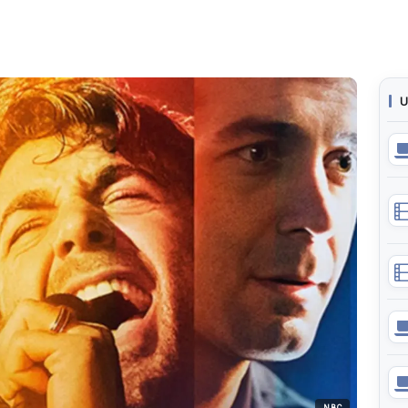
U
NBC