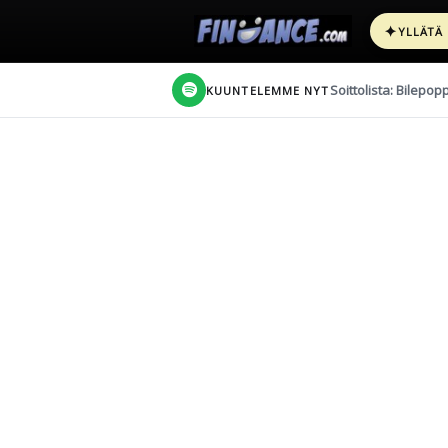
✦
YLLÄTÄ
Soittolista: Bilepop
KUUNTELEMME NYT