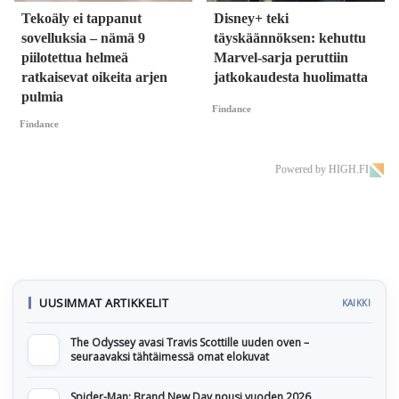
Tekoäly ei tappanut
Disney+ teki
sovelluksia – nämä 9
täyskäännöksen: kehuttu
piilotettua helmeä
Marvel-sarja peruttiin
ratkaisevat oikeita arjen
jatkokaudesta huolimatta
pulmia
Findance
Findance
Powered by HIGH.FI
UUSIMMAT ARTIKKELIT
KAIKKI
The Odyssey avasi Travis Scottille uuden oven –
seuraavaksi tähtäimessä omat elokuvat
Spider-Man: Brand New Day nousi vuoden 2026