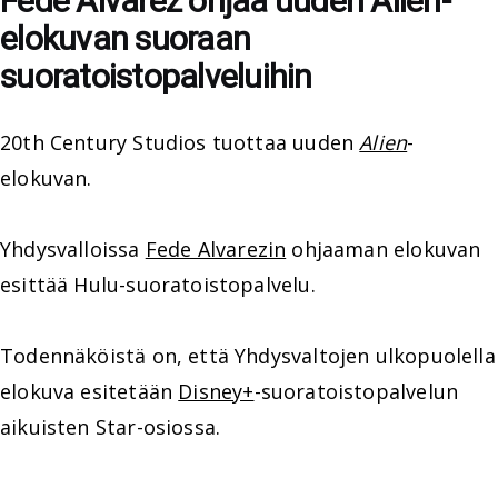
Fede Alvarez ohjaa uuden Alien-
elokuvan suoraan
suoratoistopalveluihin
20th Century Studios tuottaa uuden
Alien
-
elokuvan.
Yhdysvalloissa
Fede Alvarezin
ohjaaman elokuvan
esittää Hulu-suoratoistopalvelu.
Todennäköistä on, että Yhdysvaltojen ulkopuolella
elokuva esitetään
Disney+
-suoratoistopalvelun
aikuisten Star-osiossa.