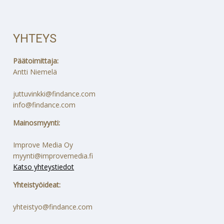
YHTEYS
Päätoimittaja:
Antti Niemelä
juttuvinkki@findance.com
info@findance.com
Mainosmyynti:
Improve Media Oy
myynti@improvemedia.fi
Katso yhteystiedot
Yhteistyöideat:
yhteistyo@findance.com