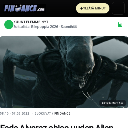
✦
YLLÄTÄ MINUT
KUUNTELEMME NYT
Soittolista: Bilepoppia 2026 - Suomihitit
20th Century Fox
08:10 - 07.03.2022
ELOKUVAT /
FINDANCE