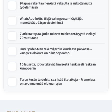
9 tapaa rakentaa henkistä vakautta ja uskottavuutta
työelämässä
WhatsApp lukitsi tilejä vahingossa – käyttäjät
menettivät pääsyn viesteihinsä
7 arkista tapaa, jotka tukevat mielen terävyyttä vielä yli
70-vuotiaana
Uusi Spider-Man teki miljardin kuudessa päivässä –
vain yksi elokuva on ollut nopeampi
10 lausetta, jotka tekevät ihmisestä henkisesti raskaan
kumppanin
Turun kesän taidehitti saa lisää ilta-aikoja – Frameless
on avoinna enää elokuun ajan