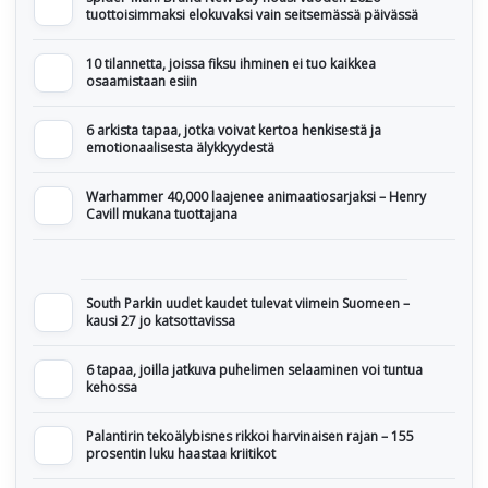
tuottoisimmaksi elokuvaksi vain seitsemässä päivässä
10 tilannetta, joissa fiksu ihminen ei tuo kaikkea
osaamistaan esiin
6 arkista tapaa, jotka voivat kertoa henkisestä ja
emotionaalisesta älykkyydestä
Warhammer 40,000 laajenee animaatiosarjaksi – Henry
Cavill mukana tuottajana
South Parkin uudet kaudet tulevat viimein Suomeen –
kausi 27 jo katsottavissa
6 tapaa, joilla jatkuva puhelimen selaaminen voi tuntua
kehossa
Palantirin tekoälybisnes rikkoi harvinaisen rajan – 155
prosentin luku haastaa kriitikot