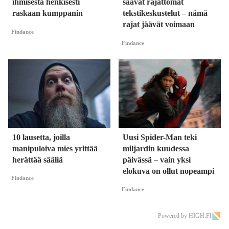
ihmisestä henkisesti
saavat rajattomat
raskaan kumppanin
tekstikeskustelut – nämä
rajat jäävät voimaan
Findance
Findance
10 lausetta, joilla
Uusi Spider-Man teki
manipuloiva mies yrittää
miljardin kuudessa
herättää sääliä
päivässä – vain yksi
elokuva on ollut nopeampi
Findance
Findance
Powered by HIGH.FI