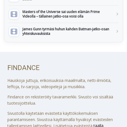
Masters of the Universe sai uuden elämän Prime
Videolla – tällainen jatko-osa voisi olla
James Gunn tyrmäsi huhun kahden Batman-jatko-osan
yhteiskuvauksista
FINDANCE
Hauskoja juttuja, erikoisuuksia maailmalta, netti-ilmiöitä,
leffoja, tv-sarjoja, videopelejä ja musiikkia.
Findance on rekisteröity tavaramerkki. Sivusto voi sisältää
tuotesijoittelua.
Sivustolla käytetään evästeitä käyttökokemuksen
parantamiseen. Sivustoa käyttämällä hyväksyt evästeiden
tallentamisen laitteellesi. Lisätietoja evästeistä
täällä
.