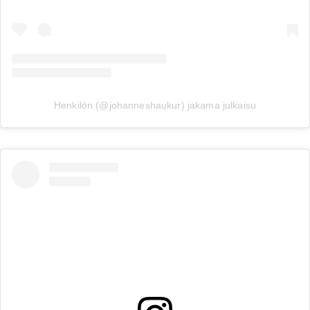
Henkilön (@johanneshaukur) jakama julkaisu