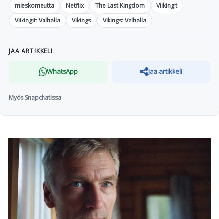
mieskomeutta
Netflix
The Last Kingdom
Viikingit
Viikingit: Valhalla
Vikings
Vikings: Valhalla
JAA ARTIKKELI
WhatsApp
Jaa artikkeli
Myös Snapchatissa