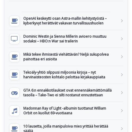
OpenAI keskeytti osan Astra-mallin kehitystyöstä –
kyberkyvyt herättivät vakavan turvallisuushuolen
Dominic Westin ja Sienna Millerin avioero muuttuu
sodaksi – HBO:n War sai trailerin
Mikä tekee ihmisestä viehättävän? Neljä sukupolvea
painottaa eri asioita
Tekoäly-yhtiö silppusi miljoonia kirjoja – nyt
harvinaisteosten kohtalo pelottaa kirjakauppiaita
GTA 6:n ennakkotilaukset ovat ennennäkemättömällä
tasolla – Take-Two ei silti nostanut ennustettaan
Madonnan Ray of Light -albumin tuottanut William
Orbit on kuollut 69-vuotiaana
10 lausetta, joilla manipuloiva mies yrittää herättää
sääliä