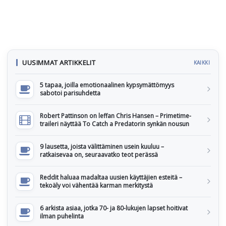
UUSIMMAT ARTIKKELIT
KAIKKI
5 tapaa, joilla emotionaalinen kypsymättömyys
sabotoi parisuhdetta
Robert Pattinson on leffan Chris Hansen – Primetime-
traileri näyttää To Catch a Predatorin synkän nousun
9 lausetta, joista välittäminen usein kuuluu –
ratkaisevaa on, seuraavatko teot perässä
Reddit haluaa madaltaa uusien käyttäjien esteitä –
tekoäly voi vähentää karman merkitystä
6 arkista asiaa, jotka 70- ja 80-lukujen lapset hoitivat
ilman puhelinta