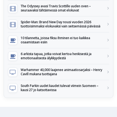
The Odyssey avasi Travis Scottille uuden oven –
seuraavaksi tähtäimessä omat elokuvat
Spider-Man: Brand New Day nousi vuoden 2026
tuottoisimmaksi elokuvaksi vain seitsemässä päivässä
10 tilannetta, joissa fiksu ihminen ei tuo kaikkea
osaamistaan esiin
6 arkista tapaa, jotka voivat kertoa henkisestä ja
emotionaalisesta älykkyydestä
Warhammer 40,000 laajenee animaatiosarjaksi – Henry
Cavill mukana tuottajana
South Parkin uudet kaudet tulevat viimein Suomeen –
kausi 27 jo katsottavissa