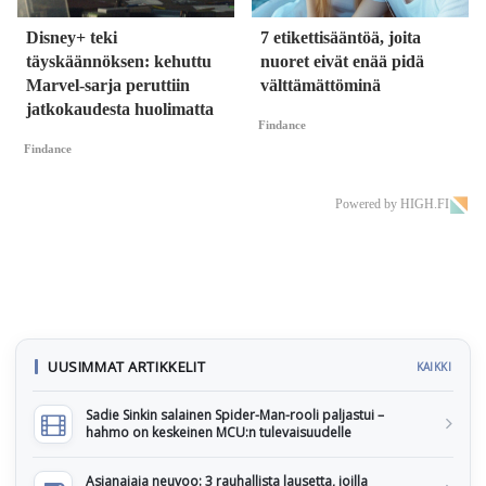
Disney+ teki
7 etikettisääntöä, joita
täyskäännöksen: kehuttu
nuoret eivät enää pidä
Marvel-sarja peruttiin
välttämättöminä
jatkokaudesta huolimatta
Findance
Findance
Powered by HIGH.FI
UUSIMMAT ARTIKKELIT
KAIKKI
Sadie Sinkin salainen Spider-Man-rooli paljastui –
hahmo on keskeinen MCU:n tulevaisuudelle
Asianajaja neuvoo: 3 rauhallista lausetta, joilla