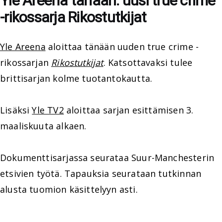
Yle Areena tänään: uusi true crime
-rikossarja Rikostutkijat
Yle Areena
aloittaa tänään uuden true crime -
rikossarjan
Rikostutkijat
. Katsottavaksi tulee
brittisarjan kolme tuotantokautta.
Lisäksi
Yle TV2
aloittaa sarjan esittämisen 3.
maaliskuuta alkaen.
Dokumenttisarjassa seurataa Suur-Manchesterin
etsivien työtä. Tapauksia seurataan tutkinnan
alusta tuomion käsittelyyn asti.