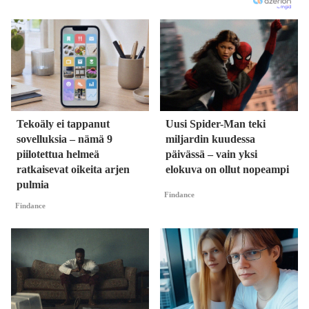
Tekoäly ei tappanut
Uusi Spider-Man teki
sovelluksia – nämä 9
miljardin kuudessa
piilotettua helmeä
päivässä – vain yksi
ratkaisevat oikeita arjen
elokuva on ollut nopeampi
pulmia
Findance
Findance