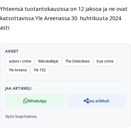
Yhteensä tuotantokausissa on 12 jaksoa ja ne ovat
katsottavissa Yle Areenassa 30. huhtikuuta 2024
asti.
AIHEET
action / crime
Rikostutkijat
The Detectives
true crime
Yle Areena
Yle TV2
JAA ARTIKKELI
WhatsApp
Jaa artikkeli
Myös Snapchatissa