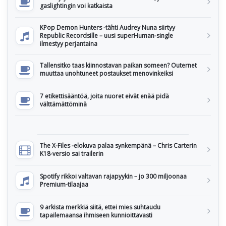
gaslightingin voi katkaista
KPop Demon Hunters -tähti Audrey Nuna siirtyy
Republic Recordsille – uusi superHuman-single
ilmestyy perjantaina
Tallensitko taas kiinnostavan paikan someen? Outernet
muuttaa unohtuneet postaukset menovinkeiksi
7 etikettisääntöä, joita nuoret eivät enää pidä
välttämättöminä
The X-Files -elokuva palaa synkempänä – Chris Carterin
K18-versio sai trailerin
Spotify rikkoi valtavan rajapyykin – jo 300 miljoonaa
Premium-tilaajaa
9 arkista merkkiä siitä, ettei mies suhtaudu
tapailemaansa ihmiseen kunnioittavasti