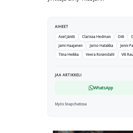
AIHEET
Axel Jäntti
Clarissa Hedman
Diili
Jami Haajanen
Jarno Hatakka
Jenni P
Tiina Heikka
Veera Rosendahl
Vili Ra
JAA ARTIKKELI
WhatsApp
Myös Snapchatissa