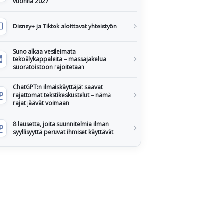
vuonna 2027
Disney+ ja Tiktok aloittavat yhteistyön
Suno alkaa vesileimata
tekoälykappaleita – massajakelua
suoratoistoon rajoitetaan
ChatGPT:n ilmaiskäyttäjät saavat
rajattomat tekstikeskustelut – nämä
rajat jäävät voimaan
8 lausetta, joita suunnitelmia ilman
syyllisyyttä peruvat ihmiset käyttävät