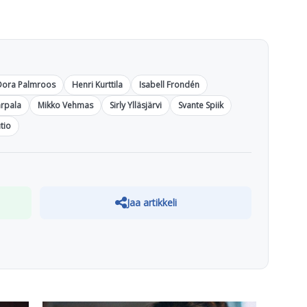
Dora Palmroos
Henri Kurttila
Isabell Frondén
arpala
Mikko Vehmas
Sirly Ylläsjärvi
Svante Spiik
utio
Jaa artikkeli