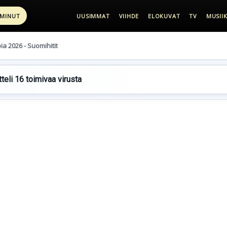
 MINUT
UUSIMMAT
VIIHDE
ELOKUVAT
TV
MUSIIK
pia 2026 - Suomihitit
teli 16 toimivaa virusta