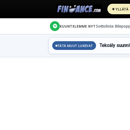
✦
YLLÄTÄ
Soittolista: Bilepop
KUUNTELEMME NYT
Tekoäly suunnit
TÄTÄ MUUT LUKEVAT