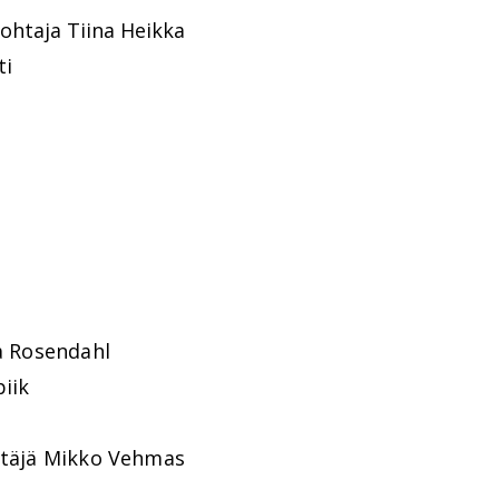
johtaja Tiina Heikka
ti
ra Rosendahl
piik
ittäjä Mikko Vehmas