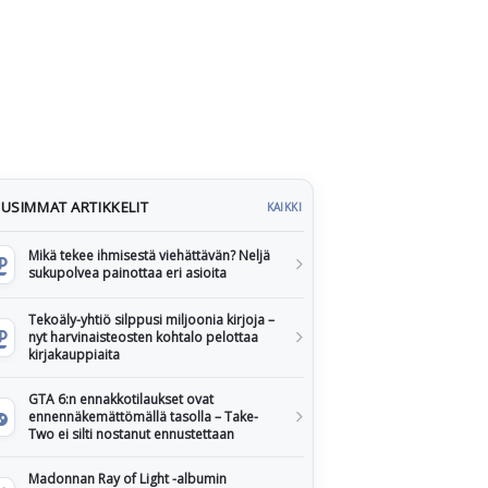
USIMMAT ARTIKKELIT
KAIKKI
Mikä tekee ihmisestä viehättävän? Neljä
sukupolvea painottaa eri asioita
Tekoäly-yhtiö silppusi miljoonia kirjoja –
nyt harvinaisteosten kohtalo pelottaa
kirjakauppiaita
GTA 6:n ennakkotilaukset ovat
ennennäkemättömällä tasolla – Take-
Two ei silti nostanut ennustettaan
Madonnan Ray of Light -albumin