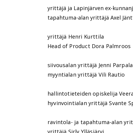
yrittäjä ja Lapinjärven ex-kunnan
tapahtuma-alan yrittäjä Axel Jänt
yrittäjä Henri Kurttila
Head of Product Dora Palmroos
siivousalan yrittäjä Jenni Parpala
myyntialan yrittäjä Vili Rautio
hallintotieteiden opiskelija Vee
hyvinvointialan yrittäjä Svante S
ravintola- ja tapahtuma-alan yr
yrittäjä Sirly Ylläsjärvi