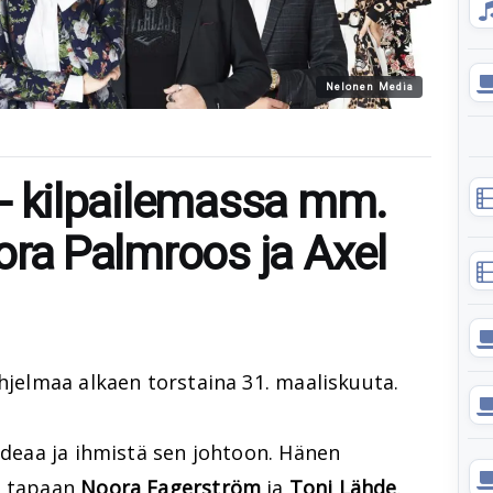
Nelonen Media
. - kilpailemassa mm.
 Dora Palmroos ja Axel
hjelmaa alkaen torstaina 31. maaliskuuta.
eideaa ja ihmistä sen johtoon. Hänen
n tapaan
Noora Fagerström
ja
Toni Lähde
.