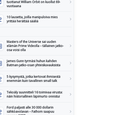
tuottanut William Orbit on kuollut 69-
vuotiaana
10 lausetta, joilla manipuloiva mies
yrittää herättää sääliä
Masters of the Universe sai uuden
elämän Prime Videolla – tällainen jatko-
osa voisi olla
James Gunn tyrmäsi huhun kahden
Batman-jatko-osan yhteiskuvauksista
5 kysymystä, jotka kertovat ihmisestä
enemmän kuin tavallinen small talk
Tekoäly suunnitteli 16 toimivaa virusta:
näin historiallinen läpimurto onnistui
Ford paljasti alle 30 000 dollarin
sähköavolavan – Fathom saapuu