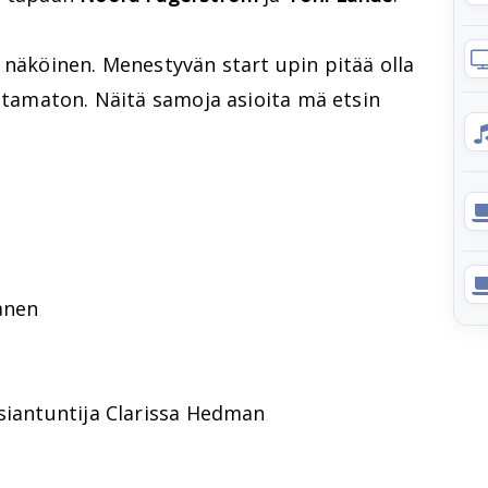
 näköinen. Menestyvän start upin pitää olla
antamaton. Näitä samoja asioita mä etsin
anen
asiantuntija Clarissa Hedman