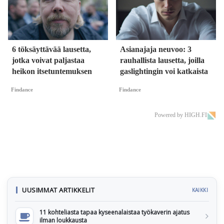
6 töksäyttävää lausetta,
Asianajaja neuvoo: 3
jotka voivat paljastaa
rauhallista lausetta, joilla
heikon itsetuntemuksen
gaslightingin voi katkaista
Findance
Findance
Powered by HIGH.FI
UUSIMMAT ARTIKKELIT
KAIKKI
11 kohteliasta tapaa kyseenalaistaa työkaverin ajatus
ilman loukkausta