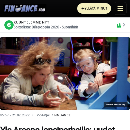
✦
YLLÄTÄ MINUT
KUUNTELEMME NYT
Soittolista: Bilepoppia 2026 - Suomihitit
Parad Media Oy
05:57 - 21.02.2022
TV-SARJAT /
FINDANCE