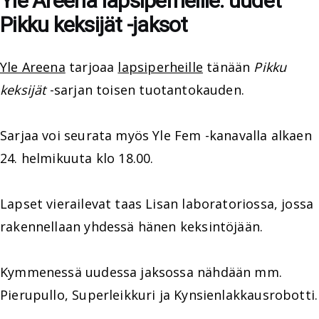
Yle Areena lapsiperheille: uudet
Pikku keksijät -jaksot
Yle Areena
tarjoaa
lapsiperheille
tänään
Pikku
keksijät
-sarjan toisen tuotantokauden.
Sarjaa voi seurata myös Yle Fem -kanavalla alkaen
24. helmikuuta klo 18.00.
Lapset vierailevat taas Lisan laboratoriossa, jossa
rakennellaan yhdessä hänen keksintöjään.
Kymmenessä uudessa jaksossa nähdään mm.
Pierupullo, Superleikkuri ja Kynsienlakkausrobotti.