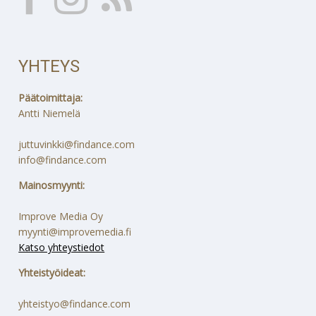
YHTEYS
Päätoimittaja:
Antti Niemelä
juttuvinkki@findance.com
info@findance.com
Mainosmyynti:
Improve Media Oy
myynti@improvemedia.fi
Katso yhteystiedot
Yhteistyöideat:
yhteistyo@findance.com