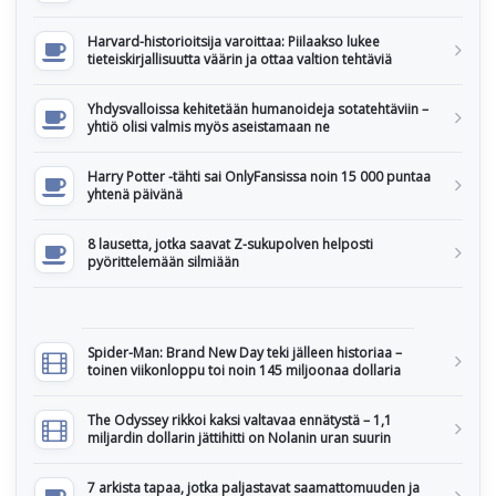
Harvard-historioitsija varoittaa: Piilaakso lukee
tieteiskirjallisuutta väärin ja ottaa valtion tehtäviä
Yhdysvalloissa kehitetään humanoideja sotatehtäviin –
yhtiö olisi valmis myös aseistamaan ne
Harry Potter -tähti sai OnlyFansissa noin 15 000 puntaa
yhtenä päivänä
8 lausetta, jotka saavat Z-sukupolven helposti
pyörittelemään silmiään
Spider-Man: Brand New Day teki jälleen historiaa –
toinen viikonloppu toi noin 145 miljoonaa dollaria
The Odyssey rikkoi kaksi valtavaa ennätystä – 1,1
miljardin dollarin jättihitti on Nolanin uran suurin
7 arkista tapaa, jotka paljastavat saamattomuuden ja