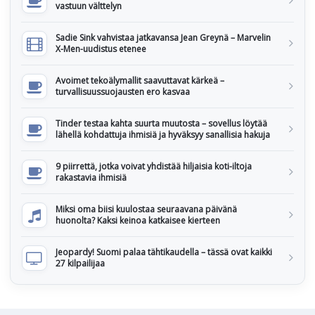
vastuun välttelyn
Sadie Sink vahvistaa jatkavansa Jean Greynä – Marvelin
X-Men-uudistus etenee
Avoimet tekoälymallit saavuttavat kärkeä –
turvallisuussuojausten ero kasvaa
Tinder testaa kahta suurta muutosta – sovellus löytää
lähellä kohdattuja ihmisiä ja hyväksyy sanallisia hakuja
9 piirrettä, jotka voivat yhdistää hiljaisia koti-iltoja
rakastavia ihmisiä
Miksi oma biisi kuulostaa seuraavana päivänä
huonolta? Kaksi keinoa katkaisee kierteen
Jeopardy! Suomi palaa tähtikaudella – tässä ovat kaikki
27 kilpailijaa