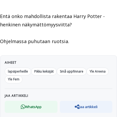
Entä onko mahdollista rakentaa Harry Potter -
henkinen näkymättömyysviitta?
Ohjelmassa puhutaan ruotsia.
AIHEET
lapsiperheille
Pikku keksijät
Små uppfinnare
Yle Areena
Yle Fem
JAA ARTIKKELI
WhatsApp
Jaa artikkeli