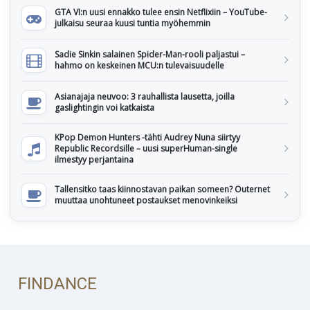
GTA VI:n uusi ennakko tulee ensin Netflixiin – YouTube-
julkaisu seuraa kuusi tuntia myöhemmin
Sadie Sinkin salainen Spider-Man-rooli paljastui –
hahmo on keskeinen MCU:n tulevaisuudelle
Asianajaja neuvoo: 3 rauhallista lausetta, joilla
gaslightingin voi katkaista
KPop Demon Hunters -tähti Audrey Nuna siirtyy
Republic Recordsille – uusi superHuman-single
ilmestyy perjantaina
Tallensitko taas kiinnostavan paikan someen? Outernet
muuttaa unohtuneet postaukset menovinkeiksi
FINDANCE