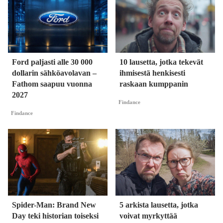
Ford paljasti alle 30 000
10 lausetta, jotka tekevät
dollarin sähköavolavan –
ihmisestä henkisesti
Fathom saapuu vuonna
raskaan kumppanin
2027
Findance
Findance
Spider-Man: Brand New
5 arkista lausetta, jotka
Day teki historian toiseksi
voivat myrkyttää