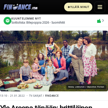
✦
YLLÄTÄ MINUT
KUUNTELEMME NYT
Soittolista: Bilepoppia 2026 - Suomihitit
Nicky Johnston / Objective Fiction
13:10 - 21.01.2022
TV-SARJAT /
FINDANCE