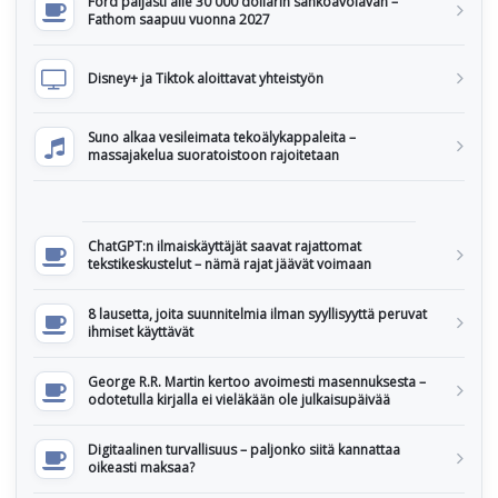
Ford paljasti alle 30 000 dollarin sähköavolavan –
Fathom saapuu vuonna 2027
Disney+ ja Tiktok aloittavat yhteistyön
Suno alkaa vesileimata tekoälykappaleita –
massajakelua suoratoistoon rajoitetaan
ChatGPT:n ilmaiskäyttäjät saavat rajattomat
tekstikeskustelut – nämä rajat jäävät voimaan
8 lausetta, joita suunnitelmia ilman syyllisyyttä peruvat
ihmiset käyttävät
George R.R. Martin kertoo avoimesti masennuksesta –
odotetulla kirjalla ei vieläkään ole julkaisupäivää
Digitaalinen turvallisuus – paljonko siitä kannattaa
oikeasti maksaa?