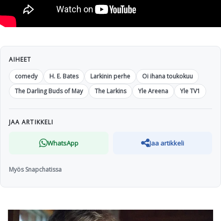
AIHEET
comedy
H. E. Bates
Larkinin perhe
Oi ihana toukokuu
The Darling Buds of May
The Larkins
Yle Areena
Yle TV1
JAA ARTIKKELI
WhatsApp
Jaa artikkeli
Myös Snapchatissa