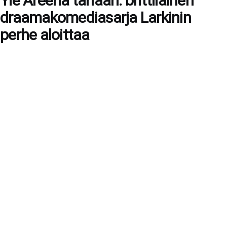
Yle Areena tänään: brittiläinen
draamakomediasarja Larkinin
perhe aloittaa