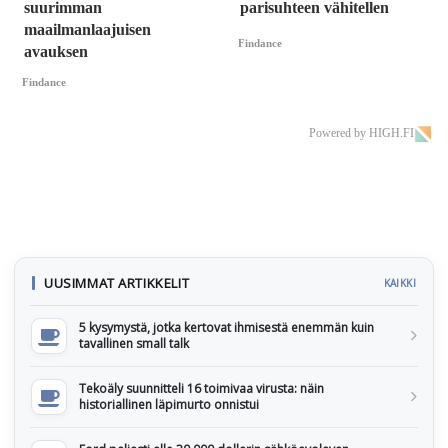
suurimman
parisuhteen vähitellen
maailmanlaajuisen
Findance
avauksen
Findance
Powered by HIGH.FI
UUSIMMAT ARTIKKELIT
KAIKKI
5 kysymystä, jotka kertovat ihmisestä enemmän kuin
tavallinen small talk
Tekoäly suunnitteli 16 toimivaa virusta: näin
historiallinen läpimurto onnistui