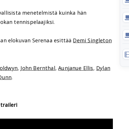
avallisista menetelmistä kuinka hän
okan tennispelaajiksi.
n elokuvan Serenaa esittää
Demi Singleton
oldwyn
,
John Bernthal
,
Aunjanue Ellis
,
Dylan
 Dunn
.
traileri