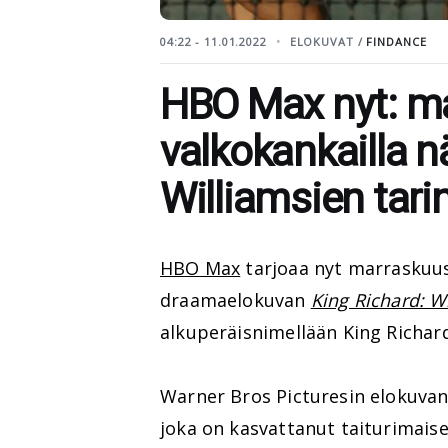
04:22 - 11.01.2022
ELOKUVAT /
FINDANCE
HBO Max nyt: m
valkokankailla n
Williamsien tari
HBO Max
tarjoaa nyt marraskuu
draamaelokuvan
King Richard: W
alkuperäisnimellään King Richard
Warner Bros Picturesin elokuva
joka on kasvattanut taiturimais