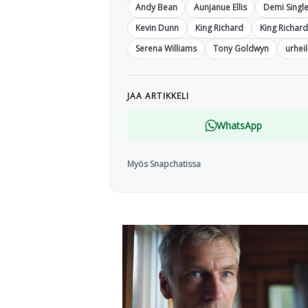
Andy Bean
Aunjanue Ellis
Demi Singl
Kevin Dunn
King Richard
King Richard
Serena Williams
Tony Goldwyn
urhei
JAA ARTIKKELI
WhatsApp
Myös Snapchatissa