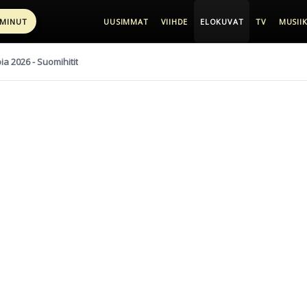
 MINUT
UUSIMMAT
VIIHDE
ELOKUVAT
TV
MUSIIK
pia 2026 - Suomihitit