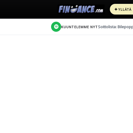
✦
YLLÄTÄ
Soittolista: Bilepop
KUUNTELEMME NYT