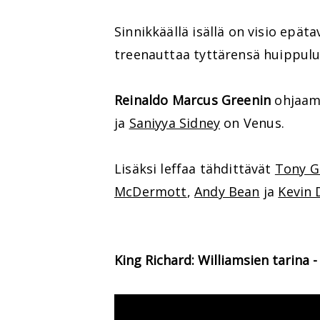
Sinnikkäällä isällä on visio epät
treenauttaa tyttärensä huippulu
Reinaldo Marcus Greenin
ohjaama
ja
Saniyya Sidney
on Venus.
Lisäksi leffaa tähdittävät
Tony G
McDermott
,
Andy Bean
ja
Kevin
King Richard: Williamsien tarina - 