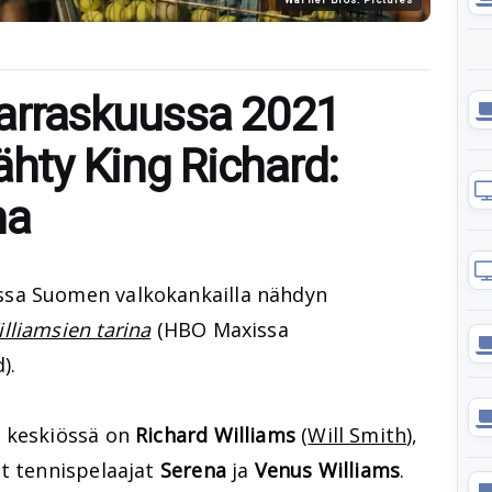
arraskuussa 2021
ähty King Richard:
na
ssa Suomen valkokankailla nähdyn
illiamsien tarina
(HBO Maxissa
).
n keskiössä on
Richard Williams
(
Will Smith
),
et tennispelaajat
Serena
ja
Venus Williams
.