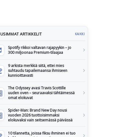
USIMMAT ARTIKKELIT
KAIKKI
Spotify rikkoi valtavan rajapyykin – jo
300 miljoonaa Premium-tilaajaa
9 arkista merkkiä siitä, ettei mies
suhtaudu tapailemaansa ihmiseen
kunnioittavasti
The Odyssey avasi Travis Scottille
uuden oven – seuraavaksi tähtäimessä
omat elokuvat
Spider-Man: Brand New Day nousi
vuoden 2026 tuottoisimmaksi
elokuvaksi vain seitsemässä päivässä
10 tilannetta, joissa fiksu ihminen ei tuo