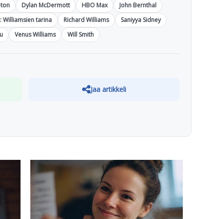
eton
Dylan McDermott
HBO Max
John Bernthal
: Williamsien tarina
Richard Williams
Saniyya Sidney
lu
Venus Williams
Will Smith
Jaa artikkeli