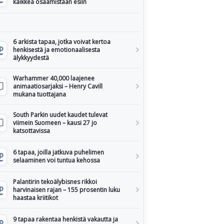
kaikkea osaamistaan esiin
6 arkista tapaa, jotka voivat kertoa
henkisestä ja emotionaalisesta
älykkyydestä
Warhammer 40,000 laajenee
animaatiosarjaksi – Henry Cavill
mukana tuottajana
South Parkin uudet kaudet tulevat
viimein Suomeen – kausi 27 jo
katsottavissa
6 tapaa, joilla jatkuva puhelimen
selaaminen voi tuntua kehossa
Palantirin tekoälybisnes rikkoi
harvinaisen rajan – 155 prosentin luku
haastaa kriitikot
9 tapaa rakentaa henkistä vakautta ja