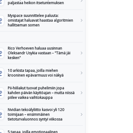
paljastaa heikon itsetuntemuksen
Myspace suunnittelee paluuta:
omistajat haluavat haastaa algoritmien
hallitseman somen
Rico Verhoeven haluaa uusinnan
Oleksandr Usykia vastaan – "Tämä jäi
kesken"
10 arkista tapaa, joilla miehen
krooninen epävarmuus voi näkyä
Pii-hiiliakut tuovat puhelimiin jopa
kahden päivän käyttöajan – mutta niissä
piilee vaikea vaihtokauppa
Nvidian tekoälyliitto kasvoi yli 120
toimijaan – ensimmäinen
tietoturvaluonnos syntyi viikossa
5 tapaa, joilla emotionaalinen