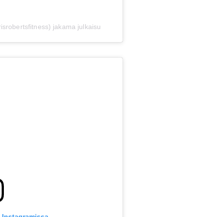
srobertsfitness) jakama julkaisu
u Instagramissa