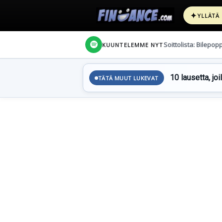
✦
YLLÄTÄ
Soittolista: Bilepop
KUUNTELEMME NYT
10 lausetta, joi
TÄTÄ MUUT LUKEVAT