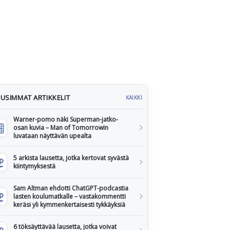
USIMMAT ARTIKKELIT
KAIKKI
Warner-pomo näki Superman-jatko-
osan kuvia – Man of Tomorrowin
luvataan näyttävän upealta
5 arkista lausetta, jotka kertovat syvästä
kiintymyksestä
Sam Altman ehdotti ChatGPT-podcastia
lasten koulumatkalle – vastakommentti
keräsi yli kymmenkertaisesti tykkäyksiä
6 töksäyttävää lausetta, jotka voivat