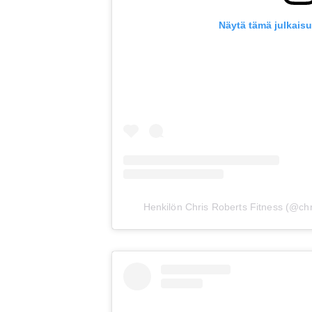
Näytä tämä julkais
Henkilön Chris Roberts Fitness (@chri