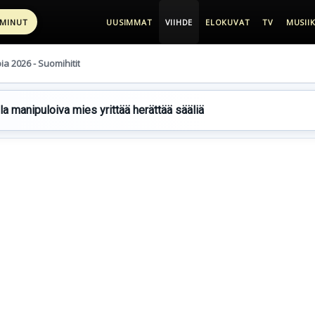
 MINUT
UUSIMMAT
VIIHDE
ELOKUVAT
TV
MUSIIK
pia 2026 - Suomihitit
lla manipuloiva mies yrittää herättää sääliä