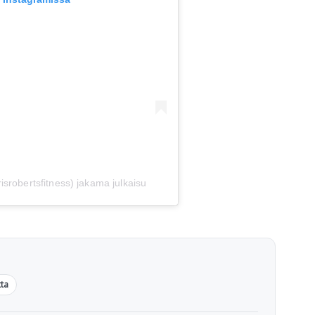
srobertsfitness) jakama julkaisu
ta