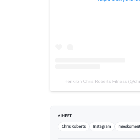
Henkilön Chris Roberts Fitness (@chri
AIHEET
Chris Roberts
Instagram
mieskomeut