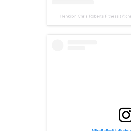
Henkilön Chris Roberts Fitness (@chri
Näytä tämä julkais