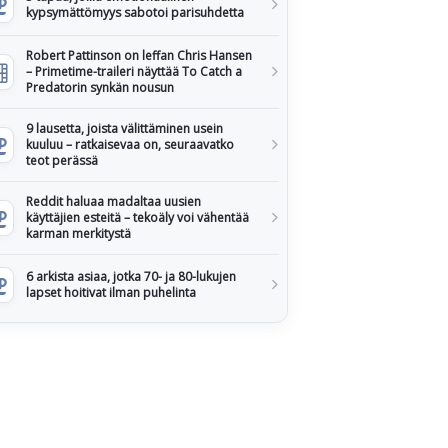
kypsymättömyys sabotoi parisuhdetta
Robert Pattinson on leffan Chris Hansen
– Primetime-traileri näyttää To Catch a
Predatorin synkän nousun
9 lausetta, joista välittäminen usein
kuuluu – ratkaisevaa on, seuraavatko
teot perässä
Reddit haluaa madaltaa uusien
käyttäjien esteitä – tekoäly voi vähentää
karman merkitystä
6 arkista asiaa, jotka 70- ja 80-lukujen
lapset hoitivat ilman puhelinta