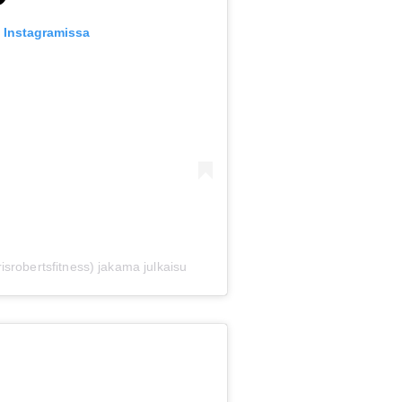
u Instagramissa
srobertsfitness) jakama julkaisu