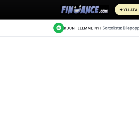
✦
YLLÄTÄ
Soittolista: Bilepop
KUUNTELEMME NYT