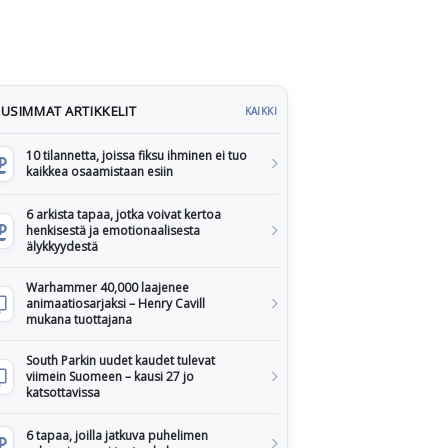
USIMMAT ARTIKKELIT
KAIKKI
10 tilannetta, joissa fiksu ihminen ei tuo
kaikkea osaamistaan esiin
6 arkista tapaa, jotka voivat kertoa
henkisestä ja emotionaalisesta
älykkyydestä
Warhammer 40,000 laajenee
animaatiosarjaksi – Henry Cavill
mukana tuottajana
South Parkin uudet kaudet tulevat
viimein Suomeen – kausi 27 jo
katsottavissa
6 tapaa, joilla jatkuva puhelimen