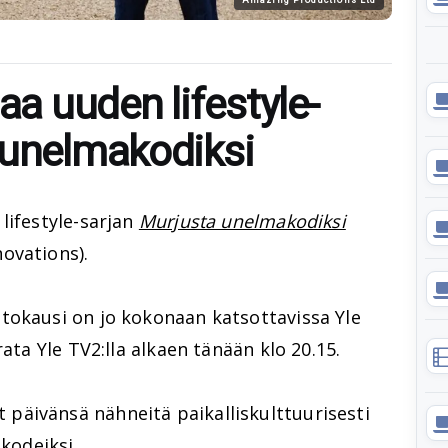
aa uuden lifestyle-
 unelmakodiksi
lifestyle-sarjan
Murjusta unelmakodiksi
ovations).
tokausi on jo kokonaan katsottavissa Yle
rata Yle TV2:lla alkaen tänään klo 20.15.
äivänsä nähneitä paikalliskulttuurisesti
akodeiksi.