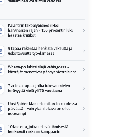
selaaminen voi tuntua kehossa
Palantirin tekoälybisnes rikkoi
harvinaisen rajan – 155 prosentin luku
haastaa kriitikot
9 tapaa rakentaa henkistä vakautta ja
uskottavuutta työelämässä
WhatsApp lukitsi tilejä vahingossa –
käyttäjät menettivät pääsyn viesteihinsä
7 arkista tapaa, jotka tukevat mielen
terävyyttä vielä yli 70-vuotiaana
Uusi Spider-Man teki miljardin kuudessa
päivässä – vain yksi elokuva on ollut
nopeampi
10 lausetta, jotka tekevät ihmisestä
henkisesti raskaan kumppanin