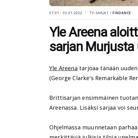
07:01 - 03.01.2022
TV-SARJAT /
FINDANCE
Yle Areena aloitt
sarjan Murjusta
Yle Areena
tarjoaa tänään uuden 
(George Clarke's Remarkable Ren
Brittisarjan ensimmäinen tuotan
Areenassa. Lisäksi sarjaa voi seu
Ohjelmassa muunnetaan parhaat p
merkittäviä julkisia tiloja unelm