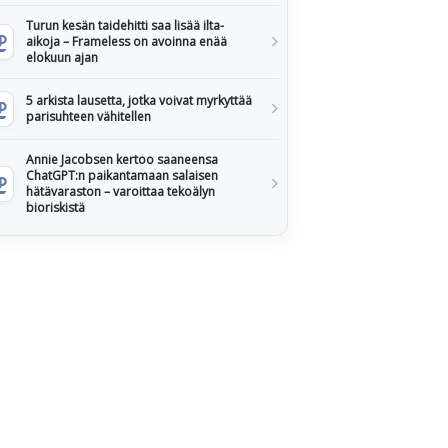
Turun kesän taidehitti saa lisää ilta-
aikoja – Frameless on avoinna enää
elokuun ajan
5 arkista lausetta, jotka voivat myrkyttää
parisuhteen vähitellen
Annie Jacobsen kertoo saaneensa
ChatGPT:n paikantamaan salaisen
hätävaraston – varoittaa tekoälyn
bioriskistä