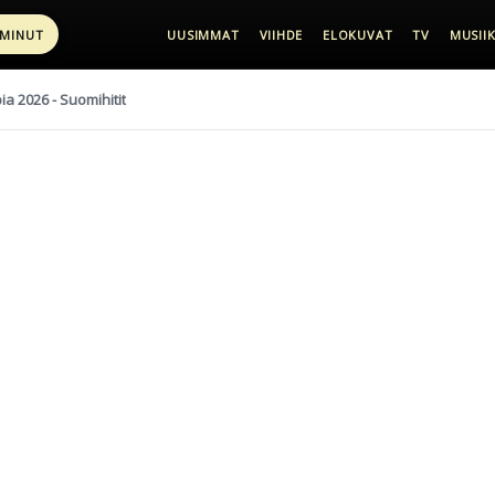
 MINUT
UUSIMMAT
VIIHDE
ELOKUVAT
TV
MUSIIK
pia 2026 - Suomihitit