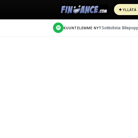
✦
YLLÄTÄ
Soittolista: Bilepop
KUUNTELEMME NYT