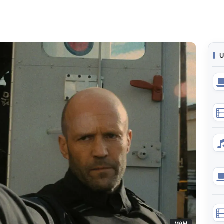
U
MGM