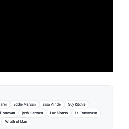
arei
Eddie Marsan
Elisa Viihde
Guy Ritchie
y Donovan
Josh Hartnett
Laz Alonso
Le Convoyeur
Wrath of Man