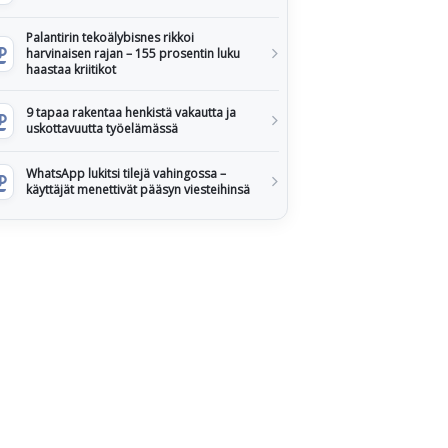
Palantirin tekoälybisnes rikkoi
harvinaisen rajan – 155 prosentin luku
haastaa kriitikot
9 tapaa rakentaa henkistä vakautta ja
uskottavuutta työelämässä
WhatsApp lukitsi tilejä vahingossa –
käyttäjät menettivät pääsyn viesteihinsä