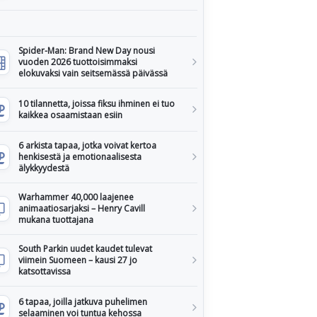
Spider-Man: Brand New Day nousi
vuoden 2026 tuottoisimmaksi
elokuvaksi vain seitsemässä päivässä
10 tilannetta, joissa fiksu ihminen ei tuo
kaikkea osaamistaan esiin
6 arkista tapaa, jotka voivat kertoa
henkisestä ja emotionaalisesta
älykkyydestä
Warhammer 40,000 laajenee
animaatiosarjaksi – Henry Cavill
mukana tuottajana
South Parkin uudet kaudet tulevat
viimein Suomeen – kausi 27 jo
katsottavissa
6 tapaa, joilla jatkuva puhelimen
selaaminen voi tuntua kehossa