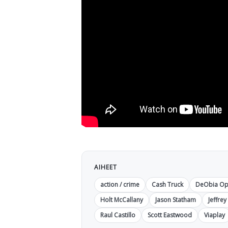
AIHEET
action / crime
Cash Truck
DeObia Op
Holt McCallany
Jason Statham
Jeffre
Raul Castillo
Scott Eastwood
Viaplay