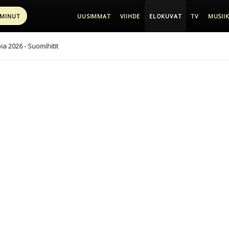
 MINUT
UUSIMMAT
VIIHDE
ELOKUVAT
TV
MUSIIK
pia 2026 - Suomihitit