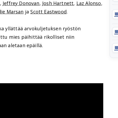
,
Jeffrey Donovan
,
Josh Hartnett
,
Laz Alonso
,
die Marsan
ja
Scott Eastwood
.
oka yllättää arvokuljetuksen ryöstön
ttu mies päihittää rikolliset niin
an aletaan epäillä.