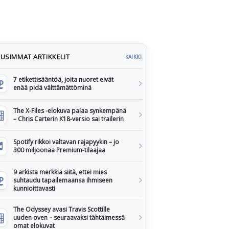
USIMMAT ARTIKKELIT
KAIKKI
7 etikettisääntöä, joita nuoret eivät
enää pidä välttämättöminä
The X-Files -elokuva palaa synkempänä
– Chris Carterin K18-versio sai trailerin
Spotify rikkoi valtavan rajapyykin – jo
300 miljoonaa Premium-tilaajaa
9 arkista merkkiä siitä, ettei mies
suhtaudu tapailemaansa ihmiseen
kunnioittavasti
The Odyssey avasi Travis Scottille
uuden oven – seuraavaksi tähtäimessä
omat elokuvat