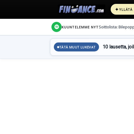
✦
YLLÄTÄ
Soittolista: Bilepop
KUUNTELEMME NYT
10 lausetta, joi
TÄTÄ MUUT LUKEVAT