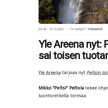
05:40 - 14.12.2021
TV-SARJAT /
FINDANCE
Yle Areena nyt: 
sai toisen tuot
Yle Areena
tarjoaa nyt
Peltsin to
Mikko "Peltsi" Peltola
tekee ohjel
luontoretkellä törmää.