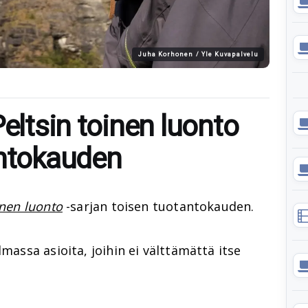
Juha Korhonen / Yle Kuvapalvelu
Peltsin toinen luonto
antokauden
inen luonto
-sarjan toisen tuotantokauden.
massa asioita, joihin ei välttämättä itse