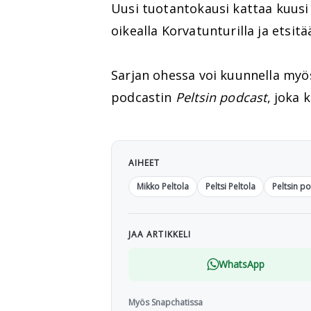
Uusi tuotantokausi kattaa kuusi 
oikealla Korvatunturilla ja etsitä
Sarjan ohessa voi kuunnella my
podcastin
Peltsin podcast
, joka 
AIHEET
Mikko Peltola
Peltsi Peltola
Peltsin p
JAA ARTIKKELI
WhatsApp
Myös Snapchatissa