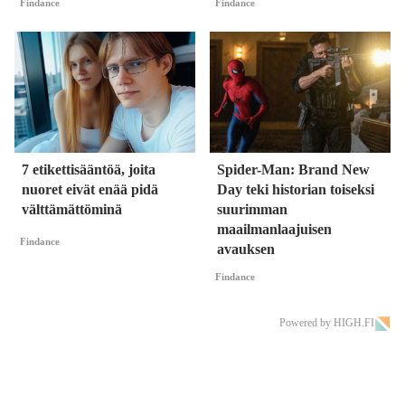
Findance
Findance
7 etikettisääntöä, joita
Spider-Man: Brand New
nuoret eivät enää pidä
Day teki historian toiseksi
välttämättöminä
suurimman
maailmanlaajuisen
Findance
avauksen
Findance
Powered by HIGH.FI