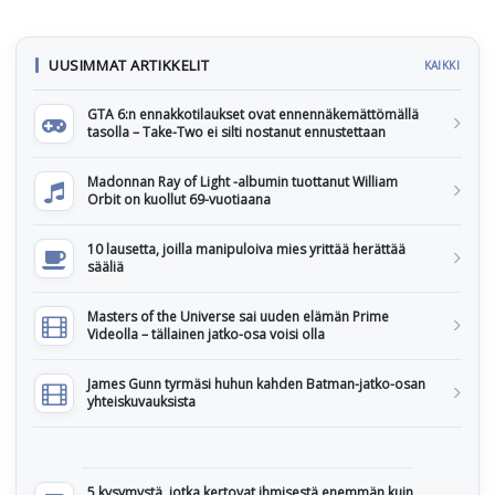
UUSIMMAT ARTIKKELIT
KAIKKI
GTA 6:n ennakkotilaukset ovat ennennäkemättömällä
tasolla – Take-Two ei silti nostanut ennustettaan
Madonnan Ray of Light -albumin tuottanut William
Orbit on kuollut 69-vuotiaana
10 lausetta, joilla manipuloiva mies yrittää herättää
sääliä
Masters of the Universe sai uuden elämän Prime
Videolla – tällainen jatko-osa voisi olla
James Gunn tyrmäsi huhun kahden Batman-jatko-osan
yhteiskuvauksista
5 kysymystä, jotka kertovat ihmisestä enemmän kuin