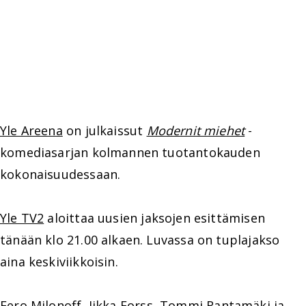
Yle Areena
on julkaissut
Modernit miehet
-
komediasarjan kolmannen tuotantokauden
kokonaisuudessaan.
Yle TV2
aloittaa uusien jaksojen esittämisen
tänään klo 21.00 alkaen. Luvassa on tuplajakso
aina keskiviikkoisin.
Eero Milonoff
,
Iikka Forss
,
Tommi Rantamäki
ja