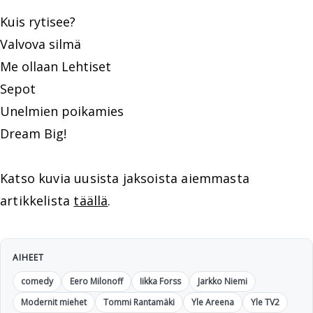
Kuis rytisee?
Valvova silmä
Me ollaan Lehtiset
Sepot
Unelmien poikamies
Dream Big!
Katso kuvia uusista jaksoista aiemmasta
artikkelista
täällä
.
AIHEET
comedy
Eero Milonoff
Iikka Forss
Jarkko Niemi
Modernit miehet
Tommi Rantamäki
Yle Areena
Yle TV2