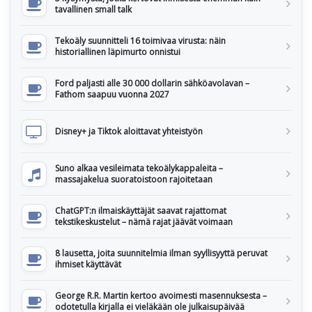
tavallinen small talk
Tekoäly suunnitteli 16 toimivaa virusta: näin
historiallinen läpimurto onnistui
Ford paljasti alle 30 000 dollarin sähköavolavan –
Fathom saapuu vuonna 2027
Disney+ ja Tiktok aloittavat yhteistyön
Suno alkaa vesileimata tekoälykappaleita –
massajakelua suoratoistoon rajoitetaan
ChatGPT:n ilmaiskäyttäjät saavat rajattomat
tekstikeskustelut – nämä rajat jäävät voimaan
8 lausetta, joita suunnitelmia ilman syyllisyyttä peruvat
ihmiset käyttävät
George R.R. Martin kertoo avoimesti masennuksesta –
odotetulla kirjalla ei vieläkään ole julkaisupäivää