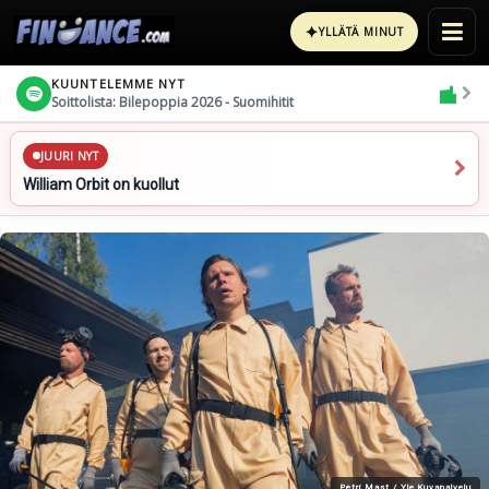
✦
YLLÄTÄ MINUT
KUUNTELEMME NYT
Soittolista: Bilepoppia 2026 - Suomihitit
JUURI NYT
William Orbit on kuollut
Petri Mast / Yle Kuvapalvelu