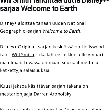
Will Smith tähdittää uutta Disney+-
sarjaa Welcome to Earth
Disney+
aloittaa tänään uuden
National
Geographic
-sarjan
Welcome to Earth
.
Disney+ Original -sarjan keskiössä on Hollywood-
tähti
Will Smith
, joka lähtee seikkailuille ympäri
maailman. Luvassa on maan suuria ihmeitä ja
kätkettyjä salaisuuksia.
Kuusi jaksoa käsittävän sarjan takana on
mestariohjaaja
Darren Aronofsky
.
Koko tuotantokausi ilmestyy Disney+-palveluun