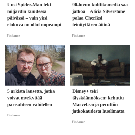
Uusi Spider-Man teki
90-luvun kulttikomedia saa
miljardin kuudessa
jatkoa – Alicia Silverstone
päivässä – vain yksi
palaa Cheriksi
elokuva on ollut nopeampi
teinityttären äitinä
Findance
Findance
5 arkista lausetta, jotka
Disney+ teki
voivat myrkyttää
täyskäännöksen: kehuttu
parisuhteen vähitellen
Marvel-sarja peruttiin
jatkokaudesta huolimatta
Findance
Findance