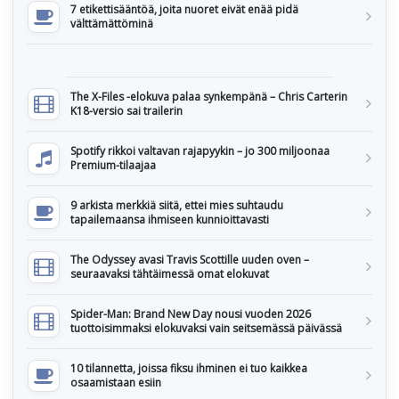
7 etikettisääntöä, joita nuoret eivät enää pidä
välttämättöminä
The X-Files -elokuva palaa synkempänä – Chris Carterin
K18-versio sai trailerin
Spotify rikkoi valtavan rajapyykin – jo 300 miljoonaa
Premium-tilaajaa
9 arkista merkkiä siitä, ettei mies suhtaudu
tapailemaansa ihmiseen kunnioittavasti
The Odyssey avasi Travis Scottille uuden oven –
seuraavaksi tähtäimessä omat elokuvat
Spider-Man: Brand New Day nousi vuoden 2026
tuottoisimmaksi elokuvaksi vain seitsemässä päivässä
10 tilannetta, joissa fiksu ihminen ei tuo kaikkea
osaamistaan esiin