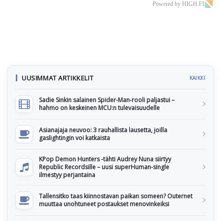
Powered by HIGH.FI
UUSIMMAT ARTIKKELIT
KAIKKI
Sadie Sinkin salainen Spider-Man-rooli paljastui –
hahmo on keskeinen MCU:n tulevaisuudelle
Asianajaja neuvoo: 3 rauhallista lausetta, joilla
gaslightingin voi katkaista
KPop Demon Hunters -tähti Audrey Nuna siirtyy
Republic Recordsille – uusi superHuman-single
ilmestyy perjantaina
Tallensitko taas kiinnostavan paikan someen? Outernet
muuttaa unohtuneet postaukset menovinkeiksi