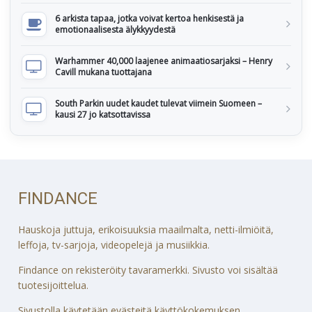
6 arkista tapaa, jotka voivat kertoa henkisestä ja
emotionaalisesta älykkyydestä
Warhammer 40,000 laajenee animaatiosarjaksi – Henry
Cavill mukana tuottajana
South Parkin uudet kaudet tulevat viimein Suomeen –
kausi 27 jo katsottavissa
FINDANCE
Hauskoja juttuja, erikoisuuksia maailmalta, netti-ilmiöitä,
leffoja, tv-sarjoja, videopelejä ja musiikkia.
Findance on rekisteröity tavaramerkki. Sivusto voi sisältää
tuotesijoittelua.
Sivustolla käytetään evästeitä käyttökokemuksen