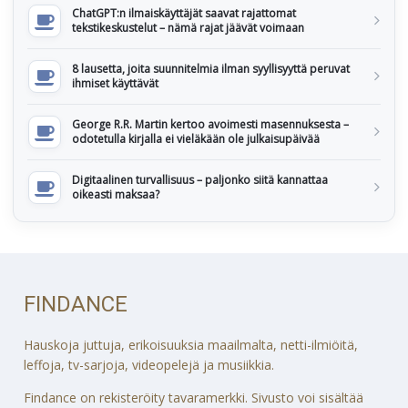
ChatGPT:n ilmaiskäyttäjät saavat rajattomat
tekstikeskustelut – nämä rajat jäävät voimaan
8 lausetta, joita suunnitelmia ilman syyllisyyttä peruvat
ihmiset käyttävät
George R.R. Martin kertoo avoimesti masennuksesta –
odotetulla kirjalla ei vieläkään ole julkaisupäivää
Digitaalinen turvallisuus – paljonko siitä kannattaa
oikeasti maksaa?
FINDANCE
Hauskoja juttuja, erikoisuuksia maailmalta, netti-ilmiöitä,
leffoja, tv-sarjoja, videopelejä ja musiikkia.
Findance on rekisteröity tavaramerkki. Sivusto voi sisältää