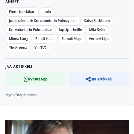
AIHEET
Emmi Kaislakari
joulu
Joulukalenteri: Korvatunturin Pulmapiste
Kaisa Sarkkinen
Korvatunturin Pulmapiste
lapsiperheille
Miia Selin
Minea Lång
Pentti Helin
Samuli Muje
Verneri Lilja
Yle Areena
Yle TV2
JAA ARTIKKELI
WhatsApp
Jaa artikkeli
Myös Snapchatissa