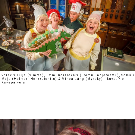
Verneri Lilja (Vimma), Emmi Kaislakari (Loimu Lahjatonttu), Samuli
Muje (Helmeri Herkkutonttu) & Minea Lång (Myrsky) - kuva: Yle
Kuvapalvelu