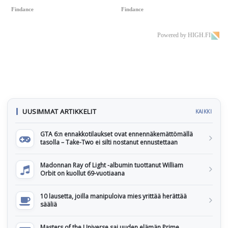
Findance
Findance
Powered by HIGH.FI
UUSIMMAT ARTIKKELIT
KAIKKI
GTA 6:n ennakkotilaukset ovat ennennäkemättömällä
tasolla – Take-Two ei silti nostanut ennustettaan
Madonnan Ray of Light -albumin tuottanut William
Orbit on kuollut 69-vuotiaana
10 lausetta, joilla manipuloiva mies yrittää herättää
sääliä
Masters of the Universe sai uuden elämän Prime