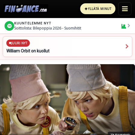
✦
YLLÄTÄ MINUT
KUUNTELEMME NYT
Soittolista: Bilepoppia 2026 - Suomihitit
JUURI NYT
William Orbit on kuollut
Yle Kuvapalvelu