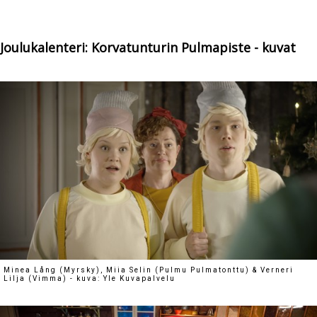
Joulukalenteri: Korvatunturin Pulmapiste - kuvat
Minea Lång (Myrsky), Miia Selin (Pulmu Pulmatonttu) & Verneri
Lilja (Vimma) - kuva: Yle Kuvapalvelu