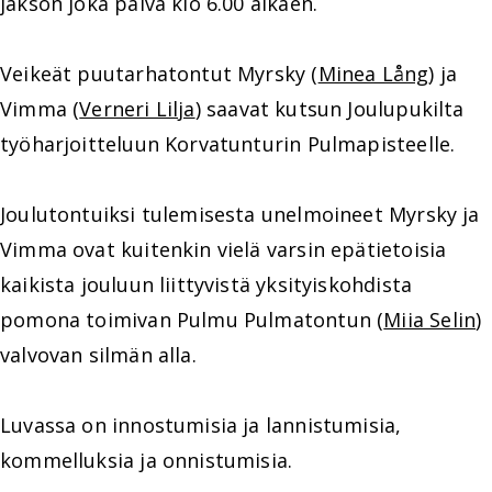
jakson joka päivä klo 6.00 alkaen.
Veikeät puutarhatontut Myrsky (
Minea Lång
) ja
Vimma (
Verneri Lilja
) saavat kutsun Joulupukilta
työharjoitteluun Korvatunturin Pulmapisteelle.
Joulutontuiksi tulemisesta unelmoineet Myrsky ja
Vimma ovat kuitenkin vielä varsin epätietoisia
kaikista jouluun liittyvistä yksityiskohdista
pomona toimivan Pulmu Pulmatontun (
Miia Selin
)
valvovan silmän alla.
Luvassa on innostumisia ja lannistumisia,
kommelluksia ja onnistumisia.