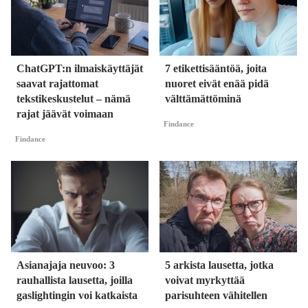
ChatGPT:n ilmaiskäyttäjät
7 etikettisääntöä, joita
saavat rajattomat
nuoret eivät enää pidä
tekstikeskustelut – nämä
välttämättöminä
rajat jäävät voimaan
Findance
Findance
Asianajaja neuvoo: 3
5 arkista lausetta, jotka
rauhallista lausetta, joilla
voivat myrkyttää
gaslightingin voi katkaista
parisuhteen vähitellen