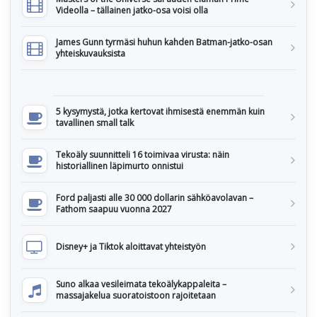
Videolla – tällainen jatko-osa voisi olla
James Gunn tyrmäsi huhun kahden Batman-jatko-osan
yhteiskuvauksista
5 kysymystä, jotka kertovat ihmisestä enemmän kuin
tavallinen small talk
Tekoäly suunnitteli 16 toimivaa virusta: näin
historiallinen läpimurto onnistui
Ford paljasti alle 30 000 dollarin sähköavolavan –
Fathom saapuu vuonna 2027
Disney+ ja Tiktok aloittavat yhteistyön
Suno alkaa vesileimata tekoälykappaleita –
massajakelua suoratoistoon rajoitetaan