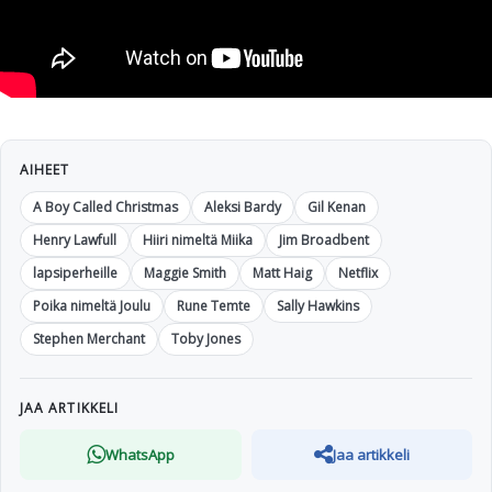
AIHEET
A Boy Called Christmas
Aleksi Bardy
Gil Kenan
Henry Lawfull
Hiiri nimeltä Miika
Jim Broadbent
lapsiperheille
Maggie Smith
Matt Haig
Netflix
Poika nimeltä Joulu
Rune Temte
Sally Hawkins
Stephen Merchant
Toby Jones
JAA ARTIKKELI
WhatsApp
Jaa artikkeli