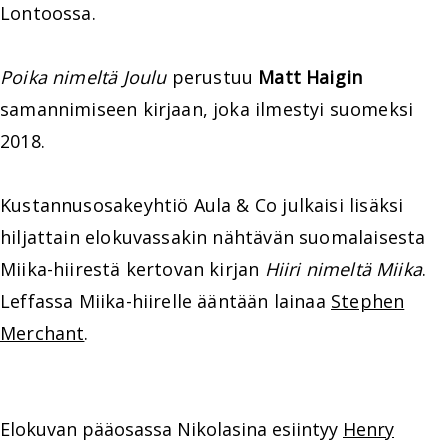
Lontoossa.
Poika nimeltä Joulu
perustuu
Matt Haigin
samannimiseen kirjaan, joka ilmestyi suomeksi
2018.
Kustannusosakeyhtiö Aula & Co julkaisi lisäksi
hiljattain elokuvassakin nähtävän suomalaisesta
Miika-hiirestä kertovan kirjan
Hiiri nimeltä Miika
.
Leffassa Miika-hiirelle ääntään lainaa
Stephen
Merchant
.
Elokuvan pääosassa Nikolasina esiintyy
Henry