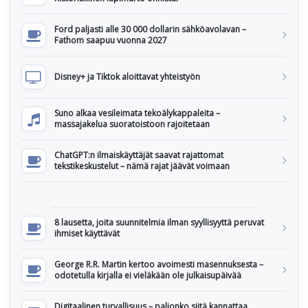
Ford paljasti alle 30 000 dollarin sähköavolavan –
Fathom saapuu vuonna 2027
Disney+ ja Tiktok aloittavat yhteistyön
Suno alkaa vesileimata tekoälykappaleita –
massajakelua suoratoistoon rajoitetaan
ChatGPT:n ilmaiskäyttäjät saavat rajattomat
tekstikeskustelut – nämä rajat jäävät voimaan
8 lausetta, joita suunnitelmia ilman syyllisyyttä peruvat
ihmiset käyttävät
George R.R. Martin kertoo avoimesti masennuksesta –
odotetulla kirjalla ei vieläkään ole julkaisupäivää
Digitaalinen turvallisuus – paljonko siitä kannattaa