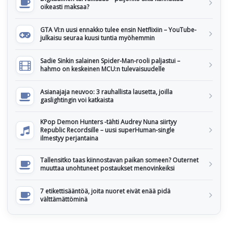
oikeasti maksaa?
GTA VI:n uusi ennakko tulee ensin Netflixiin – YouTube-
julkaisu seuraa kuusi tuntia myöhemmin
Sadie Sinkin salainen Spider-Man-rooli paljastui –
hahmo on keskeinen MCU:n tulevaisuudelle
Asianajaja neuvoo: 3 rauhallista lausetta, joilla
gaslightingin voi katkaista
KPop Demon Hunters -tähti Audrey Nuna siirtyy
Republic Recordsille – uusi superHuman-single
ilmestyy perjantaina
Tallensitko taas kiinnostavan paikan someen? Outernet
muuttaa unohtuneet postaukset menovinkeiksi
7 etikettisääntöä, joita nuoret eivät enää pidä
välttämättöminä