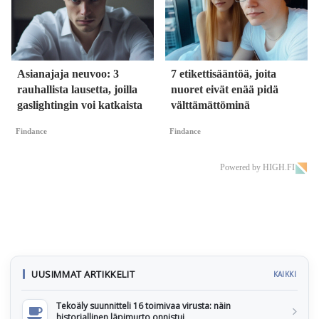
Asianajaja neuvoo: 3
7 etikettisääntöä, joita
rauhallista lausetta, joilla
nuoret eivät enää pidä
gaslightingin voi katkaista
välttämättöminä
Findance
Findance
Powered by HIGH.FI
UUSIMMAT ARTIKKELIT
KAIKKI
Tekoäly suunnitteli 16 toimivaa virusta: näin
historiallinen läpimurto onnistui