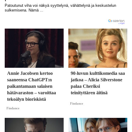
Annie Jacobsen kertoo
90-luvun kulttikomedia saa
saaneensa ChatGPT:n
jatkoa – Alicia Silverstone
paikantamaan salaisen
palaa Cheriksi
hätävaraston – varoittaa
teinityttären äitinä
tekoälyn bioriskistä
Findance
Findance