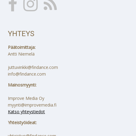
YHTEYS
Päätoimittaja:
Antti Niemelä
juttuvinkki@findance.com
info@findance.com
Mainosmyynti:
Improve Media Oy
myynti@improvemedia.fi
Katso yhteystiedot
Yhteistyöideat:
yhteistyo@findance.com