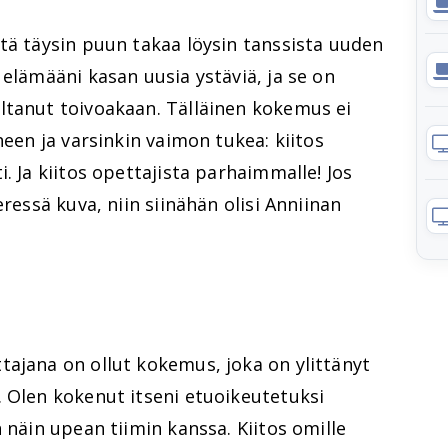
tä täysin puun takaa löysin tanssista uuden
 elämääni kasan uusia ystäviä, ja se on
ltanut toivoakaan. Tälläinen kokemus ei
heen ja varsinkin vaimon tukea: kiitos
. Ja kiitos opettajista parhaimmalle! Jos
eressä kuva, niin siinähän olisi Anniinan
tajana on ollut kokemus, joka on ylittänyt
. Olen kokenut itseni etuoikeutetuksi
 näin upean tiimin kanssa. Kiitos omille