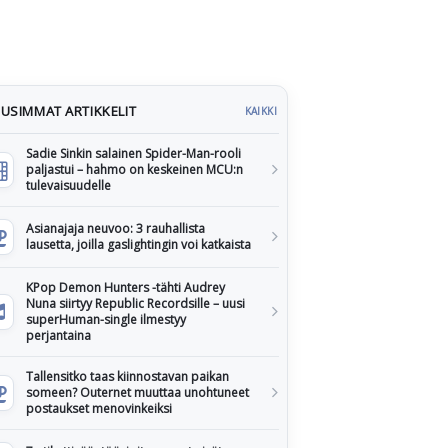
USIMMAT ARTIKKELIT
KAIKKI
Sadie Sinkin salainen Spider-Man-rooli
paljastui – hahmo on keskeinen MCU:n
tulevaisuudelle
Asianajaja neuvoo: 3 rauhallista
lausetta, joilla gaslightingin voi katkaista
KPop Demon Hunters -tähti Audrey
Nuna siirtyy Republic Recordsille – uusi
superHuman-single ilmestyy
perjantaina
Tallensitko taas kiinnostavan paikan
someen? Outernet muuttaa unohtuneet
postaukset menovinkeiksi