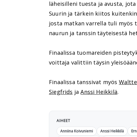
läheisilleni tuesta ja avusta, jo
Suurin ja tärkein kiitos kuitenkin
josta matkan varrella tuli myös t
naurun ja tanssin täyteisestä hetk
Finaalissa tuomareiden pisteyty
voittaja valittiin täysin yleisöään
Finaalissa tanssivat myös
Waltte
Siegfrids
ja
Anssi Heikkilä
.
AIHEET
Anniina Koivuniemi
Anssi Heikkilä
Ern