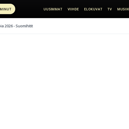
 MINUT
UUSIMMAT
VIIHDE
ELOKUVAT
TV
MUSIIK
pia 2026 - Suomihitit