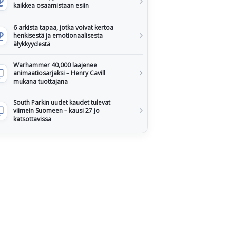
kaikkea osaamistaan esiin
6 arkista tapaa, jotka voivat kertoa
henkisestä ja emotionaalisesta
älykkyydestä
Warhammer 40,000 laajenee
animaatiosarjaksi – Henry Cavill
mukana tuottajana
South Parkin uudet kaudet tulevat
viimein Suomeen – kausi 27 jo
katsottavissa