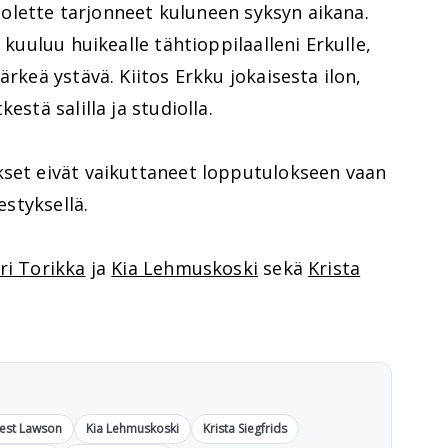
ta olette tarjonneet kuluneen syksyn aikana.
 kuuluu huikealle tähtioppilaalleni Erkulle,
ärkeä ystävä. Kiitos Erkku jokaisesta ilon,
estä salilla ja studiolla.
kset eivät vaikuttaneet lopputulokseen vaan
estyksellä.
ri Torikka
ja
Kia Lehmuskoski
sekä
Krista
est Lawson
Kia Lehmuskoski
Krista Siegfrids