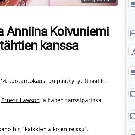
a Anniina Koivuniemi
i tähtien kanssa
4. tuotantokausi on päättynyt finaaliin.
ä
Ernest Lawson
ja hänen tanssiparinsa
sanoihin "kaikkien aikojen reissu".