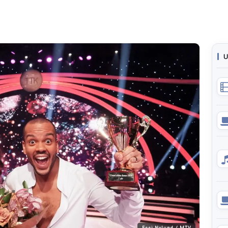
U
Essi Nylund / MTV