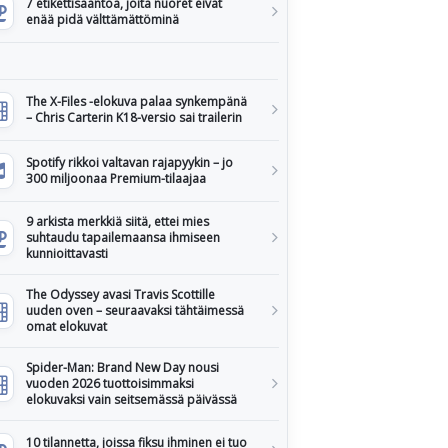
7 etikettisääntöä, joita nuoret eivät
enää pidä välttämättöminä
The X-Files -elokuva palaa synkempänä
– Chris Carterin K18-versio sai trailerin
Spotify rikkoi valtavan rajapyykin – jo
300 miljoonaa Premium-tilaajaa
9 arkista merkkiä siitä, ettei mies
suhtaudu tapailemaansa ihmiseen
kunnioittavasti
The Odyssey avasi Travis Scottille
uuden oven – seuraavaksi tähtäimessä
omat elokuvat
Spider-Man: Brand New Day nousi
vuoden 2026 tuottoisimmaksi
elokuvaksi vain seitsemässä päivässä
10 tilannetta, joissa fiksu ihminen ei tuo