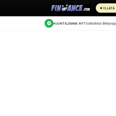
✦
YLLÄTÄ
Soittolista: Bilepop
KUUNTELEMME NYT