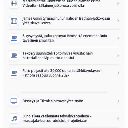
Masters of the Universe sai uuden elämän Prime
Videolla – tällainen jatko-osa voisi olla
James Gunn tyrmäsi huhun kahden Batman-jatko-osan
yhteiskuvauksista
5 kysymystä, jotka kertovat ihmisestä enemmän kuin
tavallinen small talk
Tekoäly suunnitteli 16 toimivaa virusta: näin
historiallinen läpimurto onnistui
Ford paljasti alle 30 000 dollarin sähköavolavan –
Fathom saapuu vuonna 2027
Disney+ ja Tiktok aloittavat yhteistyön
Suno alkaa vesileimata tekoälykappaleita –
massajakelua suoratoistoon rajoitetaan