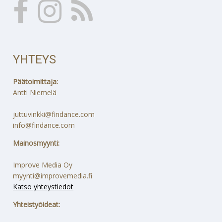
YHTEYS
Päätoimittaja:
Antti Niemelä
juttuvinkki@findance.com
info@findance.com
Mainosmyynti:
Improve Media Oy
myynti@improvemedia.fi
Katso yhteystiedot
Yhteistyöideat: