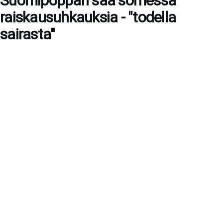
Suomipoppari saa somessa
raiskausuhkauksia - "todella
sairasta"