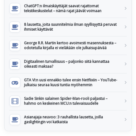
ChatGPT:n ilmaiskäyttäjät saavat rajattomat
tekstikeskustelut – nämä rajat jäävät voimaan
8 lausetta, joita suunnitelmia ilman syyllisyyttä peruvat
ihmiset käyttävät
George R.R. Martin kertoo avoimesti masennuksesta –
odotetulla kirjalla ei vieläkään ole julkaisupäivää
Digitaalinen turvallisuus – paljonko siitä kannattaa
oikeasti maksaa?
GTA VI:n uusi ennakko tulee ensin Netflixiin – YouTube-
julkaisu seuraa kuusi tuntia myöhemmin
Sadie Sinkin salainen Spider-Man-rooli paljastui –
hahmo on keskeinen MCU:n tulevaisuudelle
Asianajaja neuvoo: 3 rauhallista lausetta, joilla
gaslightingin voi katkaista