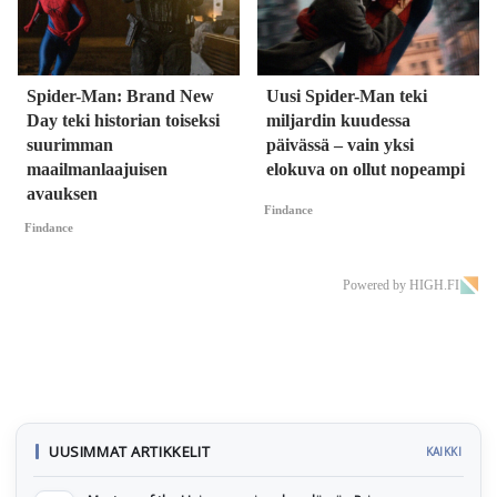
Spider-Man: Brand New
Uusi Spider-Man teki
Day teki historian toiseksi
miljardin kuudessa
suurimman
päivässä – vain yksi
maailmanlaajuisen
elokuva on ollut nopeampi
avauksen
Findance
Findance
Powered by HIGH.FI
UUSIMMAT ARTIKKELIT
KAIKKI