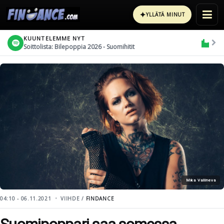
✦
YLLÄTÄ MINUT
KUUNTELEMME NYT
Soittolista: Bilepoppia 2026 - Suomihitit
Mika Vallineva
04:10 - 06.11.2021
VIIHDE /
FINDANCE