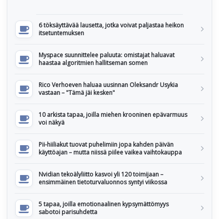
6 töksäyttävää lausetta, jotka voivat paljastaa heikon
itsetuntemuksen
Myspace suunnittelee paluuta: omistajat haluavat
haastaa algoritmien hallitseman somen
Rico Verhoeven haluaa uusinnan Oleksandr Usykia
vastaan – "Tämä jäi kesken"
10 arkista tapaa, joilla miehen krooninen epävarmuus
voi näkyä
Pii-hiiliakut tuovat puhelimiin jopa kahden päivän
käyttöajan – mutta niissä piilee vaikea vaihtokauppa
Nvidian tekoälyliitto kasvoi yli 120 toimijaan –
ensimmäinen tietoturvaluonnos syntyi viikossa
5 tapaa, joilla emotionaalinen kypsymättömyys
sabotoi parisuhdetta