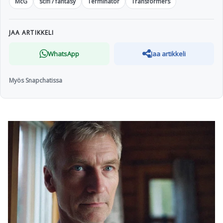
McG
scifi / fantasy
Terminator
Transformers
JAA ARTIKKELI
WhatsApp
Jaa artikkeli
Myös Snapchatissa