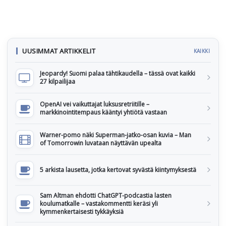
UUSIMMAT ARTIKKELIT
KAIKKI
Jeopardy! Suomi palaa tähtikaudella – tässä ovat kaikki
27 kilpailijaa
OpenAI vei vaikuttajat luksusretriitille –
markkinointitempaus kääntyi yhtiötä vastaan
Warner-pomo näki Superman-jatko-osan kuvia – Man
of Tomorrowin luvataan näyttävän upealta
5 arkista lausetta, jotka kertovat syvästä kiintymyksestä
Sam Altman ehdotti ChatGPT-podcastia lasten
koulumatkalle – vastakommentti keräsi yli
kymmenkertaisesti tykkäyksiä