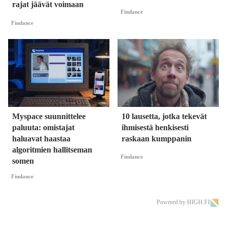
rajat jäävät voimaan
Findance
Findance
Myspace suunnittelee
10 lausetta, jotka tekevät
paluuta: omistajat
ihmisestä henkisesti
haluavat haastaa
raskaan kumppanin
algoritmien hallitseman
Findance
somen
Findance
Powered by HIGH.FI