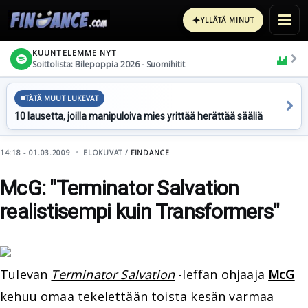
✦
YLLÄTÄ MINUT
KUUNTELEMME NYT
Soittolista: Bilepoppia 2026 - Suomihitit
TÄTÄ MUUT LUKEVAT
10 lausetta, joilla manipuloiva mies yrittää herättää sääliä
14:18 - 01.03.2009
ELOKUVAT /
FINDANCE
McG: "Terminator Salvation
realistisempi kuin Transformers"
Tulevan
Terminator Salvation
-leffan ohjaaja
McG
kehuu omaa tekelettään toista kesän varmaa