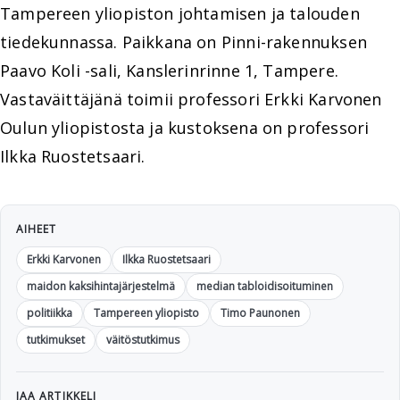
Tampereen yliopiston johtamisen ja talouden
tiedekunnassa. Paikkana on Pinni-rakennuksen
Paavo Koli -sali, Kanslerinrinne 1, Tampere.
Vastaväittäjänä toimii professori Erkki Karvonen
Oulun yliopistosta ja kustoksena on professori
Ilkka Ruostetsaari.
AIHEET
Erkki Karvonen
Ilkka Ruostetsaari
maidon kaksihintajärjestelmä
median tabloidisoituminen
politiikka
Tampereen yliopisto
Timo Paunonen
tutkimukset
väitöstutkimus
JAA ARTIKKELI