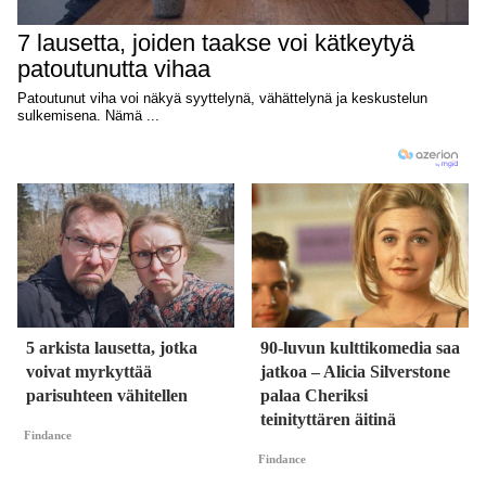
5 arkista lausetta, jotka
90-luvun kulttikomedia saa
voivat myrkyttää
jatkoa – Alicia Silverstone
parisuhteen vähitellen
palaa Cheriksi
teinityttären äitinä
Findance
Findance