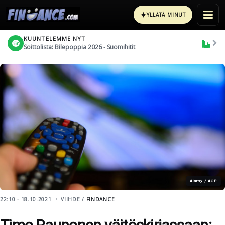
✦
YLLÄTÄ MINUT
KUUNTELEMME NYT
Soittolista: Bilepoppia 2026 - Suomihitit
Alamy / AOP
22:10 - 18.10.2021
VIIHDE /
FINDANCE