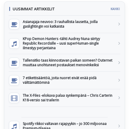
UUSIMMAT ARTIKKELIT
KAIKKI
Asianajaja neuvoo: 3 rauhallista lausetta, joilla
gaslightingin voi katkaista
KPop Demon Hunters -tähti Audrey Nuna siirtyy
Republic Recordsille – uusi superHuman-single
ilmestyy perjantaina
Tallensitko taas kiinnostavan paikan someen? Outernet
muuttaa unohtuneet postaukset menovinkeiksi
7 etikettisääntöä, joita nuoret eivät enää pidä
välttämättöminä
The X-Files -elokuva palaa synkempänä – Chris Carterin
K18-versio sai trailerin
Spotify rikkoi valtavan rajapyykin – jo 300 miljoonaa
Premium-tilaajaa