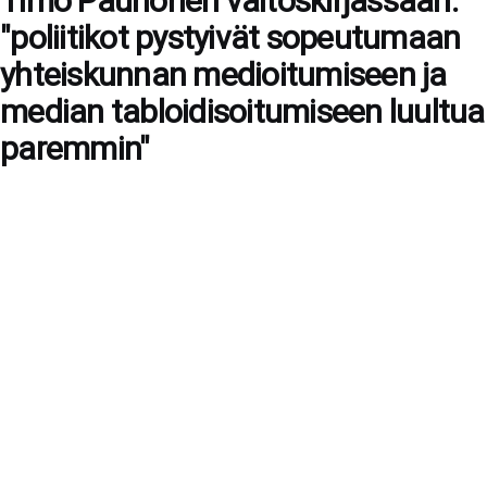
Timo Paunonen väitöskirjassaan:
"poliitikot pystyivät sopeutumaan
yhteiskunnan medioitumiseen ja
median tabloidisoitumiseen luultua
paremmin"