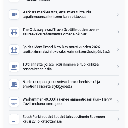
9 arkista merkkiä siitä, ettei mies suhtaudu
tapailemaansa ihmiseen kunnioittavasti
The Odyssey avasi Travis Scottille uuden oven –
seuraavaksi tähtäimessä omat elokuvat
Spider-Man: Brand New Day nousi vuoden 2026
tuottoisimmaksi elokuvaksi vain seitsemässä päivässä
10 tilannetta, joissa fiksu ihminen ei tuo kaikkea
osaamistaan esiin
6 arkista tapaa, jotka voivat kertoa henkisestä ja
emotionaalisesta älykkyydestä
Warhammer 40,000 laajenee animaatiosarjaksi – Henry
Cavill mukana tuottajana
South Parkin uudet kaudet tulevat viimein Suomeen –
kausi 27 jo katsottavissa