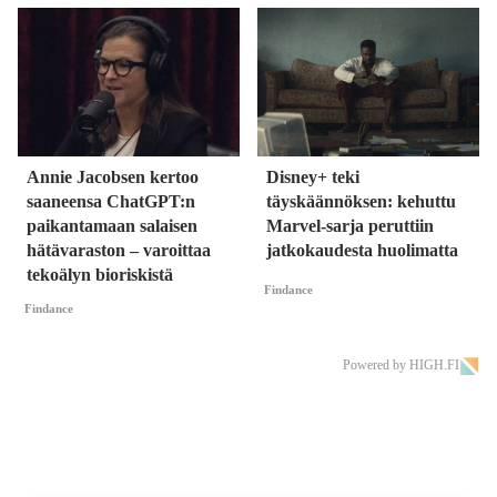
Annie Jacobsen kertoo
Disney+ teki
saaneensa ChatGPT:n
täyskäännöksen: kehuttu
paikantamaan salaisen
Marvel-sarja peruttiin
hätävaraston – varoittaa
jatkokaudesta huolimatta
tekoälyn bioriskistä
Findance
Findance
Powered by HIGH.FI