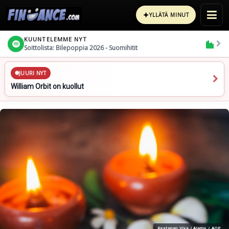
✦
YLLÄTÄ MINUT
KUUNTELEMME NYT
Soittolista: Bilepoppia 2026 - Suomihitit
JUURI NYT
William Orbit on kuollut
Keatanan Viya / Alamy / AOP