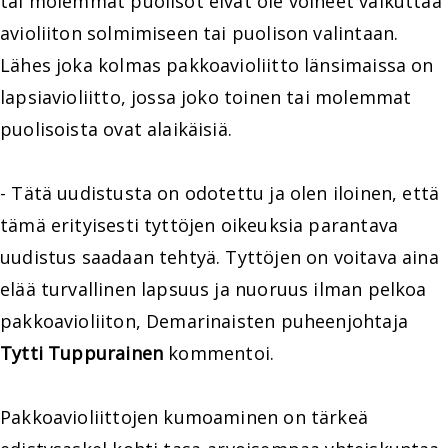
tai molemmat puolisot eivät ole voineet vaikuttaa
avioliiton solmimiseen tai puolison valintaan.
Lähes joka kolmas pakkoavioliitto länsimaissa on
lapsiavioliitto, jossa joko toinen tai molemmat
puolisoista ovat alaikäisiä.
- Tätä uudistusta on odotettu ja olen iloinen, että
tämä erityisesti tyttöjen oikeuksia parantava
uudistus saadaan tehtyä. Tyttöjen on voitava aina
elää turvallinen lapsuus ja nuoruus ilman pelkoa
pakkoavioliiton, Demarinaisten puheenjohtaja
Tytti Tuppurainen
kommentoi.
Pakkoavioliittojen kumoaminen on tärkeä