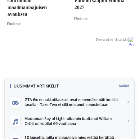
suurimman
Fathom saapuu vuonna
maailmanlaajuisen
2027
avauksen
Findance
Findance
Powered by HIGH.FI
UUSIMMAT ARTIKKELIT
KAIKKI
GTA 6:n ennakkotilaukset ovat ennennäkemättömällä
tasolla – Take-Two ei silti nostanut ennustettaan
Madonnan Ray of Light -albumin tuottanut William
Orbit on kuollut 69-vuotiaana
10 lausetta, joilla manipuloiva mies yrittää herättää