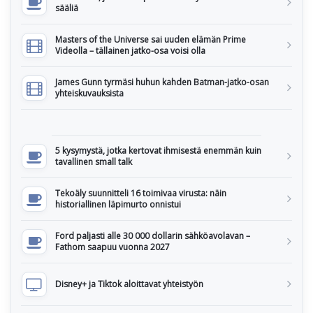
sääliä
Masters of the Universe sai uuden elämän Prime
Videolla – tällainen jatko-osa voisi olla
James Gunn tyrmäsi huhun kahden Batman-jatko-osan
yhteiskuvauksista
5 kysymystä, jotka kertovat ihmisestä enemmän kuin
tavallinen small talk
Tekoäly suunnitteli 16 toimivaa virusta: näin
historiallinen läpimurto onnistui
Ford paljasti alle 30 000 dollarin sähköavolavan –
Fathom saapuu vuonna 2027
Disney+ ja Tiktok aloittavat yhteistyön