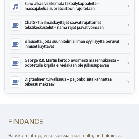
Suno alkaa vesileimata tekoälykappaleita –
massajakelua suoratoistoon rajoitetaan
ChatGPT:n ilmaiskäyttäjät saavat rajattomat
tekstikeskustelut – nämä rajat jäävät voimaan
8 lausetta, joita suunnitelmia ilman syyllisyyttä peruvat
ihmiset käyttävät
George R.R. Martin kertoo avoimesti masennuksesta –
odotetulla kirjalla ei vieläkään ole julkaisupäivää
Digitaalinen turvallisuus – paljonko siitä kannattaa
oikeasti maksaa?
FINDANCE
Hauskoja juttuja, erikoisuuksia maailmalta, netti-ilmiöitä,