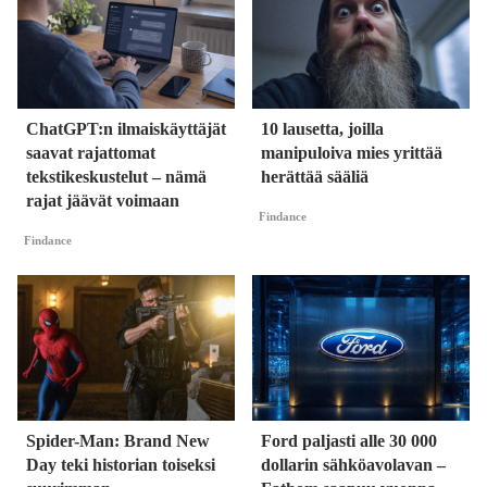
ChatGPT:n ilmaiskäyttäjät
10 lausetta, joilla
saavat rajattomat
manipuloiva mies yrittää
tekstikeskustelut – nämä
herättää sääliä
rajat jäävät voimaan
Findance
Findance
Spider-Man: Brand New
Ford paljasti alle 30 000
Day teki historian toiseksi
dollarin sähköavolavan –