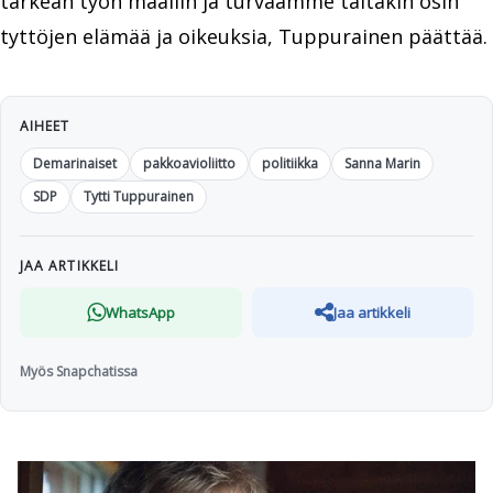
tärkeän työn maaliin ja turvaamme tältäkin osin
tyttöjen elämää ja oikeuksia, Tuppurainen päättää.
AIHEET
Demarinaiset
pakkoavioliitto
politiikka
Sanna Marin
SDP
Tytti Tuppurainen
JAA ARTIKKELI
WhatsApp
Jaa artikkeli
Myös Snapchatissa