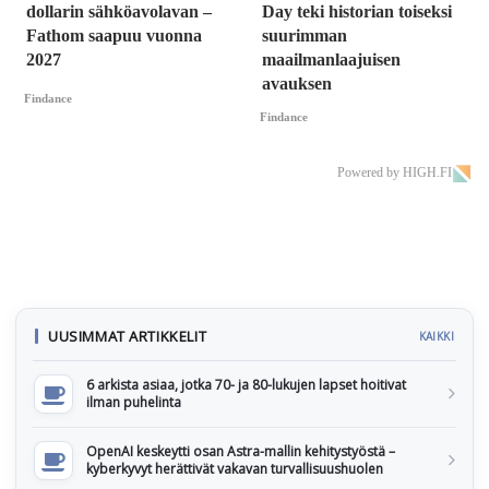
dollarin sähköavolavan –
Day teki historian toiseksi
Fathom saapuu vuonna
suurimman
2027
maailmanlaajuisen
avauksen
Findance
Findance
Powered by HIGH.FI
UUSIMMAT ARTIKKELIT
KAIKKI
6 arkista asiaa, jotka 70- ja 80-lukujen lapset hoitivat
ilman puhelinta
OpenAI keskeytti osan Astra-mallin kehitystyöstä –
kyberkyvyt herättivät vakavan turvallisuushuolen