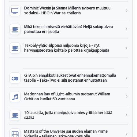
Dominic Westin ja Sienna Millerin avioero muuttuu
sodaksi – HBO:n War sai trailerin
Mikä tekee ihmisestä viehättävän? Neljä sukupolvea
painottaa eri asioita
Tekoäly-yhtiö silppusi miljoonia kirjoja – nyt
harvinaisteosten kohtalo pelottaa kirjakauppiaita
GTA 6:n ennakkotilaukset ovat ennennäkemättömällä
tasolla – Take-Two ei silti nostanut ennustettaan
Madonnan Ray of Light -albumin tuottanut William
Orbit on kuollut 69-vuotiaana
10 lausetta, joilla manipuloiva mies yrittää herättää
sääliä
Masters of the Universe sai uuden elämän Prime
Videolla – tällainen jatko-osa voisi olla