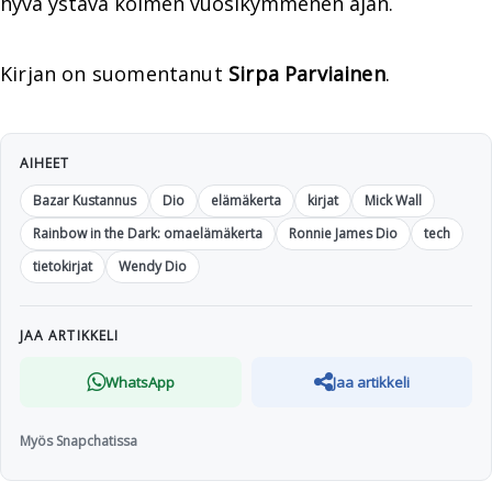
hyvä ystävä kolmen vuosikymmenen ajan.
Kirjan on suomentanut
Sirpa Parviainen
.
AIHEET
Bazar Kustannus
Dio
elämäkerta
kirjat
Mick Wall
Rainbow in the Dark: omaelämäkerta
Ronnie James Dio
tech
tietokirjat
Wendy Dio
JAA ARTIKKELI
WhatsApp
Jaa artikkeli
Myös Snapchatissa