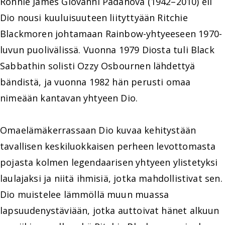
Ronnie James Giovanni Padanova (1942–2010) eli
Dio nousi kuuluisuuteen liityttyään Ritchie
Blackmoren johtamaan Rainbow-yhtyeeseen 1970-
luvun puolivälissä. Vuonna 1979 Diosta tuli Black
Sabbathin solisti Ozzy Osbournen lähdettyä
bändistä, ja vuonna 1982 hän perusti omaa
nimeään kantavan yhtyeen Dio.
Omaelämäkerrassaan Dio kuvaa kehitystään
tavallisen keskiluokkaisen perheen levottomasta
pojasta kolmen legendaarisen yhtyeen ylistetyksi
laulajaksi ja niitä ihmisiä, jotka mahdollistivat sen.
Dio muistelee lämmöllä muun muassa
lapsuudenystäviään, jotka auttoivat hänet alkuun