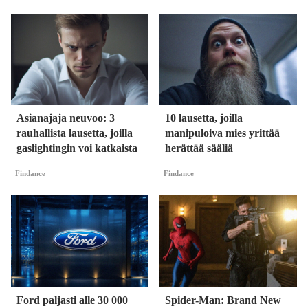
Asianajaja neuvoo: 3
10 lausetta, joilla
rauhallista lausetta, joilla
manipuloiva mies yrittää
gaslightingin voi katkaista
herättää sääliä
Findance
Findance
Ford paljasti alle 30 000
Spider-Man: Brand New