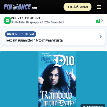
✦
YLLÄTÄ MINUT
KUUNTELEMME NYT
Soittolista: Bilepoppia 2026 - Suomihitit
TÄTÄ MUUT LUKEVAT
Tekoäly suunnitteli 16 toimivaa virusta
Bazar Kustannus Oy