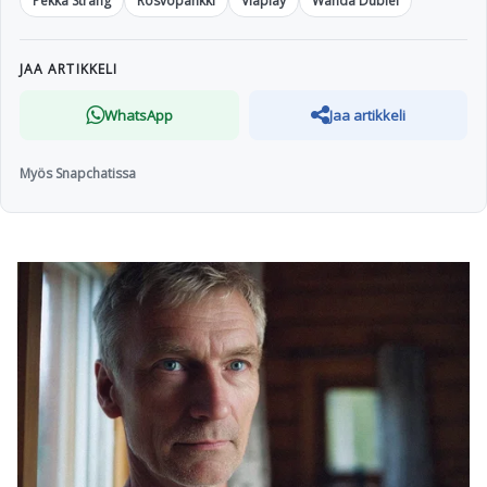
Pekka Strang
Rosvopankki
Viaplay
Wanda Dubiel
JAA ARTIKKELI
WhatsApp
Jaa artikkeli
Myös Snapchatissa