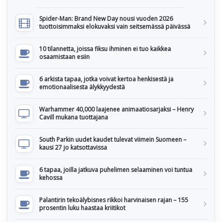
Spider-Man: Brand New Day nousi vuoden 2026
tuottoisimmaksi elokuvaksi vain seitsemässä päivässä
10 tilannetta, joissa fiksu ihminen ei tuo kaikkea
osaamistaan esiin
6 arkista tapaa, jotka voivat kertoa henkisestä ja
emotionaalisesta älykkyydestä
Warhammer 40,000 laajenee animaatiosarjaksi – Henry
Cavill mukana tuottajana
South Parkin uudet kaudet tulevat viimein Suomeen –
kausi 27 jo katsottavissa
6 tapaa, joilla jatkuva puhelimen selaaminen voi tuntua
kehossa
Palantirin tekoälybisnes rikkoi harvinaisen rajan – 155
prosentin luku haastaa kriitikot