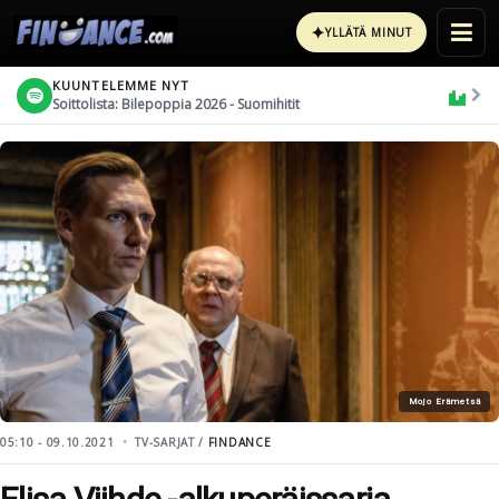
✦
YLLÄTÄ MINUT
KUUNTELEMME NYT
Soittolista: Bilepoppia 2026 - Suomihitit
Mojo Erämetsä
05:10 - 09.10.2021
TV-SARJAT /
FINDANCE