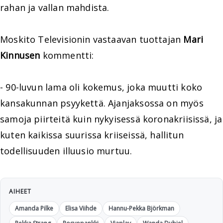
rahan ja vallan mahdista.
Moskito Televisionin vastaavan tuottajan
Mari
Kinnusen
kommentti:
- 90-luvun lama oli kokemus, joka muutti koko
kansakunnan psyykettä. Ajanjaksossa on myös
samoja piirteitä kuin nykyisessä koronakriisissä, ja
kuten kaikissa suurissa kriiseissä, hallitun
todellisuuden illuusio murtuu.
AIHEET
Amanda Pilke
Elisa Viihde
Hannu-Pekka Björkman