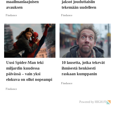
maailmanlaajuisen
jaksot jouduttaisiin
avauksen
tekemään uudelleen
Findance
Findance
Uusi Spider-Man teki
10 lausetta, jotka tekevät
miljardin kuudessa
ihmisestä henkisesti
päivässä – vain yksi
raskaan kumppanin
elokuva on ollut nopeampi
Findance
Findance
Powered by HIGH.FI