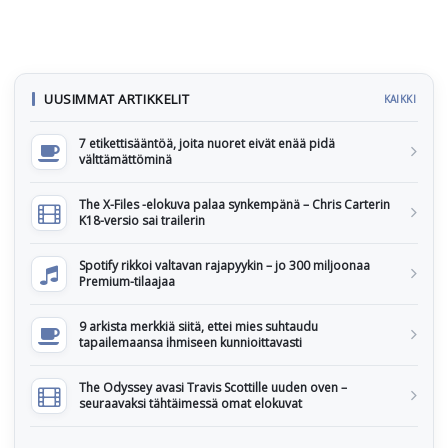
UUSIMMAT ARTIKKELIT
KAIKKI
7 etikettisääntöä, joita nuoret eivät enää pidä
välttämättöminä
The X-Files -elokuva palaa synkempänä – Chris Carterin
K18-versio sai trailerin
Spotify rikkoi valtavan rajapyykin – jo 300 miljoonaa
Premium-tilaajaa
9 arkista merkkiä siitä, ettei mies suhtaudu
tapailemaansa ihmiseen kunnioittavasti
The Odyssey avasi Travis Scottille uuden oven –
seuraavaksi tähtäimessä omat elokuvat