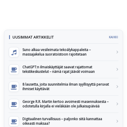
UUSIMMAT ARTIKKELIT
KAIKKI
Suno alkaa vesileimata tekoälykappaleita –
massajakelua suoratoistoon rajoitetaan
ChatGPT:n ilmaiskäyttäjät saavat rajattomat
tekstikeskustelut – nämä rajat jäävät voimaan
8 lausetta, joita suunnitelmia ilman syyllisyyttä peruvat
ihmiset käyttävät
George R.R. Martin kertoo avoimesti masennuksesta –
odotetulla kirjalla ei vieläkään ole julkaisupäivää
Digitaalinen turvallisuus – paljonko siitä kannattaa
oikeasti maksaa?