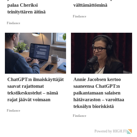
palaa Cheriksi
välttämättöminä
teinityttären äitinä
Findance
Findance
ChatGPT:n ilmaiskäyttäjät
Annie Jacobsen kertoo
saavat rajattomat
saaneensa ChatGPT:n
tekstikeskustelut – nämä
paikantamaan salaisen
rajat jäävät voimaan
hätävaraston – varoittaa
tekoälyn bioriskistä
Findance
Findance
Powered by HIGH.FI