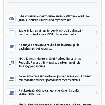
GTA VI:n uusi ennakko tulee ensin Netflixiin – YouTube-
julkaisu seuraa kuusi tuntia myöhemmin
Sadie Sinkin salainen Spider-Man-rooli paljastui –
hahmo on keskeinen MCU:n tulevaisuudelle
Asianajaja neuvoo: 3 rauhallista lausetta, joilla
gaslightingin voi katkaista
KPop Demon Hunters -tähti Audrey Nuna siirtyy
Republic Recordsille – uusi superHuman-single
ilmestyy perjantaina
Tallensitko taas kiinnostavan paikan someen? Outernet
muuttaa unohtuneet postaukset menovinkeiksi
7 etikettisääntöä, joita nuoret eivät enää pidä
välttämättöminä
The X-Files -elokuva palaa synkempänä – Chris Carterin