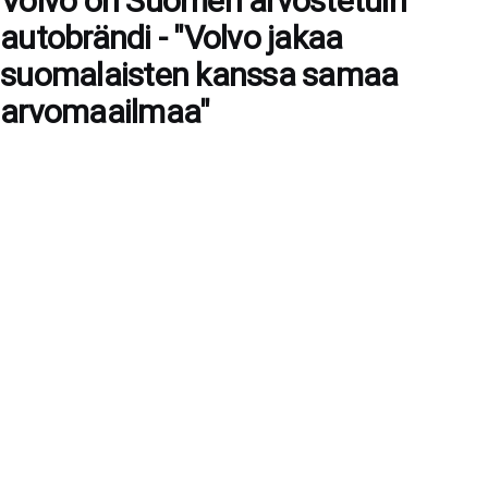
Volvo on Suomen arvostetuin
autobrändi - "Volvo jakaa
suomalaisten kanssa samaa
arvomaailmaa"