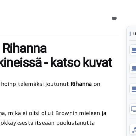
U
u Rihanna
kineissä - katso kuvat
hoinpitelemäksi joutunut
Rihanna
on
a, mikä ei olisi ollut Brownin mieleen ja
hyökkäyksestä itseään puolustanutta