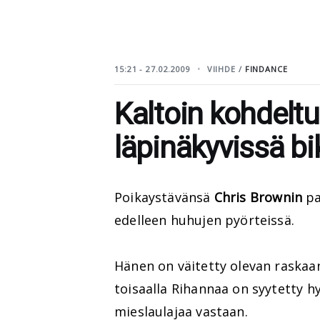
15:21 - 27.02.2009
VIIHDE /
FINDANCE
Kaltoin kohdelt
läpinäkyvissä bi
Poikaystävänsä
Chris Brownin
pa
edelleen huhujen pyörteissä.
Hänen on väitetty olevan raskaan
toisaalla Rihannaa on syytetty 
mieslaulajaa vastaan.