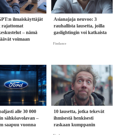
PT:n ilmaiskäyttäjät
Asianajaja neuvoo: 3
 rajattomat
rauhallista lausetta, joilla
keskustelut – nämä
gaslightingin voi katkaista
 jäävät voimaan
Findance
aljasti alle 30 000
10 lausetta, jotka tekevät
rin sähköavolavan –
ihmisestä henkisesti
m saapuu vuonna
raskaan kumppanin