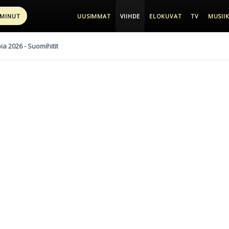
 MINUT
UUSIMMAT
VIIHDE
ELOKUVAT
TV
MUSIIK
pia 2026 - Suomihitit