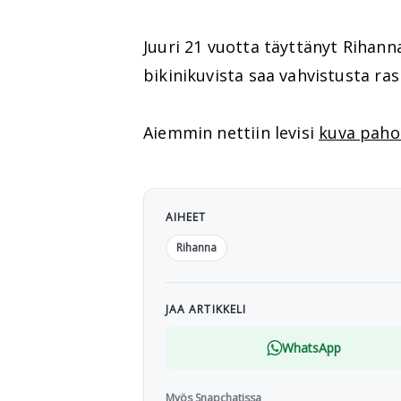
Juuri 21 vuotta täyttänyt Rihann
bikinikuvista saa vahvistusta ra
Aiemmin nettiin levisi
kuva paho
AIHEET
Rihanna
JAA ARTIKKELI
WhatsApp
Myös Snapchatissa