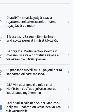
ChatGPT:n ilmaiskäyttäjät saavat
rajattomat tekstikeskustelut – nämä
rajat jäävät voimaan
8 lausetta, joita suunnitelmia ilman
syyllisyyttä peruvat ihmiset käyttävät
George R.R. Martin kertoo avoimesti
masennuksesta – odotetulla kirjalla ei
vieläkään ole julkaisupäivää
Digitaalinen turvallisuus – paljonko siitä
kannattaa oikeasti maksaa?
GTA VI:n uusi ennakko tulee ensin
Netflixiin – YouTube-julkaisu seuraa
kuusi tuntia myöhemmin
Sadie Sinkin salainen Spider-Man-rooli
paljastui – hahmo on keskeinen MCU:n
tulevaisuudelle