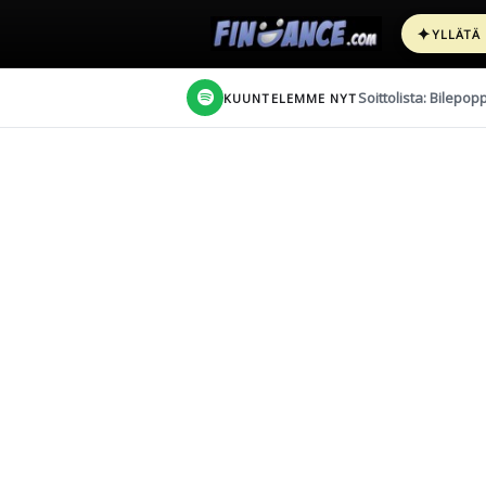
✦
YLLÄTÄ
Soittolista: Bilepop
KUUNTELEMME NYT