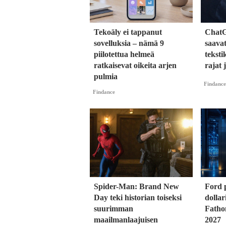
Tekoäly ei tappanut
ChatG
sovelluksia – nämä 9
saavat
piilotettua helmeä
teksti
ratkaisevat oikeita arjen
rajat
pulmia
Findance
Findance
Spider-Man: Brand New
Ford p
Day teki historian toiseksi
dolla
suurimman
Fatho
maailmanlaajuisen
2027