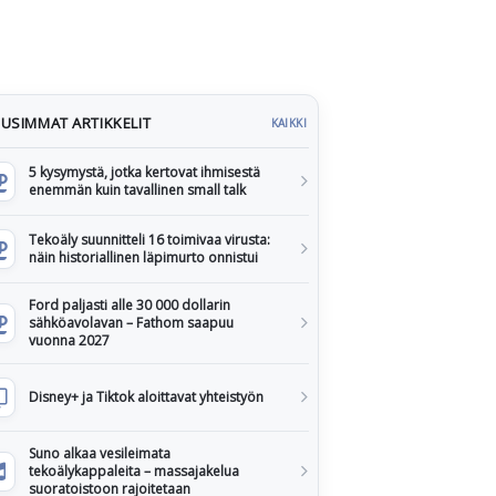
USIMMAT ARTIKKELIT
KAIKKI
5 kysymystä, jotka kertovat ihmisestä
enemmän kuin tavallinen small talk
Tekoäly suunnitteli 16 toimivaa virusta:
näin historiallinen läpimurto onnistui
Ford paljasti alle 30 000 dollarin
sähköavolavan – Fathom saapuu
vuonna 2027
Disney+ ja Tiktok aloittavat yhteistyön
Suno alkaa vesileimata
tekoälykappaleita – massajakelua
suoratoistoon rajoitetaan