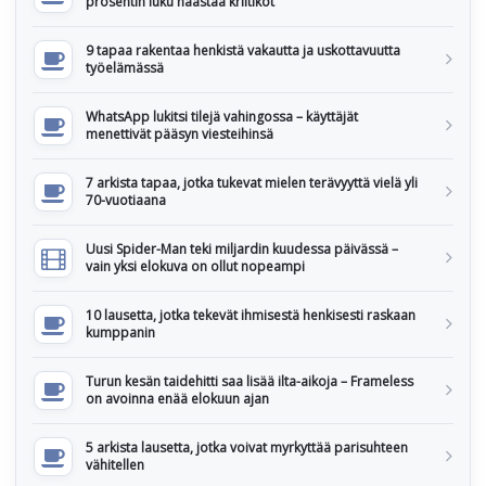
prosentin luku haastaa kriitikot
9 tapaa rakentaa henkistä vakautta ja uskottavuutta
työelämässä
WhatsApp lukitsi tilejä vahingossa – käyttäjät
menettivät pääsyn viesteihinsä
7 arkista tapaa, jotka tukevat mielen terävyyttä vielä yli
70-vuotiaana
Uusi Spider-Man teki miljardin kuudessa päivässä –
vain yksi elokuva on ollut nopeampi
10 lausetta, jotka tekevät ihmisestä henkisesti raskaan
kumppanin
Turun kesän taidehitti saa lisää ilta-aikoja – Frameless
on avoinna enää elokuun ajan
5 arkista lausetta, jotka voivat myrkyttää parisuhteen
vähitellen