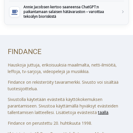
Annie Jacobsen kertoo saaneensa ChatGPT:n
paikantamaan salaisen hätävaraston – varoittaa
tekoälyn bioriskistä
FINDANCE
Hauskoja juttuja, erikoisuuksia maailmalta, netti-ilmiöitä,
leffoja, tv-sarjoja, videopelejä ja musiikkia.
Findance on rekisteröity tavaramerkki. Sivusto voi sisältää
tuotesijoittelua.
Sivustolla käytetään evästeitä käyttökokemuksen
parantamiseen. Sivustoa käyttämällä hyväksyt evästeiden
tallentamisen laitteellesi. Lisätietoja evästeistä
täällä
.
Findance on perustettu 20. huhtikuuta 1998.