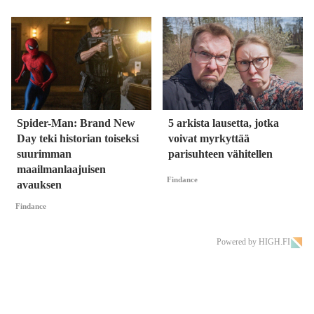
Spider-Man: Brand New
5 arkista lausetta, jotka
Day teki historian toiseksi
voivat myrkyttää
suurimman
parisuhteen vähitellen
maailmanlaajuisen
Findance
avauksen
Findance
Powered by HIGH.FI