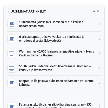
UUSIMMAT ARTIKKELIT
KAIKKI
10 tilannetta, joissa fiksu ihminen ei tuo kaikkea
osaamistaan esiin
6 arkista tapaa, jotka voivat kertoa henkisestä ja
emotionaalisesta älykkyydestä
Warhammer 40,000 laajenee animaatiosarjaksi – Henry
Cavill mukana tuottajana
South Parkin uudet kaudet tulevat viimein Suomeen –
kausi 27 jo katsottavissa
6 tapaa, joilla jatkuva puhelimen selaaminen voi tuntua
kehossa
Palantirin tekoälybisnes rikkoi harvinaisen rajan – 155