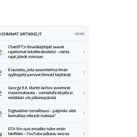
USIMMAT ARTIKKELIT
KAIKKI
ChatGPT:n ilmaiskäyttäjät saavat
rajattomat tekstikeskustelut – nämä
rajat jäävät voimaan
8 lausetta, joita suunnitelmia ilman
syyllisyyttä peruvat ihmiset käyttävät
George R.R. Martin kertoo avoimesti
masennuksesta – odotetulla kirjalla ei
vieläkään ole julkaisupäivää
Digitaalinen turvallisuus – paljonko siitä
kannattaa oikeasti maksaa?
GTA VI:n uusi ennakko tulee ensin
Netflixiin – YouTube-julkaisu seuraa