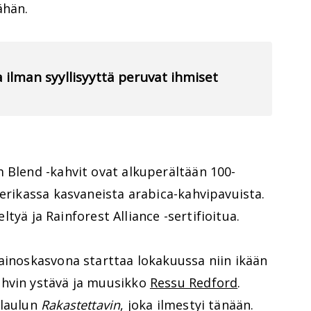
ähän.
a ilman syyllisyyttä peruvat ihmiset
 Blend -kahvit ovat alkuperältään 100-
merikassa kasvaneista arabica-kahvipavuista.
jeltyä ja Rainforest Alliance -sertifioitua.
ainoskasvona starttaa lokakuussa niin ikään
ahvin ystävä ja muusikko
Ressu Redford
.
slaulun
Rakastettavin
, joka ilmestyi tänään.