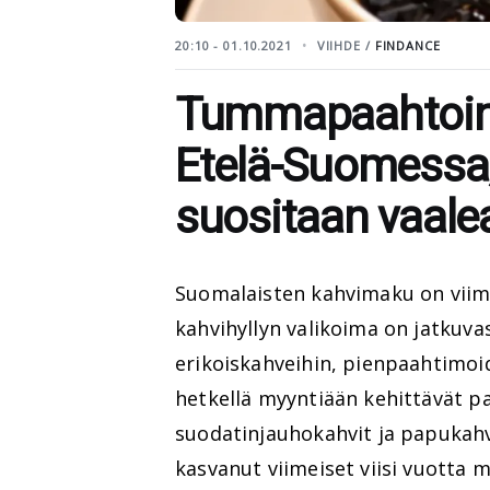
20:10 - 01.10.2021
VIIHDE /
FINDANCE
Tummapaahtoine
Etelä-Suomessa,
suositaan vaal
Suomalaisten kahvimaku on viim
kahvihyllyn valikoima on jatkuva
erikoiskahveihin, pienpaahtimoid
hetkellä myyntiään kehittävät 
suodatinjauhokahvit ja papukah
kasvanut viimeiset viisi vuotta m