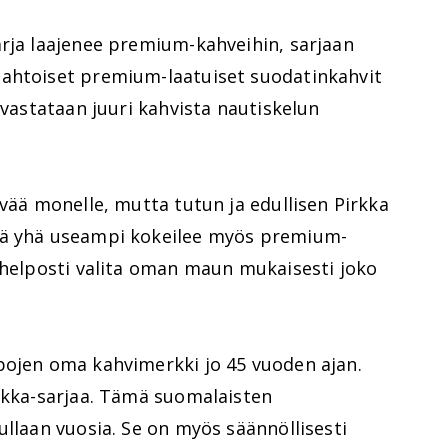
arja laajenee premium-kahveihin, sarjaan
aahtoiset premium-laatuiset suodatinkahvit
 vastataan juuri kahvista nautiskelun
ivää monelle, mutta tutun ja edullisen Pirkka
tä yhä useampi kokeilee myös premium-
 helposti valita oman maun mukaisesti joko
pojen oma kahvimerkki jo 45 vuoden ajan.
irkka-sarjaa. Tämä suomalaisten
ullaan vuosia. Se on myös säännöllisesti