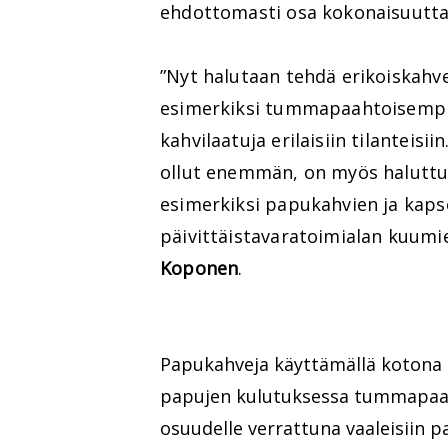
ehdottomasti osa kokonaisuutta
”Nyt halutaan tehdä erikoiskahvej
esimerkiksi tummapaahtoisempia
kahvilaatuja erilaisiin tilanteis
ollut enemmän, on myös haluttu 
esimerkiksi papukahvien ja kaps
päivittäistavaratoimialan kuumi
Koponen
.
Papukahveja käyttämällä kotona 
papujen kulutuksessa tummapaah
osuudelle verrattuna vaaleisiin p