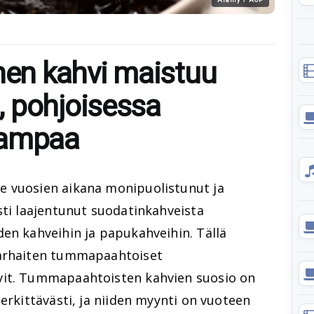
n kahvi maistuu
 pohjoisessa
eampaa
e vuosien aikana monipuolistunut ja
sti laajentunut suodatinkahveista
en kahveihin ja papukahveihin. Tällä
parhaiten tummapaahtoiset
vit. Tummapaahtoisten kahvien suosio on
erkittävästi, ja niiden myynti on vuoteen