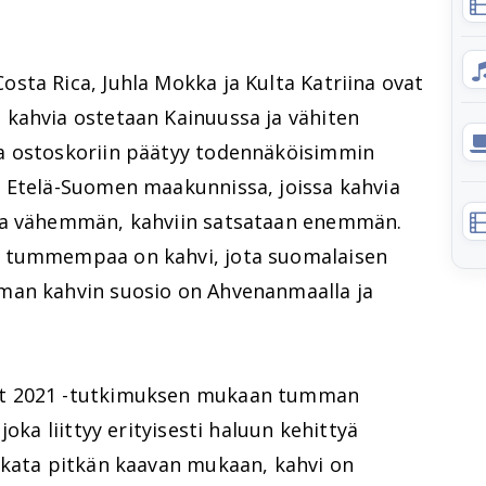
sta Rica, Juhla Mokka ja Kulta Katriina ovat
kahvia ostetaan Kainuussa ja vähiten
a ostoskoriin päätyy todennäköisimmin
 Etelä-Suomen maakunnissa, joissa kahvia
ea vähemmän, kahviin satsataan enemmän.
ä tummempaa on kahvi, jota suomalaisen
man kahvin suosio on Ahvenanmaalla ja
öt 2021 -tutkimuksen mukaan tumman
oka liittyy erityisesti haluun kehittyä
okata pitkän kaavan mukaan, kahvi on