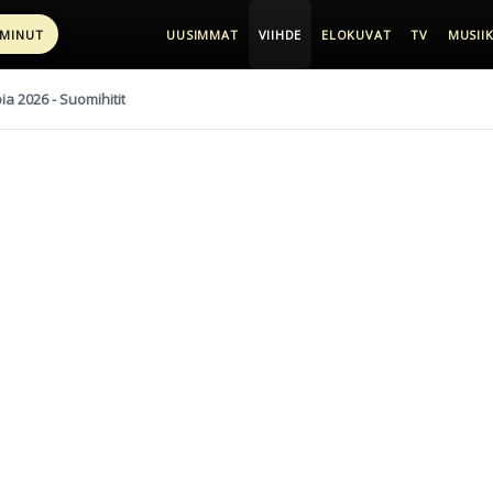
 MINUT
UUSIMMAT
VIIHDE
ELOKUVAT
TV
MUSIIK
pia 2026 - Suomihitit