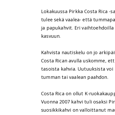
Lokakuussa Pirkka Costa Rica -s
tulee sekä vaalea- että tummap
ja papukahvit. Eri vaihtoehdoilla
kasvuun.
Kahvista nautiskelu on jo arkipä
Costa Rican avulla uskomme, et
tasoista kahvia. Uutuuksista voi
tumman tai vaalean paahdon.
Costa Rica on ollut K-ruokakaup
Vuonna 2007 kahvi tuli osaksi P
suosikkikahvi on valloittanut ma