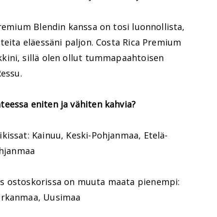
Premium Blendin kanssa on tosi luonnollista,
teita eläessäni paljon. Costa Rica Premium
ini, sillä olen ollut tummapaahtoisen
Ressu.
eessa eniten ja vähiten kahvia?
kissat: Kainuu, Keski-Pohjanmaa, Etelä-
Pohjanmaa
s ostoskorissa on muuta maata pienempi:
Pirkanmaa, Uusimaa