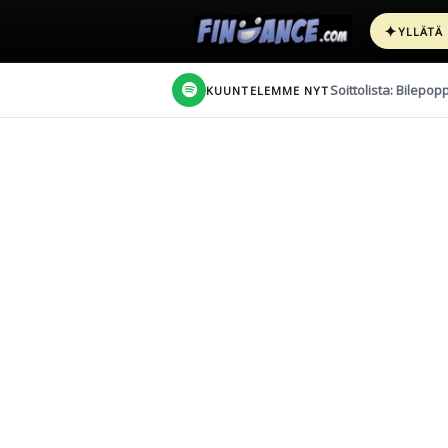
✦
YLLÄTÄ
Soittolista: Bilepop
KUUNTELEMME NYT