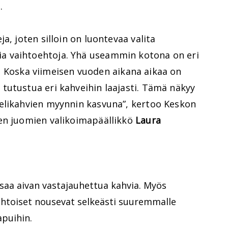
.
a, joten silloin on luontevaa valita
 vaihtoehtoja. Yhä useammin kotona on eri
iin. Koska viimeisen vuoden aikana aikaa on
tutustua eri kahveihin laajasti. Tämä näkyy
elikahvien myynnin kasvuna”, kertoo Keskon
en juomien valikoimapäällikkö
Laura
saa aivan vastajauhettua kahvia. Myös
toiset nousevat selkeästi suuremmalle
apuihin.