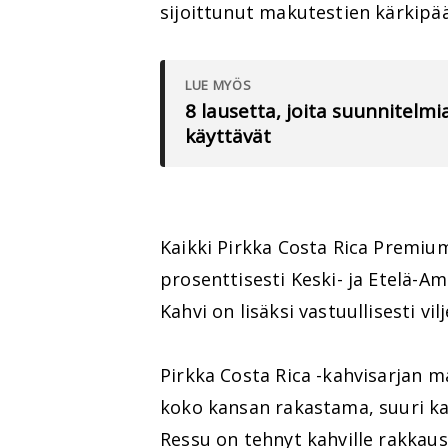
sijoittunut makutestien kärkipä
LUE MYÖS
8 lausetta, joita suunnitelmi
käyttävät
Kaikki Pirkka Costa Rica Premium
prosenttisesti Keski- ja Etelä-A
Kahvi on lisäksi vastuullisesti vil
Pirkka Costa Rica -kahvisarjan m
koko kansan rakastama, suuri k
Ressu on tehnyt kahville rakkau