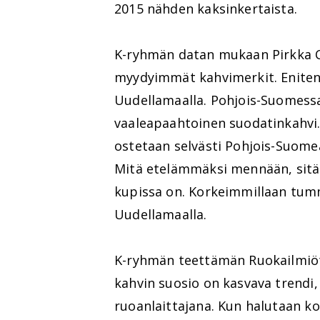
2015 nähden kaksinkertaista.
K-ryhmän datan mukaan Pirkka Co
myydyimmät kahvimerkit. Eniten 
Uudellamaalla. Pohjois-Suomess
vaaleapaahtoinen suodatinkahvi.
ostetaan selvästi Pohjois-Suom
Mitä etelämmäksi mennään, sit
kupissa on. Korkeimmillaan tum
Uudellamaalla.
K-ryhmän teettämän Ruokailmi
kahvin suosio on kasvava trendi, j
ruoanlaittajana. Kun halutaan k