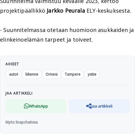
Suunnitelma valmistuu keväälle 2023, kertoo
projektipäällikkö
Jarkko Peurala
ELY-keskuksesta.
- Suunnitelmassa otetaan huomioon asukkaiden ja
elinkeinoelämän tarpeet ja toiveet.
AIHEET
autot
liikenne
Orivesi
Tampere
ysitie
JAA ARTIKKELI
WhatsApp
Jaa artikkeli
Myös Snapchatissa