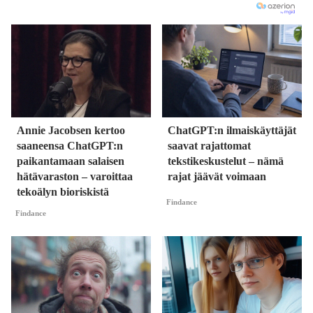
Annie Jacobsen kertoo
ChatGPT:n ilmaiskäyttäjät
saaneensa ChatGPT:n
saavat rajattomat
paikantamaan salaisen
tekstikeskustelut – nämä
hätävaraston – varoittaa
rajat jäävät voimaan
tekoälyn bioriskistä
Findance
Findance