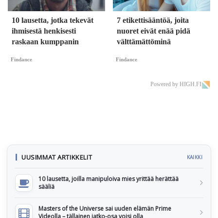
10 lausetta, jotka tekevät
7 etikettisääntöä, joita
ihmisestä henkisesti
nuoret eivät enää pidä
raskaan kumppanin
välttämättöminä
Findance
Findance
Powered by HIGH.FI
UUSIMMAT ARTIKKELIT
KAIKKI
10 lausetta, joilla manipuloiva mies yrittää herättää
sääliä
Masters of the Universe sai uuden elämän Prime
Videolla – tällainen jatko-osa voisi olla