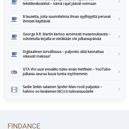
tekstikeskustelut – nämä rajat jäävät voimaan
8 lausetta, joita suunnitelmia ilman syyllisyyttä peruvat
ihmiset käyttävät
George R.R. Martin kertoo avoimesti masennuksesta –
odotetulla kirjalla ei vieläkään ole julkaisupäivää
Digitaalinen turvallisuus – paljonko siitä kannattaa
oikeasti maksaa?
GTA VI:n uusi ennakko tulee ensin Netflixiin – YouTube-
julkaisu seuraa kuusi tuntia myöhemmin
Sadie Sinkin salainen Spider-Man-rooli paljastui –
hahmo on keskeinen MCU:n tulevaisuudelle
FINDANCE