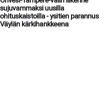
Orivesi-Tampere-välin liikenne
sujuvammaksi uusilla
ohituskaistoilla - ysitien parannus
Väylän kärkihankkeena