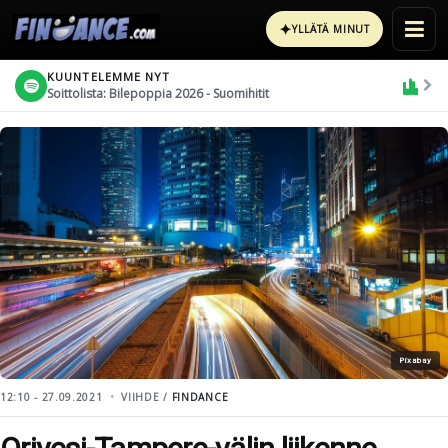
✦
YLLÄTÄ MINUT
KUUNTELEMME NYT
Soittolista: Bilepoppia 2026 - Suomihitit
Pixabay
12:10 - 27.09.2021
VIIHDE /
FINDANCE