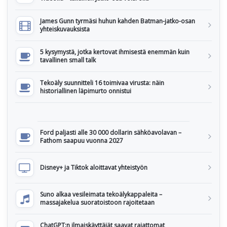
James Gunn tyrmäsi huhun kahden Batman-jatko-osan
yhteiskuvauksista
5 kysymystä, jotka kertovat ihmisestä enemmän kuin
tavallinen small talk
Tekoäly suunnitteli 16 toimivaa virusta: näin
historiallinen läpimurto onnistui
Ford paljasti alle 30 000 dollarin sähköavolavan –
Fathom saapuu vuonna 2027
Disney+ ja Tiktok aloittavat yhteistyön
Suno alkaa vesileimata tekoälykappaleita –
massajakelua suoratoistoon rajoitetaan
ChatGPT:n ilmaiskäyttäjät saavat rajattomat