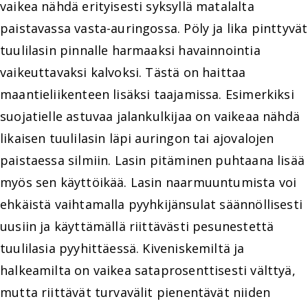
vaikea nähdä erityisesti syksyllä matalalta
paistavassa vasta-auringossa. Pöly ja lika pinttyvät
tuulilasin pinnalle harmaaksi havainnointia
vaikeuttavaksi kalvoksi. Tästä on haittaa
maantieliikenteen lisäksi taajamissa. Esimerkiksi
suojatielle astuvaa jalankulkijaa on vaikeaa nähdä
likaisen tuulilasin läpi auringon tai ajovalojen
paistaessa silmiin. Lasin pitäminen puhtaana lisää
myös sen käyttöikää. Lasin naarmuuntumista voi
ehkäistä vaihtamalla pyyhkijänsulat säännöllisesti
uusiin ja käyttämällä riittävästi pesunestettä
tuulilasia pyyhittäessä. Kiveniskemiltä ja
halkeamilta on vaikea sataprosenttisesti välttyä,
mutta riittävät turvavälit pienentävät niiden