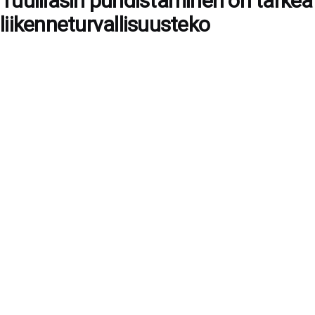
Tuulilasin puhdistaminen on tärkeä
liikenneturvallisuusteko