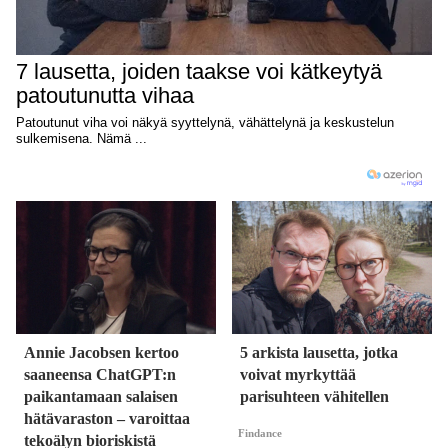
Annie Jacobsen kertoo
5 arkista lausetta, jotka
saaneensa ChatGPT:n
voivat myrkyttää
paikantamaan salaisen
parisuhteen vähitellen
hätävaraston – varoittaa
Findance
tekoälyn bioriskistä