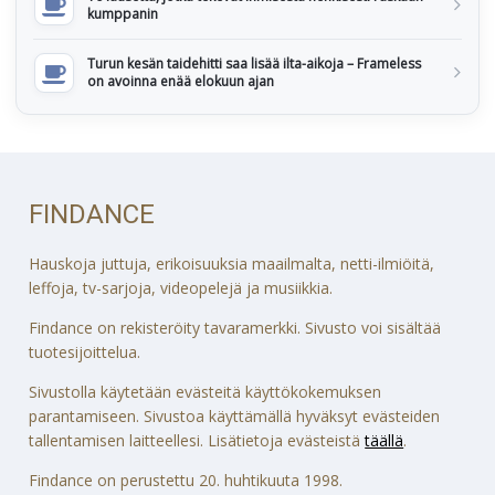
kumppanin
Turun kesän taidehitti saa lisää ilta-aikoja – Frameless
on avoinna enää elokuun ajan
FINDANCE
Hauskoja juttuja, erikoisuuksia maailmalta, netti-ilmiöitä,
leffoja, tv-sarjoja, videopelejä ja musiikkia.
Findance on rekisteröity tavaramerkki. Sivusto voi sisältää
tuotesijoittelua.
Sivustolla käytetään evästeitä käyttökokemuksen
parantamiseen. Sivustoa käyttämällä hyväksyt evästeiden
tallentamisen laitteellesi. Lisätietoja evästeistä
täällä
.
Findance on perustettu 20. huhtikuuta 1998.