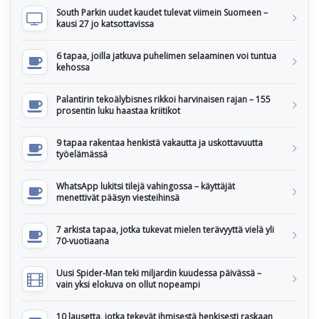
South Parkin uudet kaudet tulevat viimein Suomeen –
kausi 27 jo katsottavissa
6 tapaa, joilla jatkuva puhelimen selaaminen voi tuntua
kehossa
Palantirin tekoälybisnes rikkoi harvinaisen rajan – 155
prosentin luku haastaa kriitikot
9 tapaa rakentaa henkistä vakautta ja uskottavuutta
työelämässä
WhatsApp lukitsi tilejä vahingossa – käyttäjät
menettivät pääsyn viesteihinsä
7 arkista tapaa, jotka tukevat mielen terävyyttä vielä yli
70-vuotiaana
Uusi Spider-Man teki miljardin kuudessa päivässä –
vain yksi elokuva on ollut nopeampi
10 lausetta, jotka tekevät ihmisestä henkisesti raskaan