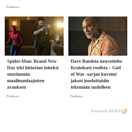
Findance
Spider-Man: Brand New
Dave Bautista neuvottelee
Day teki historian toiseksi
Kratoksen roolista – God
suurimman
of War -sarjan kuvatut
maailmanlaajuisen
jaksot jouduttaisiin
avauksen
tekemään uudelleen
Findance
Findance
Powered by HIGH.FI