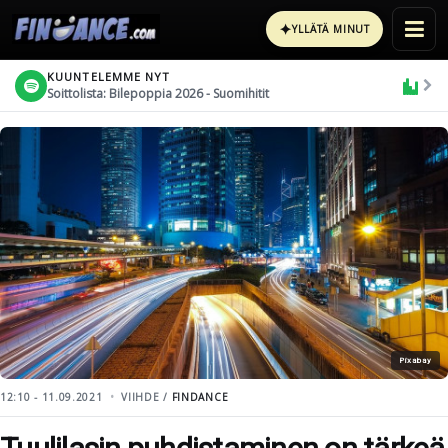
✦
YLLÄTÄ MINUT
KUUNTELEMME NYT
Soittolista: Bilepoppia 2026 - Suomihitit
Pixabay
12:10 - 11.09.2021
VIIHDE /
FINDANCE