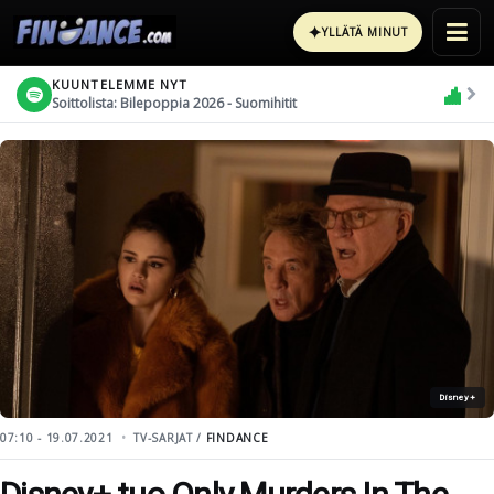
✦
YLLÄTÄ MINUT
KUUNTELEMME NYT
Soittolista: Bilepoppia 2026 - Suomihitit
Disney+
07:10 - 19.07.2021
TV-SARJAT /
FINDANCE