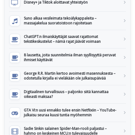
Disney+ ja Tiktok aloittavat yhteistyön
Suno alkaa vesileimata tekoälykappaleita –
massajakelua suoratoistoon rajoitetaan
ChatGPT:n ilmaiskäyttäjät saavat rajattomat
tekstikeskustelut – nämä rajat jäävät voimaan
8 lausetta, joita suunnitelmia ilman syyllisyyttä peruvat
ihmiset käyttävät
George R.R. Martin kertoo avoimesti masennuksesta –
odotetulla kirjalla ei vieläkään ole julkaisupäivää
Digitaalinen turvallisuus – paljonko siitä kannattaa
oikeasti maksaa?
GTA VI:n uusi ennakko tulee ensin Netflixiin – YouTube-
julkaisu seuraa kuusi tuntia myöhemmin
Sadie Sinkin salainen Spider-Man-rooli paljastui –
hahmo on keskeinen MCU:n tulevaisuudelle