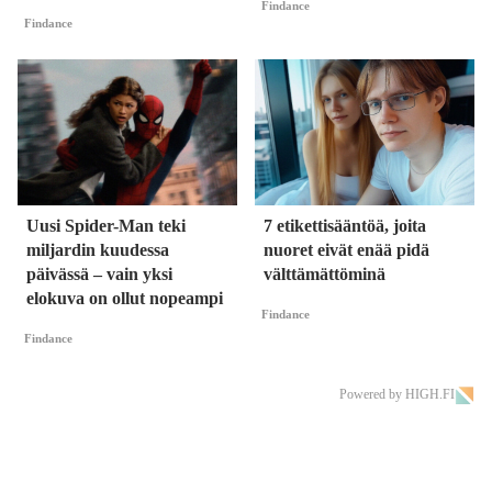
Findance
Findance
Uusi Spider-Man teki
7 etikettisääntöä, joita
miljardin kuudessa
nuoret eivät enää pidä
päivässä – vain yksi
välttämättöminä
elokuva on ollut nopeampi
Findance
Findance
Powered by HIGH.FI