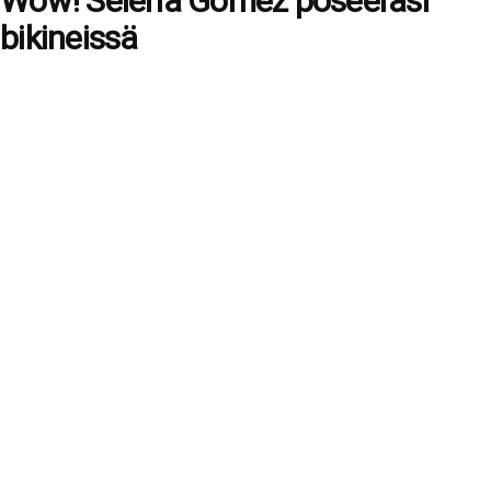
Wow! Selena Gomez poseerasi
bikineissä