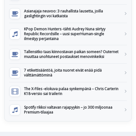
Asianajaja neuvoo: 3 rauhallista lausetta, joilla
gaslightingin voi katkaista
KPop Demon Hunters -tähti Audrey Nuna siirtyy
Republic Recordsille – uusi superHuman-single
ilmestyy perjantaina
Tallensitko taas kiinnostavan paikan someen? Outernet
muuttaa unohtuneet postaukset menovinkeiksi
7 etikettisääntöä, joita nuoret eivät enää pidä
välttämättöminä
The X-Files -elokuva palaa synkempänä – Chris Carterin
K18-versio sai trailerin
Spotify rikkoi valtavan rajapyykin – jo 300 miljoonaa
Premium-tilaajaa