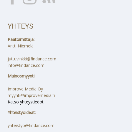
YHTEYS
Päätoimittaja:
Antti Niemelä
juttuvinkki@findance.com
info@findance.com
Mainosmyynti:
Improve Media Oy
myynti@improvemedia.fi
Katso yhteystiedot
Yhteistyöideat:
yhteistyo@findance.com