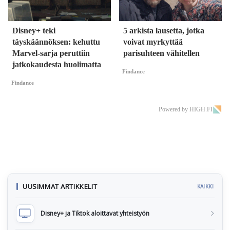
Disney+ teki
5 arkista lausetta, jotka
täyskäännöksen: kehuttu
voivat myrkyttää
Marvel-sarja peruttiin
parisuhteen vähitellen
jatkokaudesta huolimatta
Findance
Findance
Powered by HIGH.FI
UUSIMMAT ARTIKKELIT
KAIKKI
Disney+ ja Tiktok aloittavat yhteistyön