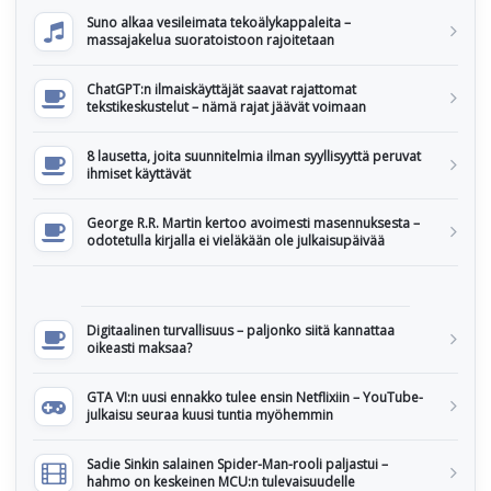
Suno alkaa vesileimata tekoälykappaleita –
massajakelua suoratoistoon rajoitetaan
ChatGPT:n ilmaiskäyttäjät saavat rajattomat
tekstikeskustelut – nämä rajat jäävät voimaan
8 lausetta, joita suunnitelmia ilman syyllisyyttä peruvat
ihmiset käyttävät
George R.R. Martin kertoo avoimesti masennuksesta –
odotetulla kirjalla ei vieläkään ole julkaisupäivää
Digitaalinen turvallisuus – paljonko siitä kannattaa
oikeasti maksaa?
GTA VI:n uusi ennakko tulee ensin Netflixiin – YouTube-
julkaisu seuraa kuusi tuntia myöhemmin
Sadie Sinkin salainen Spider-Man-rooli paljastui –
hahmo on keskeinen MCU:n tulevaisuudelle