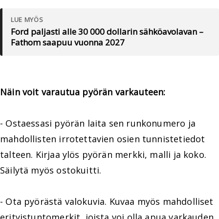
LUE MYÖS
Ford paljasti alle 30 000 dollarin sähköavolavan –
Fathom saapuu vuonna 2027
Näin voit varautua pyörän varkauteen:
- Ostaessasi pyörän laita sen runkonumero ja
mahdollisten irrotettavien osien tunnistetiedot
talteen. Kirjaa ylös pyörän merkki, malli ja koko.
Säilytä myös ostokuitti.
- Ota pyörästä valokuvia. Kuvaa myös mahdolliset
erityistuntomerkit, joista voi olla apua varkauden