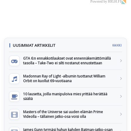
Powered by HIGH.FI
UUSIMMAT ARTIKKELIT
KAIKKI
GTA 6:n ennakkotilaukset ovat ennennäkemättömällä
tasolla – Take-Two ei silti nostanut ennustettaan
Madonnan Ray of Light -albumin tuottanut William
Orbit on kuollut 69-vuotiaana
10 lausetta, joilla manipuloiva mies yrittää herättää
sääliä
Masters of the Universe sai uuden elämän Prime
Videolla – tällainen jatko-osa voisi olla
James Gunn tyrmäsi huhun kahden Batman-jatko-osan