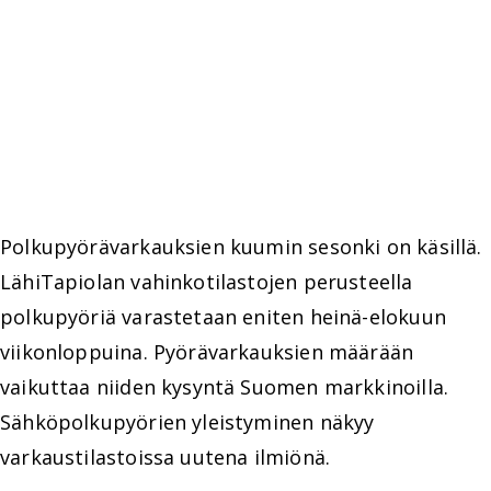
Polkupyörävarkauksien kuumin sesonki on käsillä.
LähiTapiolan vahinkotilastojen perusteella
polkupyöriä varastetaan eniten heinä-elokuun
viikonloppuina. Pyörävarkauksien määrään
vaikuttaa niiden kysyntä Suomen markkinoilla.
Sähköpolkupyörien yleistyminen näkyy
varkaustilastoissa uutena ilmiönä.