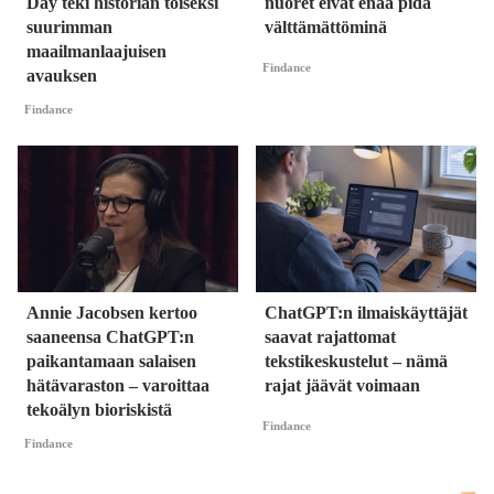
Day teki historian toiseksi
nuoret eivät enää pidä
suurimman
välttämättöminä
maailmanlaajuisen
Findance
avauksen
Findance
Annie Jacobsen kertoo
ChatGPT:n ilmaiskäyttäjät
saaneensa ChatGPT:n
saavat rajattomat
paikantamaan salaisen
tekstikeskustelut – nämä
hätävaraston – varoittaa
rajat jäävät voimaan
tekoälyn bioriskistä
Findance
Findance