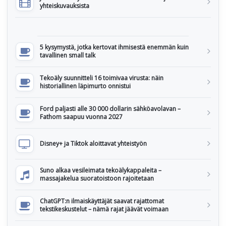
yhteiskuvauksista
5 kysymystä, jotka kertovat ihmisestä enemmän kuin
tavallinen small talk
Tekoäly suunnitteli 16 toimivaa virusta: näin
historiallinen läpimurto onnistui
Ford paljasti alle 30 000 dollarin sähköavolavan –
Fathom saapuu vuonna 2027
Disney+ ja Tiktok aloittavat yhteistyön
Suno alkaa vesileimata tekoälykappaleita –
massajakelua suoratoistoon rajoitetaan
ChatGPT:n ilmaiskäyttäjät saavat rajattomat
tekstikeskustelut – nämä rajat jäävät voimaan