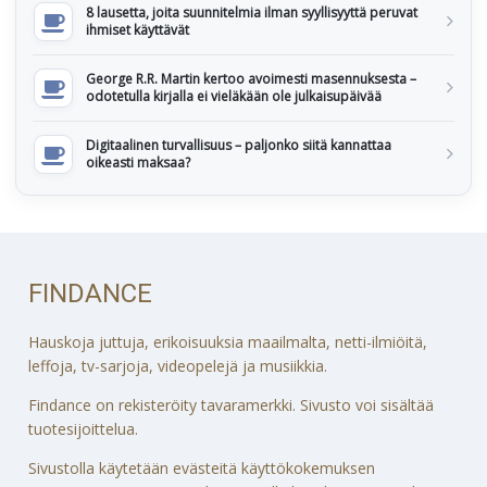
8 lausetta, joita suunnitelmia ilman syyllisyyttä peruvat
ihmiset käyttävät
George R.R. Martin kertoo avoimesti masennuksesta –
odotetulla kirjalla ei vieläkään ole julkaisupäivää
Digitaalinen turvallisuus – paljonko siitä kannattaa
oikeasti maksaa?
FINDANCE
Hauskoja juttuja, erikoisuuksia maailmalta, netti-ilmiöitä,
leffoja, tv-sarjoja, videopelejä ja musiikkia.
Findance on rekisteröity tavaramerkki. Sivusto voi sisältää
tuotesijoittelua.
Sivustolla käytetään evästeitä käyttökokemuksen