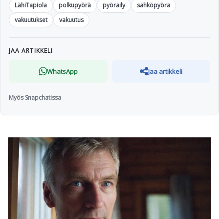
LähiTapiola
polkupyörä
pyöräily
sähköpyörä
vakuutukset
vakuutus
JAA ARTIKKELI
WhatsApp
Jaa artikkeli
Myös Snapchatissa