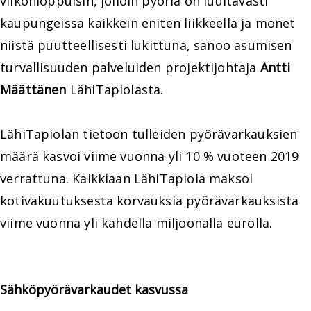
viikonloppuisin, jolloin pyöriä on luultavasti
kaupungeissa kaikkein eniten liikkeellä ja monet
niistä puutteellisesti lukittuna, sanoo asumisen
turvallisuuden palveluiden projektijohtaja
Antti
Määttänen
LähiTapiolasta.
LähiTapiolan tietoon tulleiden pyörävarkauksien
määrä kasvoi viime vuonna yli 10 % vuoteen 2019
verrattuna. Kaikkiaan LähiTapiola maksoi
kotivakuutuksesta korvauksia pyörävarkauksista
viime vuonna yli kahdella miljoonalla eurolla.
Sähköpyörävarkaudet kasvussa