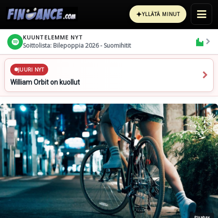
✦
YLLÄTÄ MINUT
KUUNTELEMME NYT
Soittolista: Bilepoppia 2026 - Suomihitit
JUURI NYT
William Orbit on kuollut
Pixabay