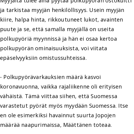
Myyjältä tulee aina pyytää polkupyörän ostokuitti
ja tarkistaa myyjän henkilöllisyys. Usein myyjän
kiire, halpa hinta, rikkoutuneet lukot, avainten
puute ja se, että samalla myyjällä on useita
polkupyöriä myynnissä ja hän ei osaa kertoa
polkupyörän ominaisuuksista, voi viitata
epäselvyyksiin omistussuhteissa.
- Polkupyörävarkauksien määrä kasvoi
koronavuonna, vaikka rajaliikenne oli erityisen
vähäistä. Tämä viittaa siihen, että Suomessa
varastetut pyörät myös myydään Suomessa. Itse
en ole esimerkiksi havainnut suurta Jopojen
määrää naapurimaissa, Määttänen toteaa.