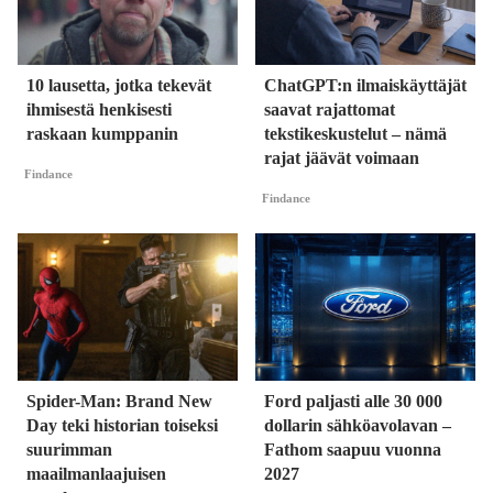
10 lausetta, jotka tekevät
ChatGPT:n ilmaiskäyttäjät
ihmisestä henkisesti
saavat rajattomat
raskaan kumppanin
tekstikeskustelut – nämä
rajat jäävät voimaan
Findance
Findance
Spider-Man: Brand New
Ford paljasti alle 30 000
Day teki historian toiseksi
dollarin sähköavolavan –
suurimman
Fathom saapuu vuonna
maailmanlaajuisen
2027