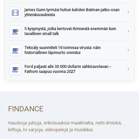
James Gunn tyrmäsi huhun kahden Batman-jatko-osan
yhteiskuvauksista
5 kysymystä, jotka kertovat ihmisestä enemmän kuin
tavallinen small talk
Tekoäly suunnitteli 16 toimivaa virusta: näin
historiallinen läpimurto onnistui
Ford paljasti alle 30 000 dollarin sähköavolavan –
Fathom saapuu vuonna 2027
FINDANCE
Hauskoja juttuja, erikoisuuksia maailmalta, netti-ilmiöitä,
leffoja, tv-sarjoja, videopelejä ja musiikkia.