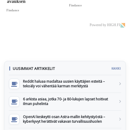
avauksen
Findance
Findance
Powered by HIGH.FI
UUSIMMAT ARTIKKELIT
KAIKKI
Reddit haluaa madaltaa uusien käyttäjien esteitä –
tekoäly voi vähentää karman merkitystä
6 arkista asiaa, jotka 70- ja 80-lukujen lapset hoitivat
ilman puhelinta
OpenAI keskeytti osan Astra-mallin kehitystyöstä –
kyberkyvyt herättivät vakavan turvallisuushuolen