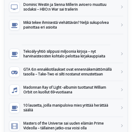
Dominic Westin ja Sienna Millerin avioero muuttuu
sodaksi – HBO:n War sai trailerin
Mikä tekee ihmisestä viehättävän? Neljä sukupolvea
painottaa eri asioita
Tekoäly-yhtiö silppusi miljoonia kirjoja – nyt
harvinaisteosten kohtalo pelottaa kirjakauppiaita
GTA 6:n ennakkotilaukset ovat ennennäkemättömällä
tasolla – Take-Two ei silti nostanut ennustettaan
Madonnan Ray of Light -albumin tuottanut William
Orbit on kuollut 69-vuotiaana
10 lausetta, joilla manipuloiva mies yrittää herättää
sääliä
Masters of the Universe sai uuden elämän Prime
Videolla – tällainen jatko-osa voisi olla