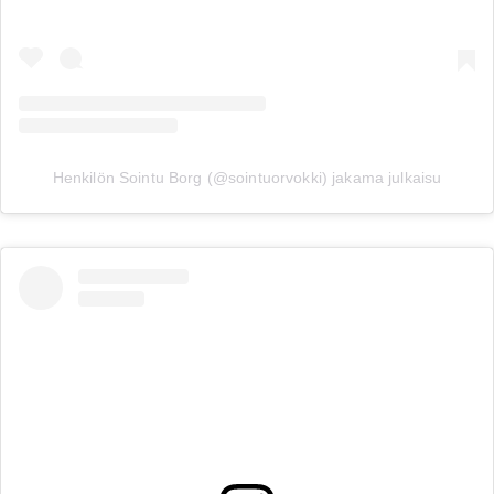
Henkilön Sointu Borg (@sointuorvokki) jakama julkaisu