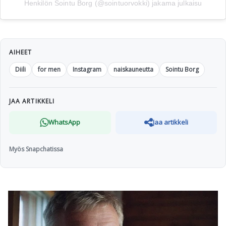
Henkilön Sointu Borg (@sointuorvokki) jakama julkaisu
AIHEET
Diili
for men
Instagram
naiskauneutta
Sointu Borg
JAA ARTIKKELI
WhatsApp
Jaa artikkeli
Myös Snapchatissa