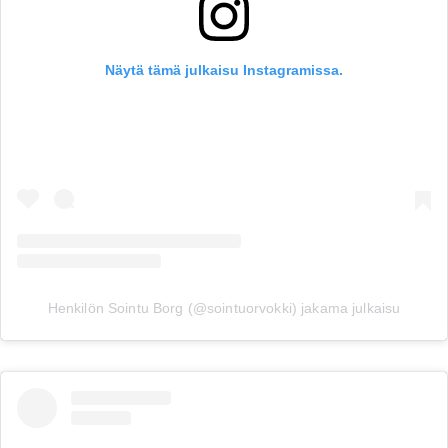
Näytä tämä julkaisu Instagramissa.
Henkilön Sointu Borg (@sointuorvokki) jakama julkaisu