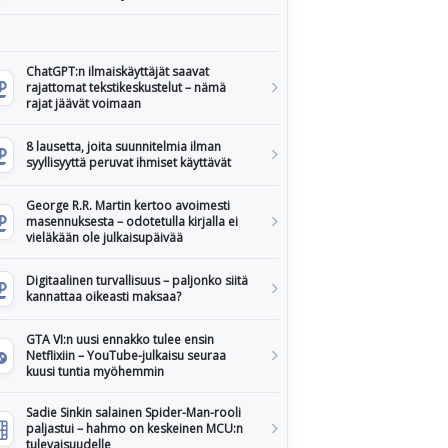
ChatGPT:n ilmaiskäyttäjät saavat
rajattomat tekstikeskustelut – nämä
rajat jäävät voimaan
8 lausetta, joita suunnitelmia ilman
syyllisyyttä peruvat ihmiset käyttävät
George R.R. Martin kertoo avoimesti
masennuksesta – odotetulla kirjalla ei
vieläkään ole julkaisupäivää
Digitaalinen turvallisuus – paljonko siitä
kannattaa oikeasti maksaa?
GTA VI:n uusi ennakko tulee ensin
Netflixiin – YouTube-julkaisu seuraa
kuusi tuntia myöhemmin
Sadie Sinkin salainen Spider-Man-rooli
paljastui – hahmo on keskeinen MCU:n
tulevaisuudelle