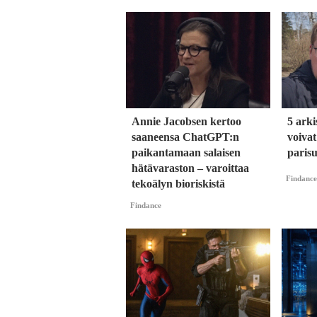
Annie Jacobsen kertoo
5 arki
saaneensa ChatGPT:n
voiva
paikantamaan salaisen
parisu
hätävaraston – varoittaa
Findance
tekoälyn bioriskistä
Findance