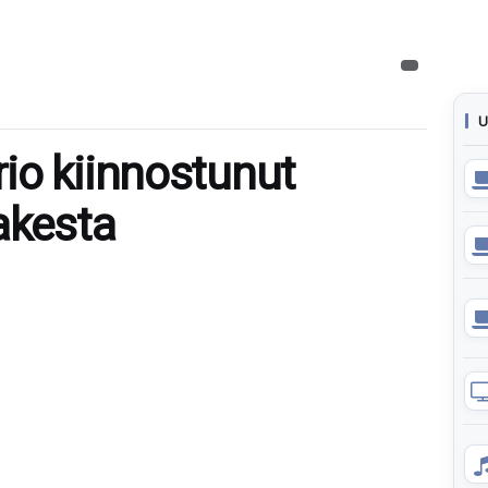
U
io kiinnostunut
kesta