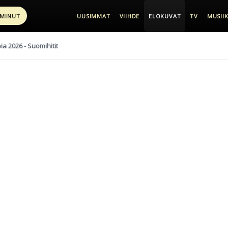
 MINUT
UUSIMMAT
VIIHDE
ELOKUVAT
TV
MUSIIK
pia 2026 - Suomihitit