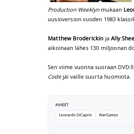
Production Weeklyn
mukaan
Leo
uusioversion vuoden 1983 klass
Matthew Broderickin
ja
Ally She
aikoinaan lähes 130 miljoonan dol
Sen viime vuonna suoraan DVD:ll
Code
jäi vaille suurta huomiota.
AIHEET
Leonardo DiCaprio
WarGames