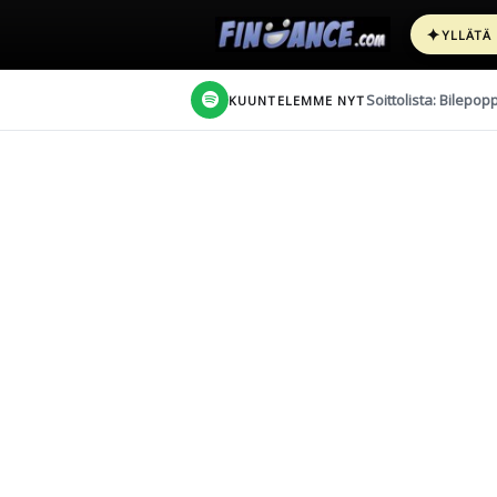
✦
YLLÄTÄ
Soittolista: Bilepop
KUUNTELEMME NYT