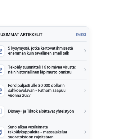
USIMMAT ARTIKKELIT
KAIKKI
5 kysymystä, jotka kertovat ihmisestä
enemmän kuin tavallinen small talk
Tekoäly suunnitteli 16 toimivaa virusta:
näin historiallinen läpimurto onnistui
Ford paljasti alle 30 000 dollarin
sähköavolavan – Fathom saapuu
vuonna 2027
Disney+ ja Tiktok aloittavat yhteistyön
Suno alkaa vesileimata
tekoälykappaleita – massajakelua
suoratoistoon rajoitetaan