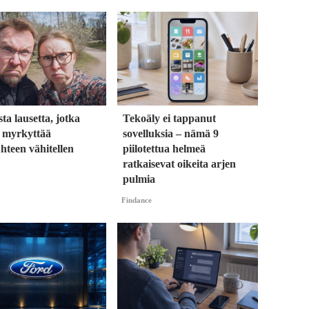
sta lausetta, jotka
Tekoäly ei tappanut
t myrkyttää
sovelluksia – nämä 9
hteen vähitellen
piilotettua helmeä
ratkaisevat oikeita arjen
pulmia
Findance