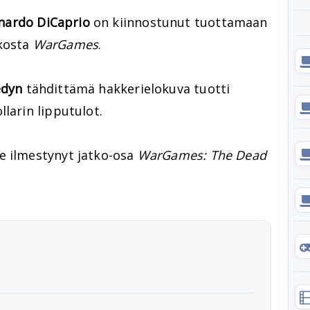
nardo DiCaprio
on kiinnostunut tuottamaan
ikosta
WarGames
.
edyn
tähdittämä hakkerielokuva tuotti
larin lipputulot.
e ilmestynyt jatko-osa
WarGames: The Dead