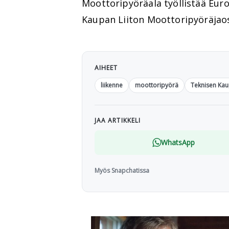
Moottoripyöräala työllistää Eur
Kaupan Liiton Moottoripyöräjaos
AIHEET
liikenne
moottoripyörä
Teknisen Kau
JAA ARTIKKELI
WhatsApp
Myös Snapchatissa