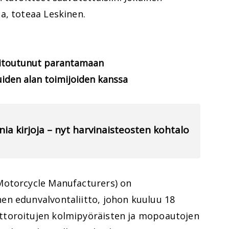
a, toteaa Leskinen.
sitoutunut parantamaan
uiden alan toimijoiden kanssa
nia kirjoja – nyt harvinaisteosten kohtalo
Motorcycle Manufacturers) on
n edunvalvontaliitto, johon kuuluu 18
toroitujen kolmipyöräisten ja mopoautojen