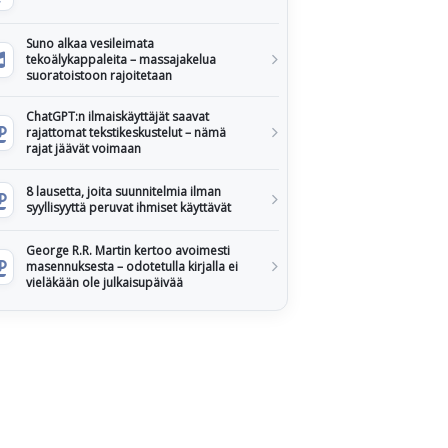
Suno alkaa vesileimata
tekoälykappaleita – massajakelua
suoratoistoon rajoitetaan
ChatGPT:n ilmaiskäyttäjät saavat
rajattomat tekstikeskustelut – nämä
rajat jäävät voimaan
8 lausetta, joita suunnitelmia ilman
syyllisyyttä peruvat ihmiset käyttävät
George R.R. Martin kertoo avoimesti
masennuksesta – odotetulla kirjalla ei
vieläkään ole julkaisupäivää