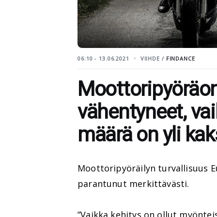
06:10 - 13.06.2021
VIIHDE /
FINDANCE
Moottoripyöräo
vähentyneet, va
määrä on yli kak
Moottoripyöräilyn turvallisuus 
parantunut merkittävästi.
”Vaikka kehitys on ollut myönteis