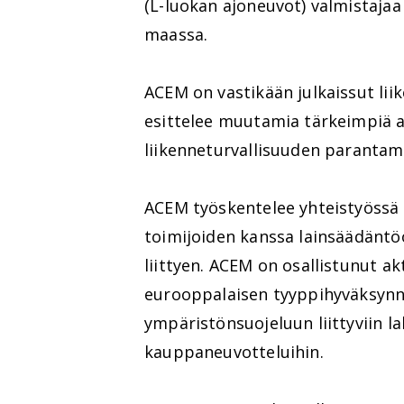
(L-luokan ajoneuvot) valmistajaa 
maassa.
ACEM on vastikään julkaissut lii
esittelee muutamia tärkeimpiä a
liikenneturvallisuuden parantami
ACEM työskentelee yhteistyössä e
toimijoiden kanssa lainsäädäntö
liittyen. ACEM on osallistunut ak
eurooppalaisen tyyppihyväksynnän
ympäristönsuojeluun liittyviin la
kauppaneuvotteluihin.