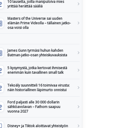
10 lausetta, joilla manipuloiva mies
yrittää herättää sääliä
Masters of the Universe sai uuden
elämän Prime Videolla – tällainen jatko-
osa voisi olla
James Gunn tyrmäsi huhun kahden
Batman-jatko-osan yhteiskuvauksista
5 kysymystä, jotka kertovat ihmisestä
enemmän kuin tavallinen small talk
Tekoäly suunnitteli 16 toimivaa virusta:
näin historiallinen läpimurto onnistui
Ford paljasti alle 30 000 dollarin
sähköavolavan – Fathom saapuu
vuonna 2027
Disney+ ja Tiktok aloittavat yhteistyön