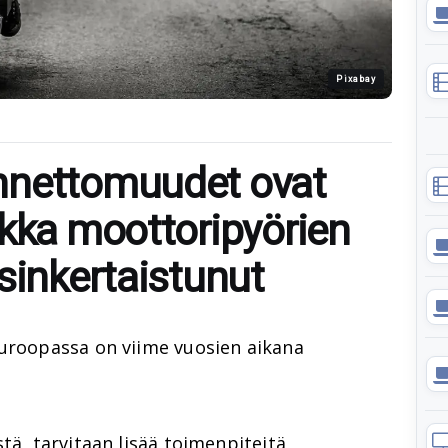
Pixabay
nnettomuudet ovat
ikka moottoripyörien
sinkertaistunut
Euroopassa on viime vuosien aikana
tä, tarvitaan lisää toimenpiteitä