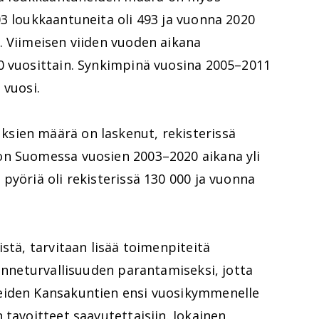
3 loukkaantuneita oli 493 ja vuonna 2020
. Viimeisen viiden vuoden aikana
0 vuosittain. Synkimpinä vuosina 2005–2011
 vuosi.
sien määrä on laskenut, rekisterissä
on Suomessa vuosien 2003–2020 aikana yli
pyöriä oli rekisterissä 130 000 ja vuonna
stä, tarvitaan lisää toimenpiteitä
kenneturvallisuuden parantamiseksi, jotta
eiden Kansakuntien ensi vuosikymmenelle
 tavoitteet saavutettaisiin. Jokainen