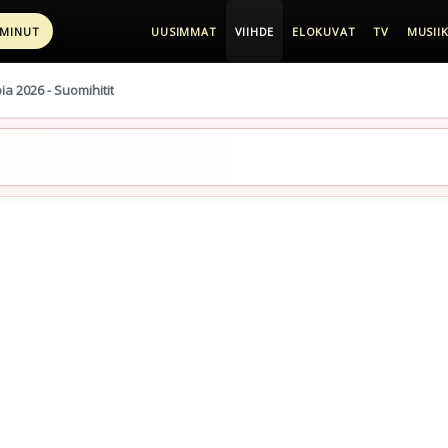
 MINUT
UUSIMMAT
VIIHDE
ELOKUVAT
TV
MUSIIK
pia 2026 - Suomihitit