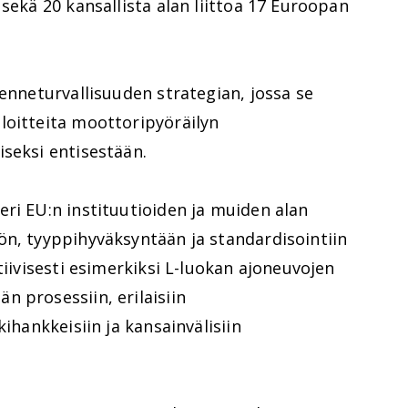
sekä 20 kansallista alan liittoa 17 Euroopan
kenneturvallisuuden strategian, jossa se
loitteita moottoripyöräilyn
seksi entisestään.
ri EU:n instituutioiden ja muiden alan
ön, tyyppihyväksyntään ja standardisointiin
tiivisesti esimerkiksi L-luokan ajoneuvojen
 prosessiin, erilaisiin
kihankkeisiin ja kansainvälisiin