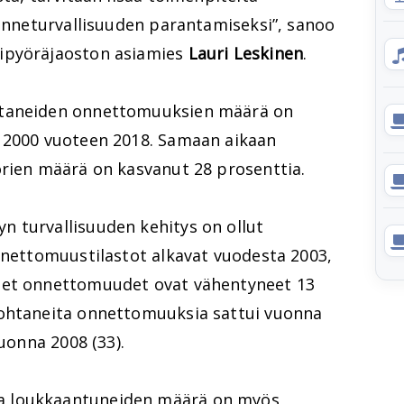
kenneturvallisuuden parantamiseksi”, sanoo
ipyöräjaoston asiamies
Lauri Leskinen
.
htaneiden onnettomuuksien määrä on
 2000 vuoteen 2018. Samaan aikaan
örien määrä on kasvanut 28 prosenttia.
 turvallisuuden kehitys on ollut
nnettomuustilastot alkavat vuodesta 2003,
eet onnettomuudet ovat vähentyneet 13
johtaneita onnettomuuksia sattui vuonna
vuonna 2008 (33).
a loukkaantuneiden määrä on myös