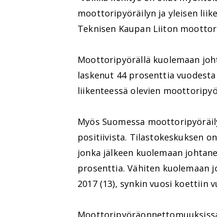
moottoripyöräilyn ja yleisen lii
Teknisen Kaupan Liiton moottor
Moottoripyörällä kuolemaan jo
laskenut 44 prosenttia vuodesta
liikenteessä olevien moottoripy
Myös Suomessa moottoripyöräilyn
positiivista. Tilastokeskuksen o
jonka jälkeen kuolemaan johtan
prosenttia. Vähiten kuolemaan 
2017 (13), synkin vuosi koettiin 
Moottoripyöräonnettomuuksiss