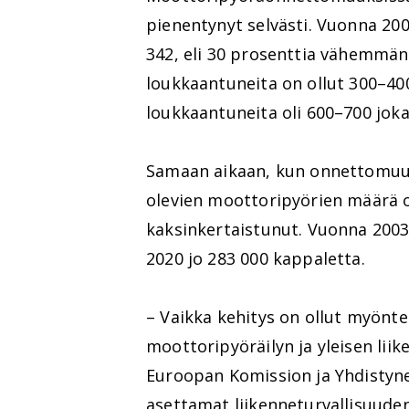
pienentynyt selvästi. Vuonna 200
342, eli 30 prosenttia vähemmän
loukkaantuneita on ollut 300–40
loukkaantuneita oli 600–700 joka
Samaan aikaan, kun onnettomuuk
olevien moottoripyörien määrä 
kaksinkertaistunut. Vuonna 2003 
2020 jo 283 000 kappaletta.
– Vaikka kehitys on ollut myöntei
moottoripyöräilyn ja yleisen lii
Euroopan Komission ja Yhdistyn
asettamat liikenneturvallisuuden