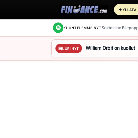
✦
YLLÄTÄ
Soittolista: Bilepop
KUUNTELEMME NYT
William Orbit on kuollut
JUURI NYT