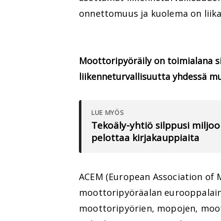
onnettomuus ja kuolema on liika
Moottoripyöräily on toimialana 
liikenneturvallisuutta yhdessä m
LUE MYÖS
Tekoäly-yhtiö silppusi miljoo
pelottaa kirjakauppiaita
ACEM (European Association of 
moottoripyöräalan eurooppalaine
moottoripyörien, mopojen, moot