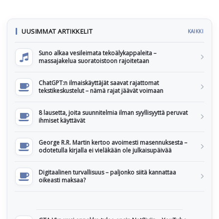
UUSIMMAT ARTIKKELIT
KAIKKI
Suno alkaa vesileimata tekoälykappaleita –
massajakelua suoratoistoon rajoitetaan
ChatGPT:n ilmaiskäyttäjät saavat rajattomat
tekstikeskustelut – nämä rajat jäävät voimaan
8 lausetta, joita suunnitelmia ilman syyllisyyttä peruvat
ihmiset käyttävät
George R.R. Martin kertoo avoimesti masennuksesta –
odotetulla kirjalla ei vieläkään ole julkaisupäivää
Digitaalinen turvallisuus – paljonko siitä kannattaa
oikeasti maksaa?