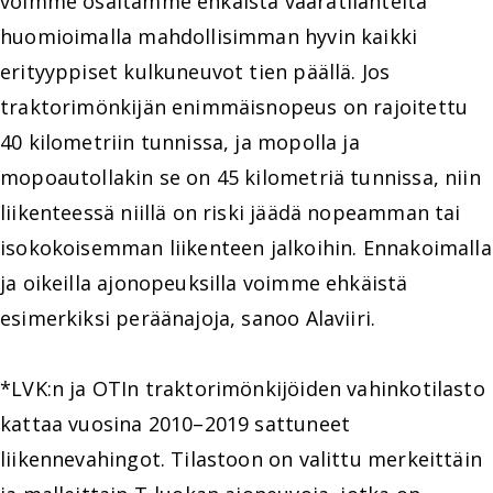
voimme osaltamme ehkäistä vaaratilanteita
huomioimalla mahdollisimman hyvin kaikki
erityyppiset kulkuneuvot tien päällä. Jos
traktorimönkijän enimmäisnopeus on rajoitettu
40 kilometriin tunnissa, ja mopolla ja
mopoautollakin se on 45 kilometriä tunnissa, niin
liikenteessä niillä on riski jäädä nopeamman tai
isokokoisemman liikenteen jalkoihin. Ennakoimalla
ja oikeilla ajonopeuksilla voimme ehkäistä
esimerkiksi peräänajoja, sanoo Alaviiri.
*LVK:n ja OTIn traktorimönkijöiden vahinkotilasto
kattaa vuosina 2010–2019 sattuneet
liikennevahingot. Tilastoon on valittu merkeittäin