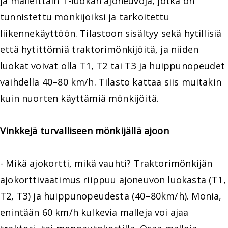
ja malleittain T-luokan ajoneuvoja, jotka on
tunnistettu mönkijöiksi ja tarkoitettu
liikennekäyttöön. Tilastoon sisältyy sekä hytillisiä
että hytittömiä traktorimönkijöitä, ja niiden
luokat voivat olla T1, T2 tai T3 ja huippunopeudet
vaihdella 40–80 km/h. Tilasto kattaa siis muitakin
kuin nuorten käyttämiä mönkijöitä.
Vinkkejä turvalliseen mönkijällä ajoon
- Mikä ajokortti, mikä vauhti? Traktorimönkijän
ajokorttivaatimus riippuu ajoneuvon luokasta (T1,
T2, T3) ja huippunopeudesta (40–80km/h). Monia,
enintään 60 km/h kulkevia malleja voi ajaa