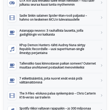
GTA VI:n uusi ennakko tulee ensin Netflixiin – YouTube-
julkaisu seuraa kuusi tuntia myöhemmin
Sadie Sinkin salainen Spider-Man-rooli paljastui –
hahmo on keskeinen MCU:n tulevaisuudelle
Asianajaja neuvoo: 3 rauhallista lausetta, joilla
gaslightingin voi katkaista
KPop Demon Hunters -tähti Audrey Nuna siirtyy
Republic Recordsille – uusi superHuman-single
ilmestyy perjantaina
Tallensitko taas kiinnostavan paikan someen? Outernet
muuttaa unohtuneet postaukset menovinkeiksi
7 etikettisääntöä, joita nuoret eivät enää pidä
välttämättöminä
The X-Files -elokuva palaa synkempänä – Chris Carterin
K18-versio sai trailerin
Spotify rikkoi valtavan rajapyykin – jo 300 miljoonaa