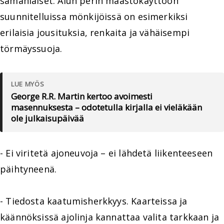
samanlaiset. Alun perin maastokäyttöön
suunnitelluissa mönkijöissä on esimerkiksi
erilaisia jousituksia, renkaita ja vähäisempi
törmäyssuoja.
LUE MYÖS
George R.R. Martin kertoo avoimesti
masennuksesta – odotetulla kirjalla ei vieläkään
ole julkaisupäivää
- Ei viritetä ajoneuvoja – ei lähdetä liikenteeseen
päihtyneenä.
- Tiedosta kaatumisherkkyys. Kaarteissa ja
käännöksissä ajolinja kannattaa valita tarkkaan ja