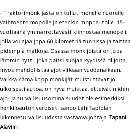
- Traktorimönkijästä on tullut monelle nuorelle
vaihtoehto mopolle ja etenkin mopoautolle. 15-
vuotiaana ymmärrettävästi kiinnostaa menopeli,
jolla voi ajaa jopa 60 kilometriä tunnissa ja taittaa
pidempiä matkoja. Osassa mönkijöistä on jopa
lämmin hytti, joka paitsi suojaa kyydissä olijoita,
myös mahdollistaa ajot viileään vuodenaikaan.
Vaikka nämä koppimönkijät muistuttavat jo
ulkoisesti autoa, on hyvä muistaa, etteivät niiden
ajo- ja turvallisuusominaisuudet ole esimerkiksi
henkilöauton veroiset, sanoo LähiTapiolan
liikenneturvallisuudesta vastaava johtaja
Tapani
Alaviiri
.