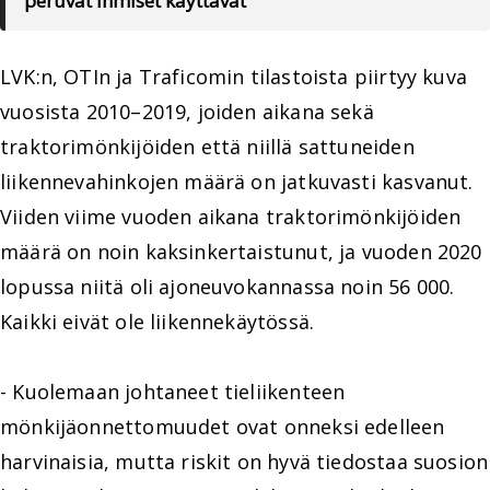
peruvat ihmiset käyttävät
LVK:n, OTIn ja Traficomin tilastoista piirtyy kuva
vuosista 2010–2019, joiden aikana sekä
traktorimönkijöiden että niillä sattuneiden
liikennevahinkojen määrä on jatkuvasti kasvanut.
Viiden viime vuoden aikana traktorimönkijöiden
määrä on noin kaksinkertaistunut, ja vuoden 2020
lopussa niitä oli ajoneuvokannassa noin 56 000.
Kaikki eivät ole liikennekäytössä.
- Kuolemaan johtaneet tieliikenteen
mönkijäonnettomuudet ovat onneksi edelleen
harvinaisia, mutta riskit on hyvä tiedostaa suosion