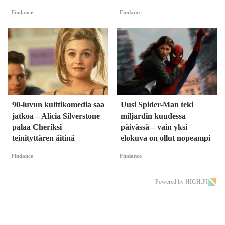
Findance
Findance
90-luvun kulttikomedia saa
Uusi Spider-Man teki
jatkoa – Alicia Silverstone
miljardin kuudessa
palaa Cheriksi
päivässä – vain yksi
teinityttären äitinä
elokuva on ollut nopeampi
Findance
Findance
Powered by HIGH.FI