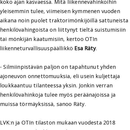
koko ajan kasvaessa. Mitä liikennevahinkoihin
yleisemmin tulee, viimeisen kymmenen vuoden
aikana noin puolet traktorimönkijöillä sattuneista
henkilövahingoista on liittynyt tieltä suistumisiin
tai mönkijän kaatumisiin, kertoo OTIn
liikenneturvallisuuspäällikkö
Esa Räty
.
- Silmiinpistävän paljon on tapahtunut yhden
ajoneuvon onnettomuuksia, eli usein kuljettaja
loukkaantuu tilanteessa yksin. Jonkin verran
henkilövahinkoja tulee myös peräänajoissa ja
muissa törmäyksissä, sanoo Räty.
LVK:n ja OTIn tilaston mukaan vuodesta 2018