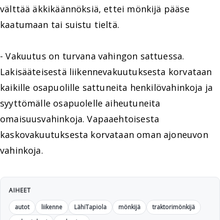
välttää äkkikäännöksiä, ettei mönkijä pääse
kaatumaan tai suistu tieltä.
- Vakuutus on turvana vahingon sattuessa.
Lakisääteisestä liikennevakuutuksesta korvataan
kaikille osapuolille sattuneita henkilövahinkoja ja
syyttömälle osapuolelle aiheutuneita
omaisuusvahinkoja. Vapaaehtoisesta
kaskovakuutuksesta korvataan oman ajoneuvon
vahinkoja.
AIHEET
autot
liikenne
LähiTapiola
mönkijä
traktorimönkijä