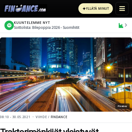
✦
YLLÄTÄ MINUT
KUUNTELEMME NYT
Soittolista: Bilepoppia 2026 - Suomihitit
Pixabay
08:10 - 30.05.2021
VIIHDE /
FINDANCE