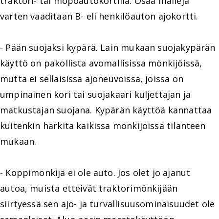
traktori- tai mopoautokortilla. Osaa malleja
varten vaaditaan B- eli henkilöauton ajokortti.
- Pään suojaksi kypärä. Lain mukaan suojakypärän
käyttö on pakollista avomallisissa mönkijöissä,
mutta ei sellaisissa ajoneuvoissa, joissa on
umpinainen kori tai suojakaari kuljettajan ja
matkustajan suojana. Kypärän käyttöä kannattaa
kuitenkin harkita kaikissa mönkijöissä tilanteen
mukaan.
- Koppimönkijä ei ole auto. Jos olet jo ajanut
autoa, muista etteivät traktorimönkijään
siirtyessä sen ajo- ja turvallisuusominaisuudet ole