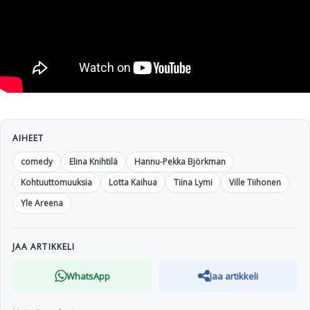
AIHEET
comedy
Elina Knihtilä
Hannu-Pekka Björkman
Kohtuuttomuuksia
Lotta Kaihua
Tiina Lymi
Ville Tiihonen
Yle Areena
JAA ARTIKKELI
WhatsApp
Jaa artikkeli