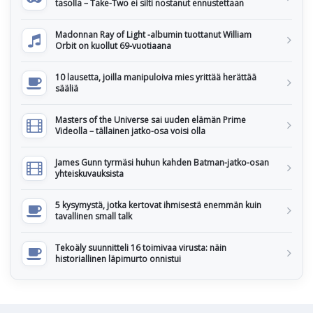
tasolla – Take-Two ei silti nostanut ennustettaan
Madonnan Ray of Light -albumin tuottanut William
Orbit on kuollut 69-vuotiaana
10 lausetta, joilla manipuloiva mies yrittää herättää
sääliä
Masters of the Universe sai uuden elämän Prime
Videolla – tällainen jatko-osa voisi olla
James Gunn tyrmäsi huhun kahden Batman-jatko-osan
yhteiskuvauksista
5 kysymystä, jotka kertovat ihmisestä enemmän kuin
tavallinen small talk
Tekoäly suunnitteli 16 toimivaa virusta: näin
historiallinen läpimurto onnistui