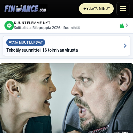
✦
YLLÄTÄ MINUT
KUUNTELEMME NYT
Soittolista: Bilepoppia 2026 - Suomihitit
TÄTÄ MUUT LUKEVAT
Tekoäly suunnitteli 16 toimivaa virusta
Solar Films