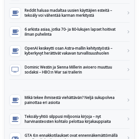
Reddit haluaa madaltaa uusien käyttäjien esteitä –
tekoäly voi vähentää karman merkitystä
6 arkista asiaa, jotka 70- ja 80-lukujen lapset hoitivat
ilman puhelinta
OpenAI keskeytti osan Astra-mallin kehitystyöstä –
kyberkyvyt herättivät vakavan turvallisuushuolen
Dominic Westin ja Sienna Millerin avioero muuttuu
sodaksi – HBO:n War sai trailerin
Mikä tekee ihmisestä viehättävän? Neljä sukupolvea
painottaa eri asioita
Tekoäly-yhtiö silppusi miljoonia kirjoja – nyt
harvinaisteosten kohtalo pelottaa kirjakauppiaita
GTA 6:n ennakkotilaukset ovat ennennäkemättömällä