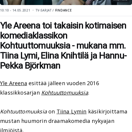
10:10 - 14.05.2021
TV-SARJAT /
FINDANCE
Yle Areena toi takaisin kotimaisen
komediaklassikon
Kohtuuttomuuksia - mukana mm.
Tiina Lymi, Elina Knihtilä ja Hannu-
Pekka Björkman
Yle Areena
esittää jälleen vuoden 2016
klassikkosarjan
Kohtuuttomuuksia
.
Kohtuuttomuuksia
on
Tiina Lymin
käsikirjoittama
mustan huumorin draamakomedia nykyajan
ilmiöistä.