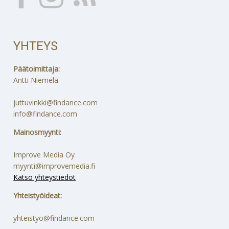
YHTEYS
Päätoimittaja:
Antti Niemelä
juttuvinkki@findance.com
info@findance.com
Mainosmyynti:
Improve Media Oy
myynti@improvemedia.fi
Katso yhteystiedot
Yhteistyöideat:
yhteistyo@findance.com